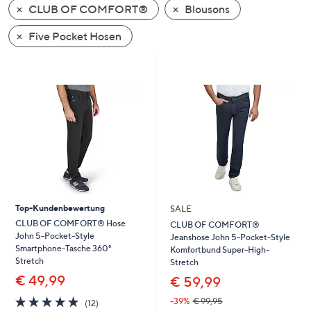
CLUB OF COMFORT®
Blousons
oder
wischen
Five Pocket Hosen
Sie
auf
Touch-
Geräten
nach
links
bzw.
rechts,
um
diese
Top-Kundenbewertung
SALE
anzuzeigen.
CLUB OF COMFORT® Hose
CLUB OF COMFORT®
John 5-Pocket-Style
Jeanshose John 5-Pocket-Style
Smartphone-Tasche 360°
Komfortbund Super-High-
Stretch
Stretch
€ 49,99
€ 59,99
4.9
12
-39%
€ 99,95
(12)