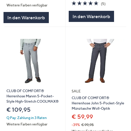
von
Bewertungen
4.6
5
(5)
Weitere Farben verfügbar
5
von
Bewertungen
5
In den Warenkorb
In den Warenkorb
CLUB OF COMFORT®
SALE
Herrenhose Marvin 5-Pocket-
CLUB OF COMFORT®
Style High-Stretch COOLMAX®
Herrenhose John 5-Pocket-Style
Münztasche Woll-Optik
€ 109,95
€ 59,99
Q Pay: Zahlung in 3 Raten
Weitere Farben verfügbar
-39%
€ 99,95