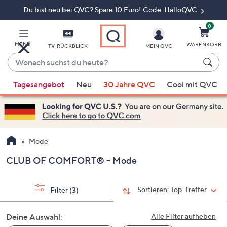
Du bist neu bei QVC? Spare 10 Euro! Code: HalloQVC
Zum
Hauptinhalt
springen
0
MENÜ
WARENKORB
TV-RÜCKBLICK
MEIN QVC
Wonach
suchst
Wenn
du
Tagesangebot
Neu
30 Jahre QVC
Cool mit QVC
Vorschläge
heute?
verfügbar
sind,
verwenden
Sie
Mode
die
CLUB OF COMFORT® - Mode
Pfeiltasten
nach
oben
Sortieren:
Top-Treffer
Filter
(3)
und
nach
Deine Auswahl:
Alle Filter aufheben
unten