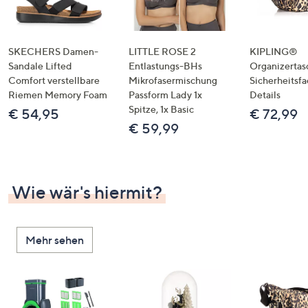
SKECHERS Damen-
LITTLE ROSE 2
KIPLING®
Sandale Lifted
Entlastungs-BHs
Organizertas
Comfort verstellbare
Mikrofasermischung
Sicherheitsf
Riemen Memory Foam
Passform Lady 1x
Details
Spitze, 1x Basic
€ 54,95
€ 72,99
€ 59,99
Wie wär's hiermit?
Mehr sehen