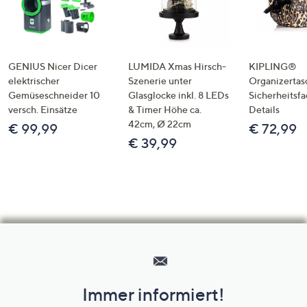
GENIUS Nicer Dicer
LUMIDA Xmas Hirsch-
KIPLING®
elektrischer
Szenerie unter
Organizertas
Gemüseschneider 10
Glasglocke inkl. 8 LEDs
Sicherheitsf
versch. Einsätze
& Timer Höhe ca.
Details
42cm, Ø 22cm
€ 99,99
€ 72,99
€ 39,99
Hilfeseiten,
Service
und
Immer informiert!
Unternehmensinformationen