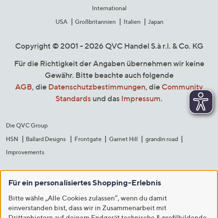
International
USA
Großbritannien
Italien
Japan
Copyright © 2001 - 2026 QVC Handel S.à r.l. & Co. KG
Für die Richtigkeit der Angaben übernehmen wir keine
Gewähr. Bitte beachte auch folgende
AGB
, die
Datenschutzbestimmungen
, die
Community
Standards
und das
Impressum
.
Die QVC Group
HSN
Ballard Designs
Frontgate
Garnet Hill
grandin road
Improvements
Für ein personalisiertes Shopping-Erlebnis
Bitte wähle „Alle Cookies zulassen“, wenn du damit
einverstanden bist, dass wir in Zusammenarbeit mit
Drittanbietern auf deinem Endgerät technische & profilbildende