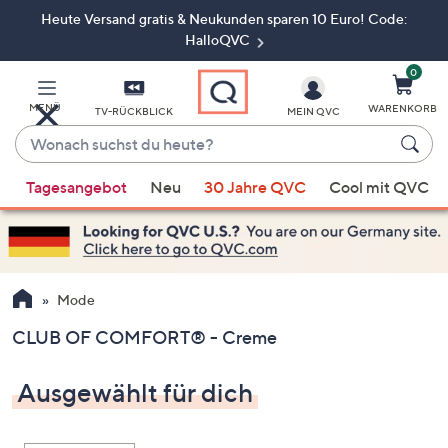
Heute Versand gratis & Neukunden sparen 10 Euro! Code:
Zum
Hauptinhalt
HalloQVC
springen
0
MENÜ
WARENKORB
TV-RÜCKBLICK
MEIN QVC
Wonach
suchst
Wenn
du
Tagesangebot
Neu
30 Jahre QVC
Cool mit QVC
Vorschläge
heute?
verfügbar
sind,
verwenden
Sie
Mode
die
CLUB OF COMFORT® - Creme
Pfeiltasten
nach
Ausgewählt für dich
oben
und
nach