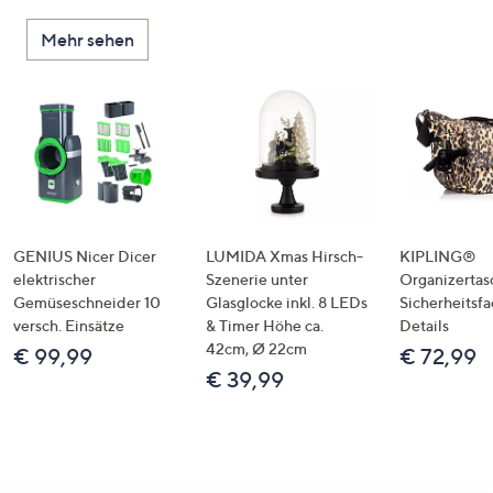
Mehr sehen
GENIUS Nicer Dicer
LUMIDA Xmas Hirsch-
KIPLING®
elektrischer
Szenerie unter
Organizertas
Gemüseschneider 10
Glasglocke inkl. 8 LEDs
Sicherheitsf
versch. Einsätze
& Timer Höhe ca.
Details
42cm, Ø 22cm
€ 99,99
€ 72,99
€ 39,99