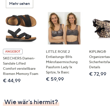
Mehr sehen
unten
oder
wischen
Sie
auf
Touch-
Geräten
nach
links
LITTLE ROSE 2
KIPLING®
ANGEBOT
bzw.
Entlastungs-BHs
Organizertas
SKECHERS Damen-
Mikrofasermischung
Sicherheitsf
rechts,
Sandale Lifted
Passform Lady 1x
Details
um
Comfort verstellbare
Spitze, 1x Basic
€ 72,99
Riemen Memory Foam
diese
€ 59,99
€ 44,99
anzuzeigen.
Wie wär's hiermit?