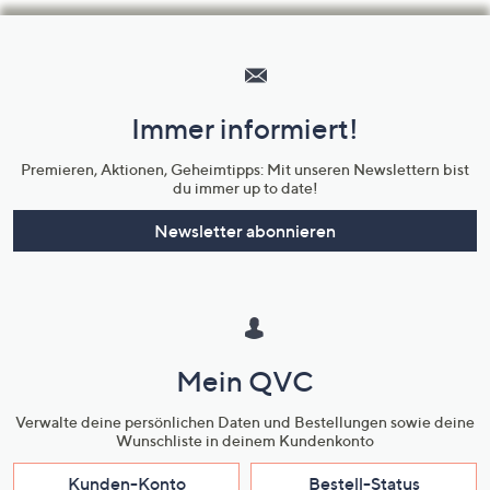
Hilfeseiten,
Service
und
Immer informiert!
Unternehmensinformationen
Premieren, Aktionen, Geheimtipps: Mit unseren Newslettern bist
du immer up to date!
Newsletter abonnieren
Mein QVC
Verwalte deine persönlichen Daten und Bestellungen sowie deine
Wunschliste in deinem Kundenkonto
Kunden-Konto
Bestell-Status