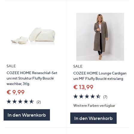
SALE
SALE
COZEE HOME Reiseschlaf-Set
COZEE HOME Lounge Cardigan
uni mit Struktur Fluffy Bouclé
uni MF Fluffy Bouclé extra lang
waschbar, 3tlg.
€ 13,99
€ 9,99
4.4
7
(7)
4.5
2
von
Bewertungen
(2)
Weitere Farben verfügbar
von
Bewertungen
5
5
In den Warenkorb
In den Warenkorb