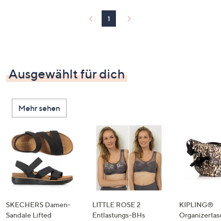
1
Ausgewählt für dich
Mehr sehen
SKECHERS Damen-
LITTLE ROSE 2
KIPLING®
Sandale Lifted
Entlastungs-BHs
Organizertas