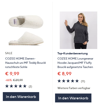
SALE
Top-Kundenbewertung
COZEE HOME Loungewear
COZEE HOME Damen-
Hoodie Jacquard MF Fluffy
Hausschuh uni MF Teddy Bouclé
Bouclé aufgesetzte Taschen
rutschfeste Sohle
€ 8,99
€ 9,99
4.6
11
-66%
€ 29,99
(11)
von
Bewertungen
5.0
2
(2)
Weitere Farben verfügbar
5
von
Bewertungen
5
In den Warenkorb
In den Warenkorb