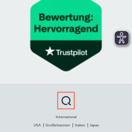
International
USA
Großbritannien
Italien
Japan