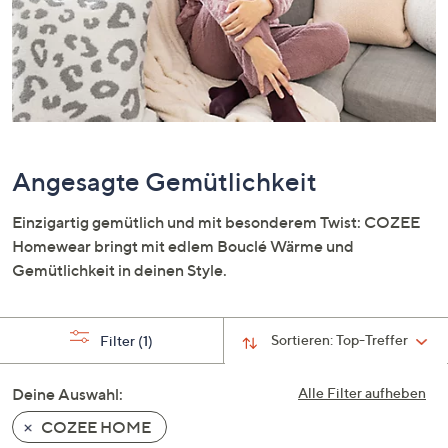
oder
wischen
Sie
auf
Touch-
Geräten
nach
Angesagte Gemütlichkeit
links
bzw.
Einzigartig gemütlich und mit besonderem Twist: COZEE
rechts,
Homewear bringt mit edlem Bouclé Wärme und
um
Gemütlichkeit in deinen Style.
diese
anzuzeigen.
Sortieren:
Top-Treffer
Filter
(1)
Deine Auswahl:
Alle Filter aufheben
COZEE HOME