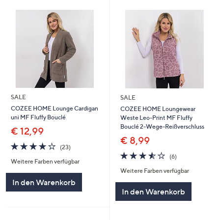
SALE
SALE
COZEE HOME Lounge Cardigan
COZEE HOME Loungewear
uni MF Fluffy Bouclé
Weste Leo-Print MF Fluffy
Bouclé 2-Wege-Reißverschluss
€ 12,99
€ 8,99
3.9
23
(23)
von
Bewertungen
3.5
6
(6)
Weitere Farben verfügbar
5
von
Bewertungen
Weitere Farben verfügbar
5
In den Warenkorb
In den Warenkorb