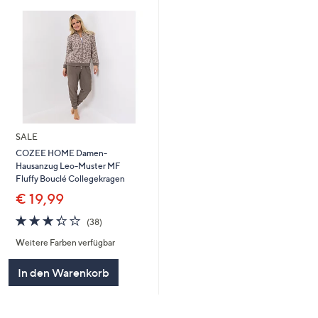
SALE
COZEE HOME Damen-
Hausanzug Leo-Muster MF
Fluffy Bouclé Collegekragen
€ 19,99
3.3
38
(38)
von
Bewertungen
Weitere Farben verfügbar
5
In den Warenkorb