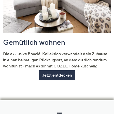
Gemütlich wohnen
Die exklusive Bouclé-Kollektion verwandelt dein Zuhause
in einen heimeligen Rückzugsort, an dem du dich rundum
wohlfühlst - mach es dir mit COZEE Home kuschelig.
Jetzt entdecken
Hilfeseiten,
Service