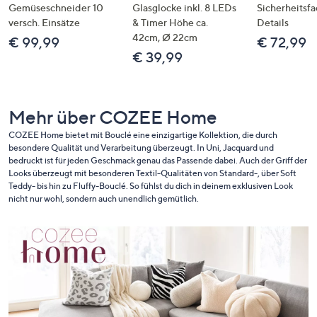
Gemüseschneider 10
Glasglocke inkl. 8 LEDs
Sicherheitsf
versch. Einsätze
& Timer Höhe ca.
Details
42cm, Ø 22cm
€ 99,99
€ 72,99
€ 39,99
Mehr über COZEE Home
COZEE Home bietet mit Bouclé eine einzigartige Kollektion, die durch
besondere Qualität und Verarbeitung überzeugt. In Uni, Jacquard und
bedruckt ist für jeden Geschmack genau das Passende dabei. Auch der Griff der
Looks überzeugt mit besonderen Textil-Qualitäten von Standard-, über Soft
Teddy- bis hin zu Fluffy-Bouclé. So fühlst du dich in deinem exklusiven Look
nicht nur wohl, sondern auch unendlich gemütlich.