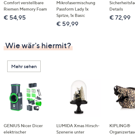
Comfort verstellbare
Mikrofasermischung
Sicherheitsf
Riemen Memory Foam
Passform Lady 1x
Details
Spitze, 1x Basic
€ 54,95
€ 72,99
€ 59,99
Wie wär's hiermit?
Mehr sehen
GENIUS Nicer Dicer
LUMIDA Xmas Hirsch-
KIPLING®
elektrischer
Szenerie unter
Organizertas