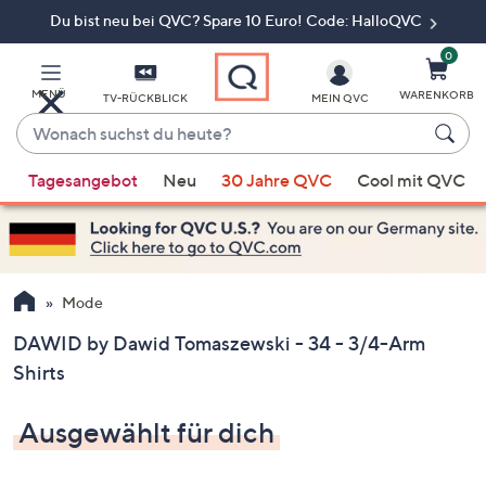
Du bist neu bei QVC? Spare 10 Euro! Code: HalloQVC
Zum
Hauptinhalt
springen
0
MENÜ
WARENKORB
TV-RÜCKBLICK
MEIN QVC
Wonach
suchst
Wenn
du
Tagesangebot
Neu
30 Jahre QVC
Cool mit QVC
Vorschläge
heute?
verfügbar
sind,
verwenden
Sie
Mode
die
DAWID by Dawid Tomaszewski - 34 - 3/4-Arm
Pfeiltasten
Shirts
nach
oben
Ausgewählt für dich
und
nach
unten