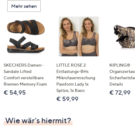
oder
Mehr sehen
wischen
Sie
auf
Touch-
Geräten
nach
links
bzw.
SKECHERS Damen-
LITTLE ROSE 2
KIPLING®
rechts,
Sandale Lifted
Entlastungs-BHs
Organizertas
um
Comfort verstellbare
Mikrofasermischung
Sicherheitsf
Riemen Memory Foam
Passform Lady 1x
Details
diese
Spitze, 1x Basic
€ 54,95
€ 72,99
anzuzeigen.
€ 59,99
Wie wär's hiermit?