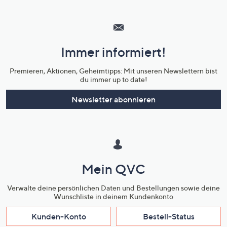
Hilfeseiten,
Service
und
Immer informiert!
Unternehmensinformationen
Premieren, Aktionen, Geheimtipps: Mit unseren Newslettern bist
du immer up to date!
Newsletter abonnieren
Mein QVC
Verwalte deine persönlichen Daten und Bestellungen sowie deine
Wunschliste in deinem Kundenkonto
Kunden-Konto
Bestell-Status