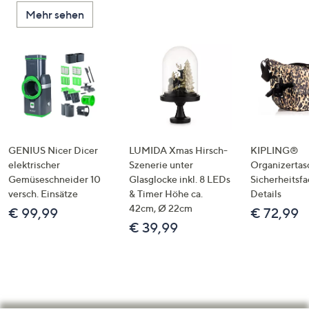
Mehr sehen
GENIUS Nicer Dicer
LUMIDA Xmas Hirsch-
KIPLING®
elektrischer
Szenerie unter
Organizertas
Gemüseschneider 10
Glasglocke inkl. 8 LEDs
Sicherheitsf
versch. Einsätze
& Timer Höhe ca.
Details
42cm, Ø 22cm
€ 99,99
€ 72,99
€ 39,99