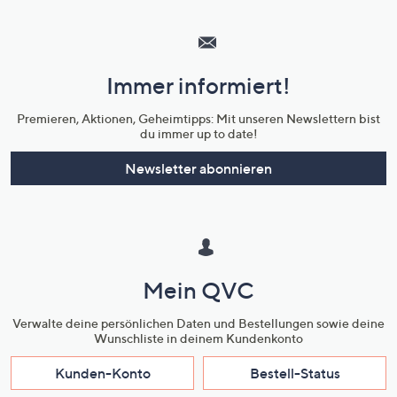
Hilfeseiten,
Service
und
Immer informiert!
Unternehmensinformationen
Premieren, Aktionen, Geheimtipps: Mit unseren Newslettern bist
du immer up to date!
Newsletter abonnieren
Mein QVC
Verwalte deine persönlichen Daten und Bestellungen sowie deine
Wunschliste in deinem Kundenkonto
Kunden-Konto
Bestell-Status