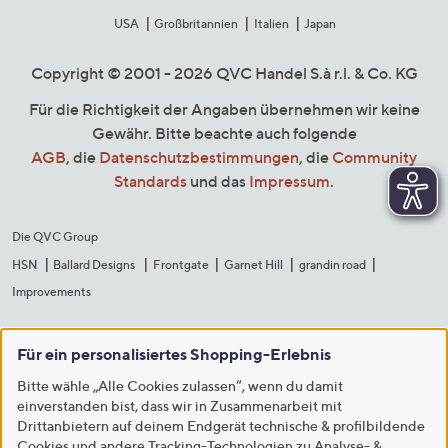
USA
Großbritannien
Italien
Japan
Copyright © 2001 - 2026 QVC Handel S.à r.l. & Co. KG
Für die Richtigkeit der Angaben übernehmen wir keine
Gewähr. Bitte beachte auch folgende
AGB
, die
Datenschutzbestimmungen
, die
Community
Standards
und das
Impressum
.
Die QVC Group
HSN
Ballard Designs
Frontgate
Garnet Hill
grandin road
Improvements
Für ein personalisiertes Shopping-Erlebnis
Bitte wähle „Alle Cookies zulassen“, wenn du damit
einverstanden bist, dass wir in Zusammenarbeit mit
Drittanbietern auf deinem Endgerät technische & profilbildende
Cookies und andere Tracking-Technologien zu Analyse- &