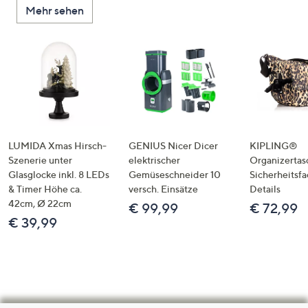
Mehr sehen
LUMIDA Xmas Hirsch-
GENIUS Nicer Dicer
KIPLING®
Szenerie unter
elektrischer
Organizertas
Glasglocke inkl. 8 LEDs
Gemüseschneider 10
Sicherheitsf
& Timer Höhe ca.
versch. Einsätze
Details
42cm, Ø 22cm
€ 99,99
€ 72,99
€ 39,99