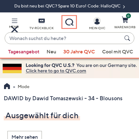
Du bist neu bei QVC? Spare 10 Euro! Code: HalloQVC
Zum
Hauptinhalt
springen
0
MENÜ
WARENKORB
TV-RÜCKBLICK
MEIN QVC
Wonach
suchst
Wenn
du
Tagesangebot
Neu
30 Jahre QVC
Cool mit QVC
Vorschläge
heute?
verfügbar
sind,
verwenden
Sie
Mode
die
DAWID by Dawid Tomaszewski - 34 - Blousons
Pfeiltasten
nach
Ausgewählt für dich
oben
und
nach
Mehr sehen
unten