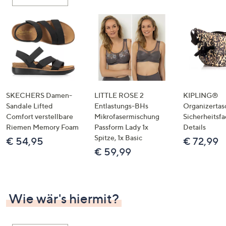
oder
wischen
Sie
auf
Touch-
Geräten
nach
links
SKECHERS Damen-
LITTLE ROSE 2
KIPLING®
bzw.
Sandale Lifted
Entlastungs-BHs
Organizertas
Comfort verstellbare
Mikrofasermischung
Sicherheitsf
rechts,
Riemen Memory Foam
Passform Lady 1x
Details
um
Spitze, 1x Basic
€ 54,95
€ 72,99
diese
€ 59,99
anzuzeigen.
Wie wär's hiermit?