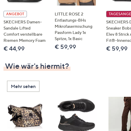
LITTLE ROSE 2
ANGEBOT
TAGESANG
Entlastungs-BHs
SKECHERS Damen-
SKECHERS 
Mikrofasermischung
Sandale Lifted
Sneaker Bobs
Passform Lady 1x
Comfort verstellbare
Elev 8 Strick
Spitze, 1x Basic
Riemen Memory Foam
Fit®-Innens
€ 59,99
€ 44,99
€ 59,99
Wie wär's hiermit?
Mehr sehen