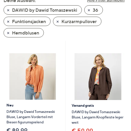
Deine Auswahl:
unten
DAWID by Dawid Tomaszewski
36
oder
wischen
Funktionsjacken
Kurzarmpullover
Sie
auf
Hemdblusen
Touch-
Geräten
nach
links
bzw.
rechts,
um
diese
anzuzeigen.
Neu
Versand gratis
DAWID by Dawid Tomaszewski
DAWID by Dawid Tomaszewski
Bluse, Langarm Vorderteil mit
Bluse, Langarm Knopfleiste leger
Biesen figurumspielend
weit
€ 89,99
€ 59,99