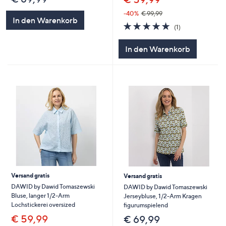
-40%
€ 99,99
In den Warenkorb
5.0
1
(1)
von
Bewertungen
5
In den Warenkorb
Versand gratis
Versand gratis
DAWID by Dawid Tomaszewski
DAWID by Dawid Tomaszewski
Bluse, langer 1/2-Arm
Jerseybluse, 1/2-Arm Kragen
Lochstickerei oversized
figurumspielend
€ 59,99
€ 69,99