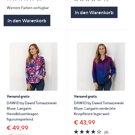
von
Bewertungen
von
Bewertungen
Weitere Farben verfügbar
5
5
In den Warenkorb
In den Warenkorb
Versand gratis
Versand gratis
DAWID by Dawid Tomaszewski
DAWID by Dawid Tomaszewski
Bluse, Langarm
Bluse, Langarm verdeckte
Hemdblusenkragen
Knopfleiste leger weit
figurumspielend
€ 43,99
€ 49,99
4.1
8
(8)