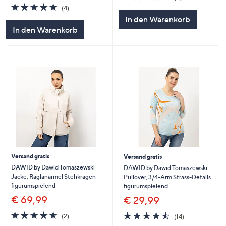
von
Bewertungen
5.0
4
(4)
5
von
Bewertungen
In den Warenkorb
5
In den Warenkorb
Versand gratis
Versand gratis
DAWID by Dawid Tomaszewski
DAWID by Dawid Tomaszewski
Jacke, Raglanärmel Stehkragen
Pullover, 3/4-Arm Strass-Details
figurumspielend
figurumspielend
€ 69,99
€ 29,99
4.5
2
4.4
14
(2)
(14)
von
Bewertungen
von
Bewertungen