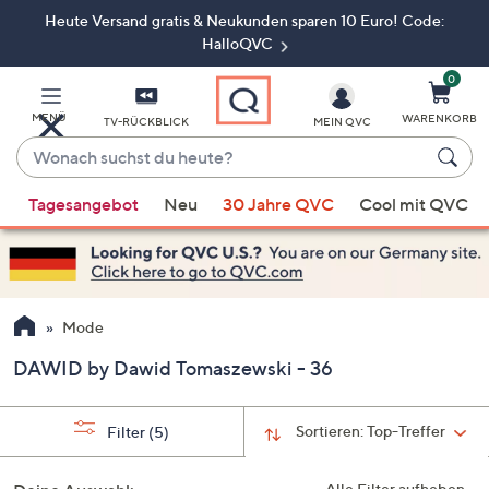
Heute Versand gratis & Neukunden sparen 10 Euro! Code:
Zum
Hauptinhalt
HalloQVC
springen
0
MENÜ
WARENKORB
TV-RÜCKBLICK
MEIN QVC
Wonach
suchst
Wenn
du
Tagesangebot
Neu
30 Jahre QVC
Cool mit QVC
Vorschläge
heute?
verfügbar
sind,
verwenden
Sie
Mode
die
DAWID by Dawid Tomaszewski - 36
Pfeiltasten
nach
oben
Sortieren:
Top-Treffer
Filter
(5)
und
nach
Alle Filter aufheben