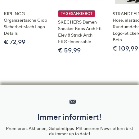
KIPLING®
STRANDFEIN
TAGESANGEBOT
Organizertasche Cido
Hose, elastis
SKECHERS Damen-
Sicherheitsfach Logo-
Rundumdeh
Sneaker Bobs Arch Fit
Details
Logo-Sticker
Elev 8 Strick Arch
Bein
€ 72,99
Fit®-Innensohle
€ 109,99
€ 59,99
Hilfeseiten,
Service
und
Immer informiert!
Unternehmensinformationen
Premieren, Aktionen, Geheimtipps: Mit unseren Newslettern bist
du immer up to date!