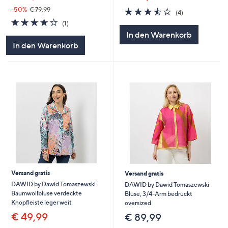
3.5
4
-50%
€ 79,99
(4)
von
Bewertungen
4.0
1
(1)
5
von
Bewertungen
In den Warenkorb
5
In den Warenkorb
Versand gratis
Versand gratis
DAWID by Dawid Tomaszewski
DAWID by Dawid Tomaszewski
Baumwollbluse verdeckte
Bluse, 3/4-Arm bedruckt
Knopfleiste leger weit
oversized
€ 49,99
€ 89,99