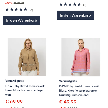
5.0
1
-40%
€ 99,99
(1)
von
Bewertungen
5.0
2
(2)
5
von
Bewertungen
In den Warenkorb
5
In den Warenkorb
Versand gratis
Versand gratis
DAWID by Dawid Tomaszewski
DAWID by Dawid Tomaszewski
Hemdbluse Lochmuster leger
Bluse, Knopfleiste platzierter
weit
Druck figurumspielend
€ 69,99
€ 49,99