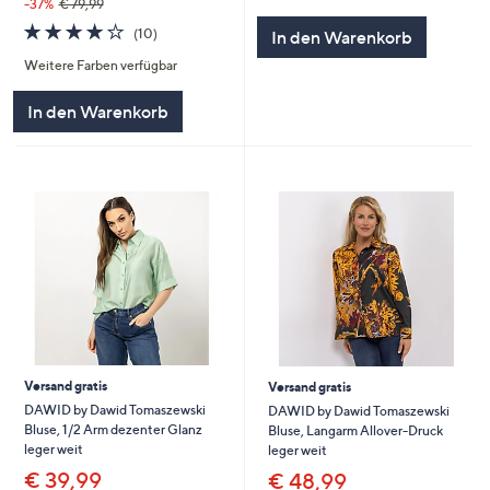
von
Bewertungen
-37%
€ 79,99
5
4.2
10
(10)
In den Warenkorb
von
Bewertungen
Weitere Farben verfügbar
5
In den Warenkorb
Versand gratis
Versand gratis
DAWID by Dawid Tomaszewski
DAWID by Dawid Tomaszewski
Bluse, 1/2 Arm dezenter Glanz
Bluse, Langarm Allover-Druck
leger weit
leger weit
€ 39,99
€ 48,99