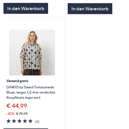
In den Warenkorb
In den Warenkorb
Versand gratis
DAWID by Dawid Tomaszewski
Bluse, langer 1/2 Arm verdeckte
Knopfleiste leger weit
€ 44,99
-43%
€ 79,99
4.7
6
(6)
von
Bewertungen