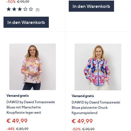
-50%
€ 99,99
In den Warenkorb
3.0
1
(1)
von
Bewertungen
5
In den Warenkorb
Versand gratis
Versand gratis
DAWID by Dawid Tomaszewski
DAWID by Dawid Tomaszewski
Bluse mit Manschette
Bluse platzierter Druck
Knopfleiste leger weit
figurumspielend
€ 49,99
€ 49,99
-44%
€ 89,99
-50%
€ 99,99