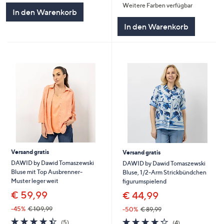
Weitere Farben verfügbar
5
5
In den Warenkorb
In den Warenkorb
Versand gratis
Versand gratis
DAWID by Dawid Tomaszewski
DAWID by Dawid Tomaszewski
Bluse mit Top Ausbrenner-
Bluse, 1/2-Arm Strickbündchen
Muster leger weit
figurumspielend
€ 59,99
€ 44,99
-45%
€ 109,99
-50%
€ 89,99
4.4
5
4.2
4
(5)
(4)