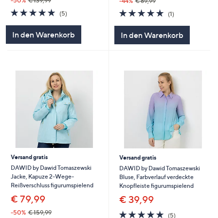
-50%
€ 139,99
-44%
€ 89,99
5.0
5
5.0
1
(5)
(1)
von
Bewertungen
von
Bewertungen
5
5
In den Warenkorb
In den Warenkorb
Versand gratis
Versand gratis
DAWID by Dawid Tomaszewski
DAWID by Dawid Tomaszewski
Jacke, Kapuze 2-Wege-
Bluse, Farbverlauf verdeckte
Reißverschluss figurumspielend
Knopfleiste figurumspielend
€ 79,99
€ 39,99
5.0
5
-50%
€ 159,99
(5)