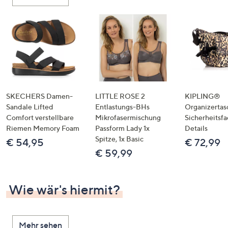
oder
wischen
Sie
auf
Touch-
Geräten
nach
links
SKECHERS Damen-
LITTLE ROSE 2
KIPLING®
bzw.
Sandale Lifted
Entlastungs-BHs
Organizertas
Comfort verstellbare
Mikrofasermischung
Sicherheitsf
rechts,
Riemen Memory Foam
Passform Lady 1x
Details
um
Spitze, 1x Basic
€ 54,95
€ 72,99
diese
€ 59,99
anzuzeigen.
Wie wär's hiermit?
Mehr sehen