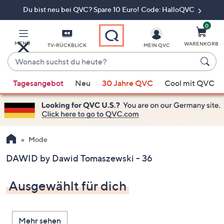
Du bist neu bei QVC? Spare 10 Euro! Code: HalloQVC
Zum
Hauptinhalt
springen
0
MENÜ
WARENKORB
TV-RÜCKBLICK
MEIN QVC
Wonach
suchst
Wenn
du
Tagesangebot
Neu
30 Jahre QVC
Cool mit QVC
Vorschläge
heute?
verfügbar
sind,
verwenden
Sie
Mode
die
DAWID by Dawid Tomaszewski - 36
Pfeiltasten
nach
Ausgewählt für dich
oben
und
nach
Mehr sehen
unten