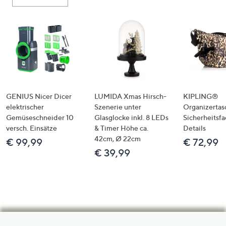
GENIUS Nicer Dicer
LUMIDA Xmas Hirsch-
KIPLING®
elektrischer
Szenerie unter
Organizertas
Gemüseschneider 10
Glasglocke inkl. 8 LEDs
Sicherheitsf
versch. Einsätze
& Timer Höhe ca.
Details
42cm, Ø 22cm
€ 99,99
€ 72,99
€ 39,99
Hilfeseiten,