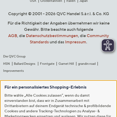
USA
Großbritannien
Italien
Japan
Copyright © 2001 - 2026 QVC Handel S.à r.l. & Co. KG
Für die Richtigkeit der Angaben übernehmen wir keine
Gewähr. Bitte beachte auch folgende
AGB
, die
Datenschutzbestimmungen
, die
Community
Standards
und das
Impressum
.
Die QVC Group
HSN
Ballard Designs
Frontgate
Garnet Hill
grandin road
Improvements
Für ein personalisiertes Shopping-Erlebnis
Bitte wähle „Alle Cookies zulassen“, wenn du damit
einverstanden bist, dass wir in Zusammenarbeit mit
Drittanbietern auf deinem Endgerät technische & profilbildende
Cookies und andere Tracking-Technologien zu Analyse- &
Marketingzwecken einsetzen und auslesen. Wir nutzen diese für