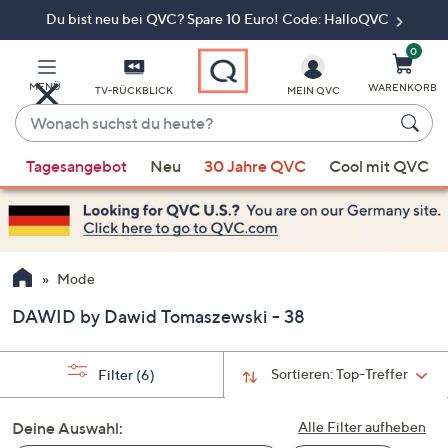
Du bist neu bei QVC? Spare 10 Euro! Code: HalloQVC
Zum
Hauptinhalt
springen
0
MENÜ
WARENKORB
TV-RÜCKBLICK
MEIN QVC
Wonach
suchst
Wenn
du
Tagesangebot
Neu
30 Jahre QVC
Cool mit QVC
Vorschläge
heute?
verfügbar
sind,
verwenden
Sie
Mode
die
DAWID by Dawid Tomaszewski - 38
Pfeiltasten
nach
oben
Sortieren:
Top-Treffer
Filter
(6)
und
nach
Deine Auswahl:
Alle Filter aufheben
unten