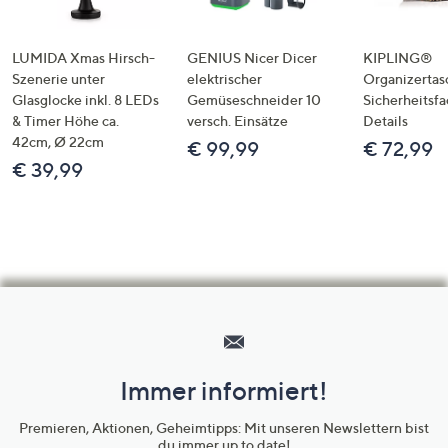
LUMIDA Xmas Hirsch-
GENIUS Nicer Dicer
KIPLING®
Szenerie unter
elektrischer
Organizertas
Glasglocke inkl. 8 LEDs
Gemüseschneider 10
Sicherheitsf
& Timer Höhe ca.
versch. Einsätze
Details
42cm, Ø 22cm
€ 99,99
€ 72,99
€ 39,99
Hilfeseiten,
Service
und
Immer informiert!
Unternehmensinformationen
Premieren, Aktionen, Geheimtipps: Mit unseren Newslettern bist
du immer up to date!