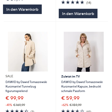
4.8
14
(14)
von
Bewertungen
In den Warenkorb
5
In den Warenkorb
SALE
Zuletzt im TV
DAWID by Dawid Tomaszewski
DAWID by Dawid Tomaszewski
Kurzmantel Kapuze, bedruckt
Kurzmantel Tunnelzug
schmale Passform
figurumspielend
€ 59,99
€ 99,99
-62%
€ 159,99
-41%
€ 169,99
3.5
61
4.3
3
(61)
(3)