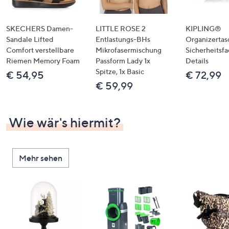
SKECHERS Damen-
LITTLE ROSE 2
KIPLING®
Sandale Lifted
Entlastungs-BHs
Organizertas
Comfort verstellbare
Mikrofasermischung
Sicherheitsf
Riemen Memory Foam
Passform Lady 1x
Details
Spitze, 1x Basic
€ 54,95
€ 72,99
€ 59,99
Wie wär's hiermit?
Mehr sehen