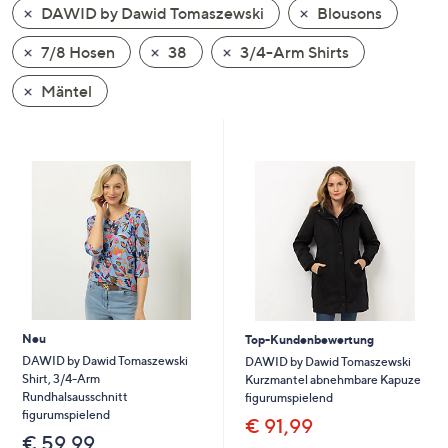
DAWID by Dawid Tomaszewski
Blousons
oder
wischen
7/8 Hosen
38
3/4-Arm Shirts
Sie
auf
Mäntel
Touch-
Geräten
nach
links
bzw.
rechts,
um
diese
anzuzeigen.
Neu
Top-Kundenbewertung
DAWID by Dawid Tomaszewski
DAWID by Dawid Tomaszewski
Shirt, 3/4-Arm
Kurzmantel abnehmbare Kapuze
Rundhalsausschnitt
figurumspielend
figurumspielend
€ 91,99
€ 59,99