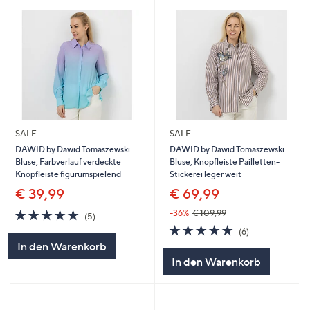
SALE
SALE
DAWID by Dawid Tomaszewski
DAWID by Dawid Tomaszewski
Bluse, Farbverlauf verdeckte
Bluse, Knopfleiste Pailletten-
Knopfleiste figurumspielend
Stickerei leger weit
€ 39,99
€ 69,99
5.0
5
-36%
€ 109,99
(5)
von
Bewertungen
5.0
6
(6)
5
von
Bewertungen
In den Warenkorb
5
In den Warenkorb