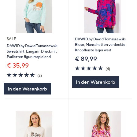
SALE
DAWID by Dawid Tomaszewski
Bluse, Manschetten verdeckte
DAWID by Dawid Tomaszewski
Knopfleiste leger weit
Sweatshirt, Langarm Druck mit
Pailletten figurumspielend
€ 89,99
€ 35,99
5.0
4
(4)
von
Bewertungen
5.0
2
(2)
5
von
Bewertungen
In den Warenkorb
5
In den Warenkorb