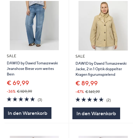
SALE
SALE
DAWID by Dawid Tomaszewski
DAWID by Dawid Tomaszewski
Jeanshose Biese vorn weites
Jacke, 2 in 1 Optik doppelter
Bein
Kragen figurumspielend
€ 69,99
€ 89,99
-36%
€ 109,99
-47%
€ 169,99
5.0
3
5.0
2
(3)
(2)
von
Bewertungen
von
Bewertungen
5
5
In den Warenkorb
In den Warenkorb