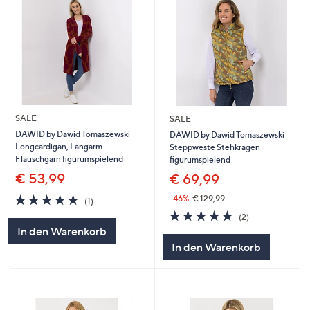
SALE
SALE
DAWID by Dawid Tomaszewski
DAWID by Dawid Tomaszewski
Longcardigan, Langarm
Steppweste Stehkragen
Flauschgarn figurumspielend
figurumspielend
€ 53,99
€ 69,99
5.0
1
-46%
€ 129,99
(1)
von
Bewertungen
5.0
2
(2)
5
von
Bewertungen
In den Warenkorb
5
In den Warenkorb