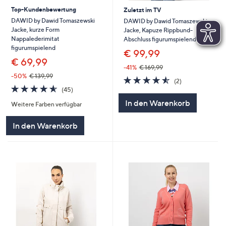
Top-Kundenbewertung
Zuletzt im TV
DAWID by Dawid Tomaszewski
DAWID by Dawid Tomaszewski
Jacke, kurze Form
Jacke, Kapuze Rippbund-
Nappalederimitat
Abschluss figurumspielend
figurumspielend
€ 99,99
€ 69,99
-41%
€ 169,99
-50%
€ 139,99
4.5
2
(2)
4.5
45
von
Bewertungen
(45)
von
Bewertungen
5
In den Warenkorb
Weitere Farben verfügbar
5
In den Warenkorb