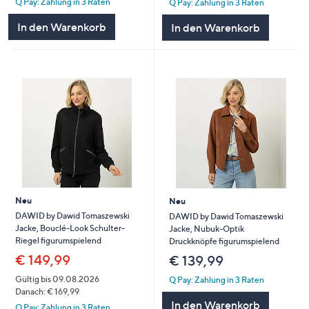
Q Pay: Zahlung in 3 Raten
Q Pay: Zahlung in 3 Raten
In den Warenkorb
In den Warenkorb
Neu
Neu
DAWID by Dawid Tomaszewski
DAWID by Dawid Tomaszewski
Jacke, Bouclé-Look Schulter-
Jacke, Nubuk-Optik
Riegel figurumspielend
Druckknöpfe figurumspielend
€ 149,99
€ 139,99
Gültig bis 09.08.2026
Q Pay: Zahlung in 3 Raten
Danach: € 169,99
In den Warenkorb
Q Pay: Zahlung in 3 Raten