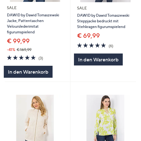
SALE
SALE
DAWID by Dawid Tomaszewski
DAWID by Dawid Tomaszewski
Jacke, Pattentaschen
Steppjacke bedruckt mit
Velourslederimitat
Stehkragen figurumspielend
figurumspielend
€ 69,99
€ 99,99
4.7
6
(6)
von
Bewertungen
-41%
€ 169,99
5
4.7
3
(3)
In den Warenkorb
von
Bewertungen
5
In den Warenkorb