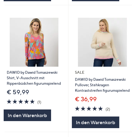
DAWID by Dawid Tomaszewski
SALE
Shirt, V-Ausschnitt mit
DAWID by Dawid Tomaszewski
Rippenbüdchen figurumspielend
Pullover, Stehkragen
Kontraststreifen figurumspielend
€ 59,99
€ 36,99
5.0
1
(1)
von
Bewertungen
5.0
2
(2)
5
von
Bewertungen
In den Warenkorb
5
In den Warenkorb