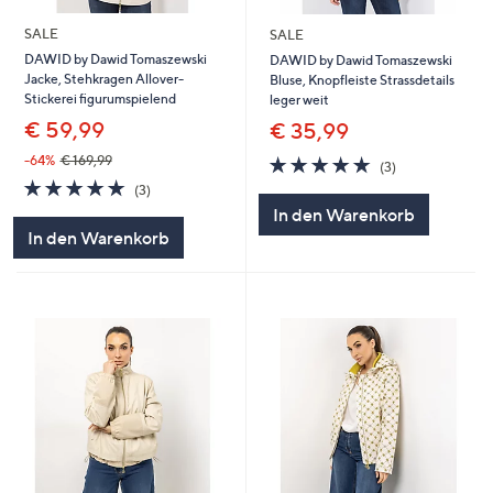
SALE
SALE
DAWID by Dawid Tomaszewski
DAWID by Dawid Tomaszewski
Jacke, Stehkragen Allover-
Bluse, Knopfleiste Strassdetails
Stickerei figurumspielend
leger weit
€ 59,99
€ 35,99
4.7
3
-64%
€ 169,99
(3)
von
Bewertungen
4.7
3
(3)
5
von
Bewertungen
In den Warenkorb
5
In den Warenkorb