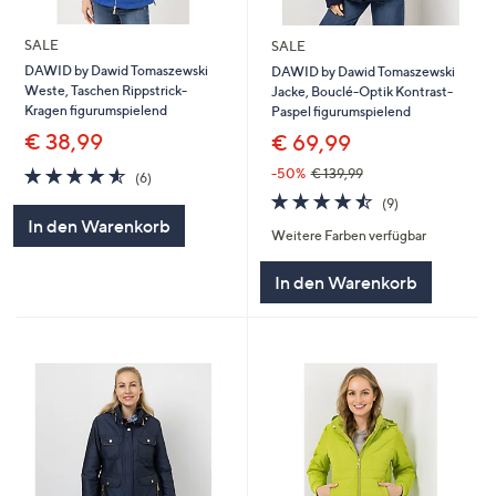
SALE
SALE
DAWID by Dawid Tomaszewski
DAWID by Dawid Tomaszewski
Weste, Taschen Rippstrick-
Jacke, Bouclé-Optik Kontrast-
Kragen figurumspielend
Paspel figurumspielend
€ 38,99
€ 69,99
4.5
6
-50%
€ 139,99
(6)
von
Bewertungen
4.4
9
(9)
5
von
Bewertungen
In den Warenkorb
Weitere Farben verfügbar
5
In den Warenkorb