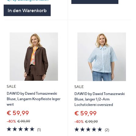
In den Warenkorb
SALE
SALE
DAWID by Dawid Tomaszewski
DAWID by Dawid Tomaszewski
Bluse, Langarm Knopfleiste leger
Bluse, langer 1/2-Arm
weit
Lochstickerei oversized
€ 59,99
€ 59,99
-40%
€ 99,99
-40%
€ 99,99
5.0
1
5.0
2
(1)
(2)
von
Bewertungen
von
Bewertungen