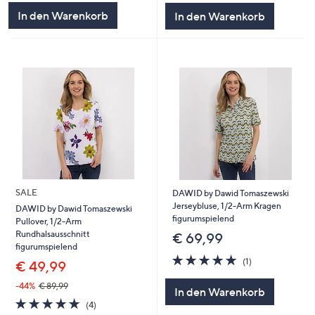
5
5
In den Warenkorb
In den Warenkorb
SALE
DAWID by Dawid Tomaszewski
Jerseybluse, 1/2-Arm Kragen
DAWID by Dawid Tomaszewski
figurumspielend
Pullover, 1/2-Arm
Rundhalsausschnitt
€ 69,99
figurumspielend
5.0
1
(1)
€ 49,99
von
Bewertungen
5
-44%
€ 89,99
In den Warenkorb
5.0
4
(4)
von
Bewertungen