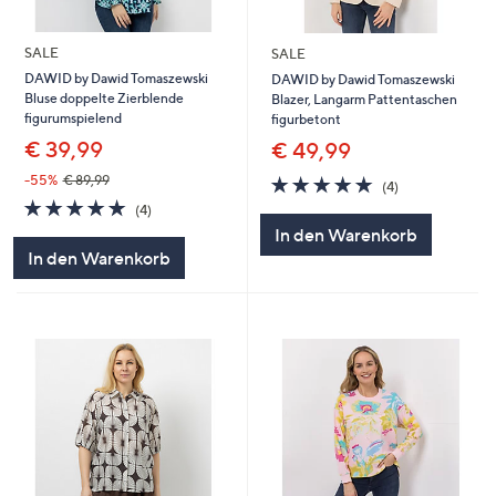
SALE
SALE
DAWID by Dawid Tomaszewski
DAWID by Dawid Tomaszewski
Bluse doppelte Zierblende
Blazer, Langarm Pattentaschen
figurumspielend
figurbetont
€ 39,99
€ 49,99
4.8
4
-55%
€ 89,99
(4)
von
Bewertungen
4.8
4
(4)
5
von
Bewertungen
In den Warenkorb
5
In den Warenkorb