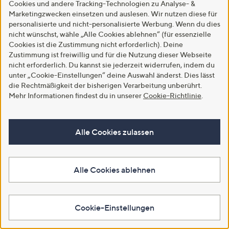
Cookies und andere Tracking-Technologien zu Analyse- &
Marketingzwecken einsetzen und auslesen. Wir nutzen diese für
personalisierte und nicht-personalisierte Werbung. Wenn du dies
SALE
Zuletzt im TV
nicht wünschst, wähle „Alle Cookies ablehnen“ (für essenzielle
DAWID by Dawid Tomaszewski
DAWID by Dawid Tomaszewski
Cookies ist die Zustimmung nicht erforderlich). Deine
Jacke, Kapuze Materialmix
Bluse mit Top Ausbrenner-
figurumspielend
Muster leger weit
Zustimmung ist freiwillig und für die Nutzung dieser Webseite
nicht erforderlich. Du kannst sie jederzeit widerrufen, indem du
€ 59,99
€ 59,99
unter „Cookie-Einstellungen“ deine Auswahl änderst. Dies lässt
-62%
€ 159,99
-45%
€ 109,99
die Rechtmäßigkeit der bisherigen Verarbeitung unberührt.
4.3
41
4.4
5
Mehr Informationen findest du in unserer
Cookie-Richtlinie
.
(41)
(5)
von
Bewertungen
von
Bewertungen
Weitere Farben verfügbar
Weitere Farben verfügbar
5
5
Alle Cookies zulassen
In den Warenkorb
In den Warenkorb
Alle Cookies ablehnen
Cookie-Einstellungen