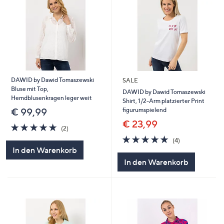
DAWID by Dawid Tomaszewski
SALE
Bluse mit Top,
DAWID by Dawid Tomaszewski
Hemdblusenkragen leger weit
Shirt, 1/2-Arm platzierter Print
figurumspielend
€ 99,99
€ 23,99
5.0
2
(2)
von
Bewertungen
5.0
4
(4)
5
von
Bewertungen
In den Warenkorb
5
In den Warenkorb