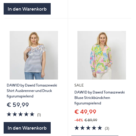
5
In den Warenkorb
DAWID by Dawid Tomaszewski
SALE
Shirt Ausbrenner und Druck
DAWID by Dawid Tomaszewski
figurumspielend
Bluse Strickbündchen
figurumspielend
€ 59,99
€ 49,99
5.0
1
(1)
von
Bewertungen
-44%
€ 89,99
5
5.0
3
In den Warenkorb
(3)
von
Bewertungen