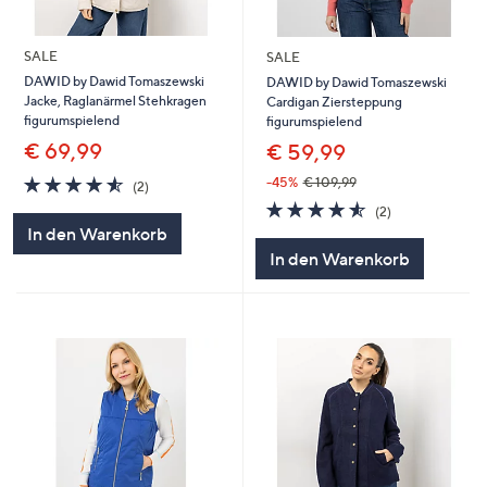
SALE
SALE
DAWID by Dawid Tomaszewski
DAWID by Dawid Tomaszewski
Jacke, Raglanärmel Stehkragen
Cardigan Ziersteppung
figurumspielend
figurumspielend
€ 69,99
€ 59,99
4.5
2
-45%
€ 109,99
(2)
von
Bewertungen
4.5
2
(2)
5
von
Bewertungen
In den Warenkorb
5
In den Warenkorb