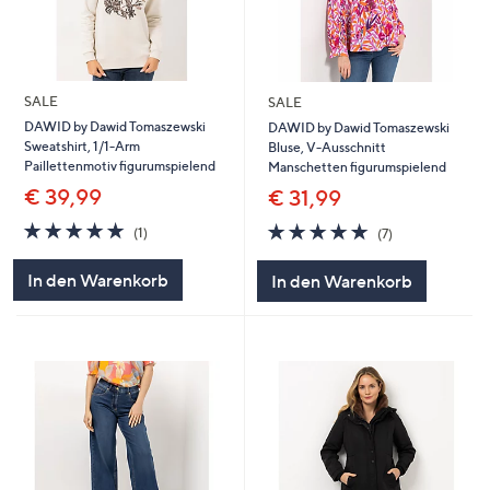
SALE
SALE
DAWID by Dawid Tomaszewski
DAWID by Dawid Tomaszewski
Sweatshirt, 1/1-Arm
Bluse, V-Ausschnitt
Paillettenmotiv figurumspielend
Manschetten figurumspielend
€ 39,99
€ 31,99
5.0
1
5.0
7
(1)
(7)
von
Bewertungen
von
Bewertungen
5
5
In den Warenkorb
In den Warenkorb