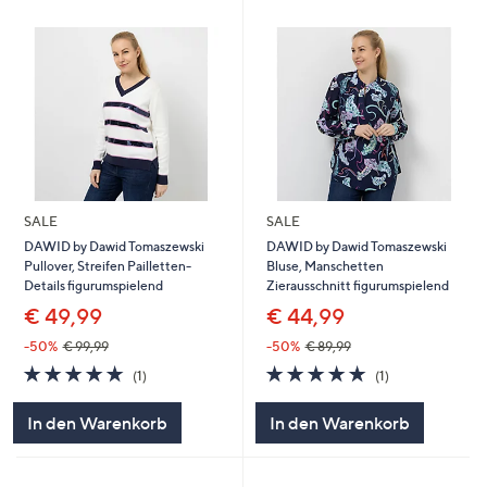
SALE
SALE
DAWID by Dawid Tomaszewski
DAWID by Dawid Tomaszewski
Pullover, Streifen Pailletten-
Bluse, Manschetten
Details figurumspielend
Zierausschnitt figurumspielend
€ 49,99
€ 44,99
-50%
€ 99,99
-50%
€ 89,99
5.0
1
5.0
1
(1)
(1)
von
Bewertungen
von
Bewertungen
5
5
In den Warenkorb
In den Warenkorb