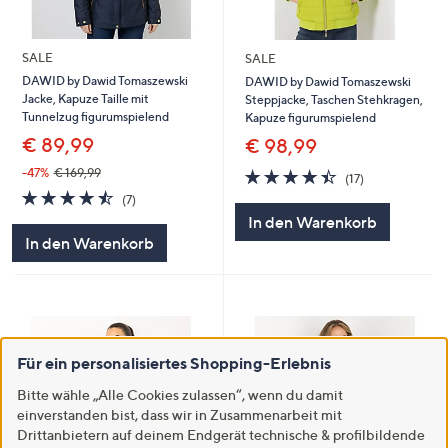
SALE
SALE
DAWID by Dawid Tomaszewski
DAWID by Dawid Tomaszewski
Jacke, Kapuze Taille mit
Steppjacke, Taschen Stehkragen,
Tunnelzug figurumspielend
Kapuze figurumspielend
€ 89,99
€ 98,99
4.4
17
-47%
€ 169,99
(17)
von
Bewertungen
4.4
7
(7)
5
von
Bewertungen
In den Warenkorb
5
In den Warenkorb
Für ein personalisiertes Shopping-Erlebnis
Bitte wähle „Alle Cookies zulassen“, wenn du damit
einverstanden bist, dass wir in Zusammenarbeit mit
Drittanbietern auf deinem Endgerät technische & profilbildende