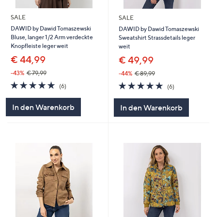
SALE
SALE
DAWID by Dawid Tomaszewski
DAWID by Dawid Tomaszewski
Bluse, langer 1/2 Arm verdeckte
Sweatshirt Strassdetails leger
Knopfleiste leger weit
weit
€ 44,99
€ 49,99
-43%
€ 79,99
-44%
€ 89,99
4.7
6
4.7
6
(6)
(6)
von
Bewertungen
von
Bewertungen
5
5
In den Warenkorb
In den Warenkorb