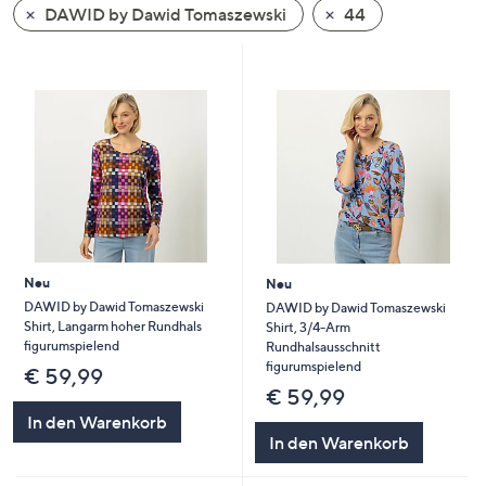
DAWID by Dawid Tomaszewski
44
oder
wischen
Sie
auf
Touch-
Geräten
nach
links
bzw.
rechts,
um
Neu
Neu
diese
DAWID by Dawid Tomaszewski
DAWID by Dawid Tomaszewski
Shirt, Langarm hoher Rundhals
Shirt, 3/4-Arm
anzuzeigen.
figurumspielend
Rundhalsausschnitt
figurumspielend
€ 59,99
€ 59,99
In den Warenkorb
In den Warenkorb