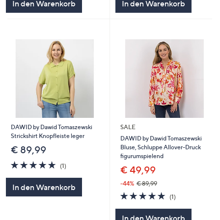
In den Warenkorb
In den Warenkorb
DAWID by Dawid Tomaszewski
SALE
Strickshirt Knopfleiste leger
DAWID by Dawid Tomaszewski
Bluse, Schluppe Allover-Druck
€ 89,99
figurumspielend
5.0
1
(1)
€ 49,99
von
Bewertungen
5
-44%
€ 89,99
In den Warenkorb
5.0
1
(1)
von
Bewertungen
5
In den Warenkorb