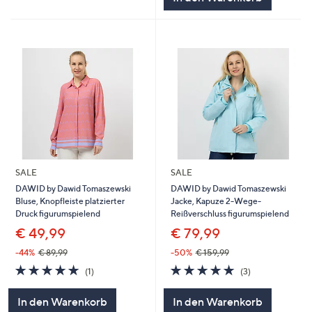
SALE
SALE
DAWID by Dawid Tomaszewski
DAWID by Dawid Tomaszewski
Bluse, Knopfleiste platzierter
Jacke, Kapuze 2-Wege-
Druck figurumspielend
Reißverschluss figurumspielend
€ 49,99
€ 79,99
-44%
€ 89,99
-50%
€ 159,99
5.0
1
5.0
3
(1)
(3)
von
Bewertungen
von
Bewertungen
5
5
In den Warenkorb
In den Warenkorb