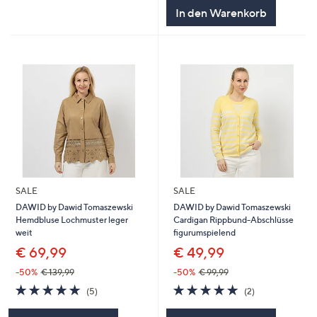
5
In den Warenkorb
SALE
SALE
DAWID by Dawid Tomaszewski
DAWID by Dawid Tomaszewski
Hemdbluse Lochmuster leger
Cardigan Rippbund-Abschlüsse
weit
figurumspielend
€ 69,99
€ 49,99
-50%
€ 139,99
-50%
€ 99,99
5.0
5
5.0
2
(5)
(2)
von
Bewertungen
von
Bewertungen
5
5