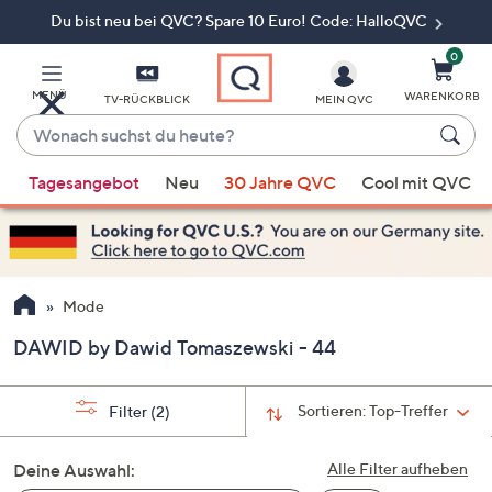
Du bist neu bei QVC? Spare 10 Euro! Code: HalloQVC
Zum
Hauptinhalt
springen
0
MENÜ
WARENKORB
TV-RÜCKBLICK
MEIN QVC
Wonach
suchst
Wenn
du
Tagesangebot
Neu
30 Jahre QVC
Cool mit QVC
Vorschläge
heute?
verfügbar
sind,
verwenden
Sie
Mode
die
DAWID by Dawid Tomaszewski - 44
Pfeiltasten
nach
oben
Sortieren:
Top-Treffer
Filter
(2)
und
nach
Deine Auswahl:
Alle Filter aufheben
unten