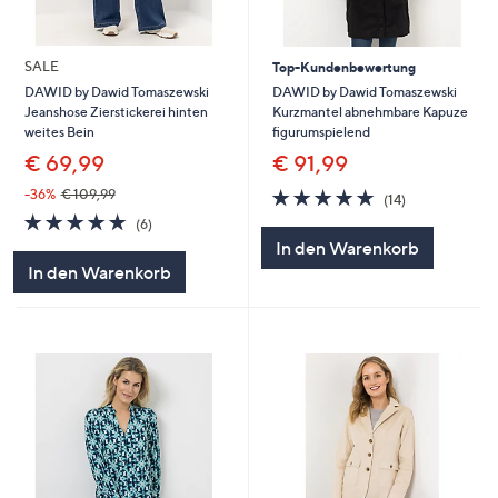
SALE
Top-Kundenbewertung
DAWID by Dawid Tomaszewski
DAWID by Dawid Tomaszewski
Kurzmantel abnehmbare Kapuze
Jeanshose Zierstickerei hinten
figurumspielend
weites Bein
€ 91,99
€ 69,99
4.8
14
-36%
€ 109,99
(14)
von
Bewertungen
4.8
6
(6)
5
von
Bewertungen
In den Warenkorb
5
In den Warenkorb