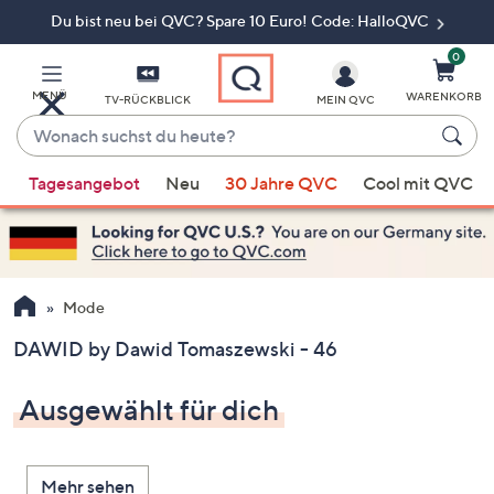
Du bist neu bei QVC? Spare 10 Euro! Code: HalloQVC
Zum
Hauptinhalt
springen
0
MENÜ
WARENKORB
TV-RÜCKBLICK
MEIN QVC
Wonach
suchst
Wenn
du
Tagesangebot
Neu
30 Jahre QVC
Cool mit QVC
Vorschläge
heute?
verfügbar
sind,
verwenden
Sie
Mode
die
DAWID by Dawid Tomaszewski - 46
Pfeiltasten
nach
Ausgewählt für dich
oben
und
nach
Mehr sehen
unten