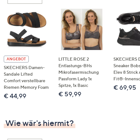
oder
wischen
Sie
auf
Touch-
Geräten
nach
links
LITTLE ROSE 2
SKECHERS 
ANGEBOT
bzw.
Entlastungs-BHs
Sneaker Bobs
SKECHERS Damen-
Mikrofasermischung
Elev 8 Strick
rechts,
Sandale Lifted
Passform Lady 1x
Fit®-Innens
um
Comfort verstellbare
Spitze, 1x Basic
€ 69,95
Riemen Memory Foam
diese
€ 59,99
€ 44,99
anzuzeigen.
Wie wär's hiermit?