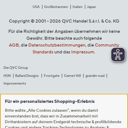
USA
Großbritannien
Italien
Japan
Copyright © 2001 - 2026 QVC Handel S.à r.l. & Co. KG
Für die Richtigkeit der Angaben übernehmen wir keine
Gewähr. Bitte beachte auch folgende
AGB
, die
Datenschutzbestimmungen
, die
Community
Standards
und das
Impressum
.
Die QVC Group
HSN
Ballard Designs
Frontgate
Garnet Hill
grandin road
Improvements
Für ein personalisiertes Shopping-Erlebnis
Bitte wähle „Alle Cookies zulassen“, wenn du damit
einverstanden bist, dass wir in Zusammenarbeit mit
Drittanbietern auf deinem Endgerät technische & profilbildende
Cookies und andere Tracking-Technologien zu Analyse- &