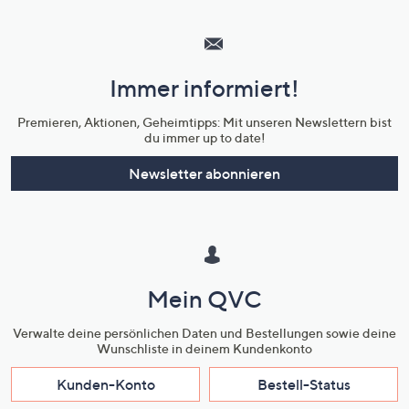
Hilfeseiten,
Service
und
Immer informiert!
Unternehmensinformationen
Premieren, Aktionen, Geheimtipps: Mit unseren Newslettern bist
du immer up to date!
Newsletter abonnieren
Mein QVC
Verwalte deine persönlichen Daten und Bestellungen sowie deine
Wunschliste in deinem Kundenkonto
Kunden-Konto
Bestell-Status