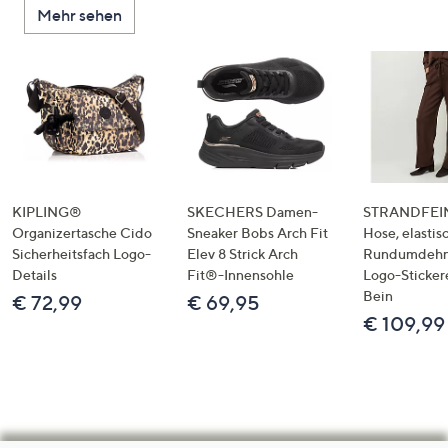
Mehr sehen
KIPLING®
SKECHERS Damen-
STRANDFEIN
Organizertasche Cido
Sneaker Bobs Arch Fit
Hose, elastis
Sicherheitsfach Logo-
Elev 8 Strick Arch
Rundumdeh
Details
Fit®-Innensohle
Logo-Sticker
Bein
€ 72,99
€ 69,95
€ 109,99