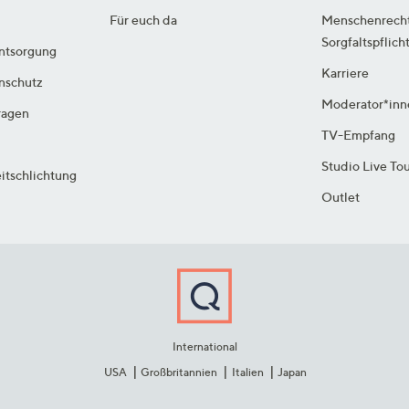
Für euch da
Menschenrech
Sorgfaltspflich
ntsorgung
Karriere
enschutz
Moderator*inn
ragen
TV-Empfang
Studio Live To
itschlichtung
Outlet
International
USA
Großbritannien
Italien
Japan