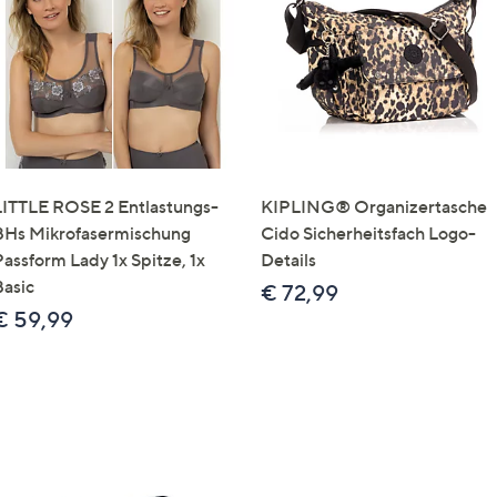
e
f
ouch-
eräten
ach
nks
zw.
chts,
LITTLE ROSE 2 Entlastungs-
KIPLING® Organizertasche
m
BHs Mikrofasermischung
Cido Sicherheitsfach Logo-
ese
Passform Lady 1x Spitze, 1x
Details
zuzeigen.
Basic
€ 72,99
€ 59,99