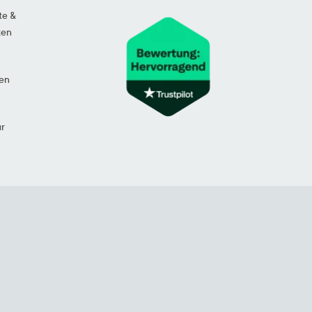
te &
ten
en
ur