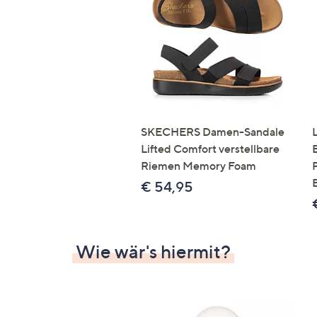
Si
au
T
G
n
li
b
re
SKECHERS Damen-Sandale
u
Lifted Comfort verstellbare
di
Riemen Memory Foam
an
€ 54,95
Wie wär's hiermit?