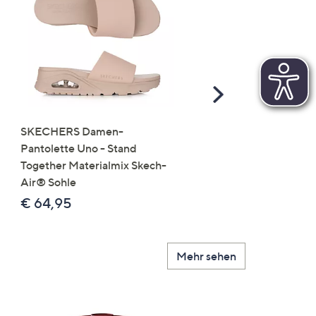
Scroll
Right
SKECHERS Damen-
JERYMOOD HOMEWEA
Pantolette Uno - Stand
Tops Mikrofaser Seitensc
Together Materialmix Skech-
leger weit
Air® Sohle
€ 24,99
€ 64,95
Mehr sehen