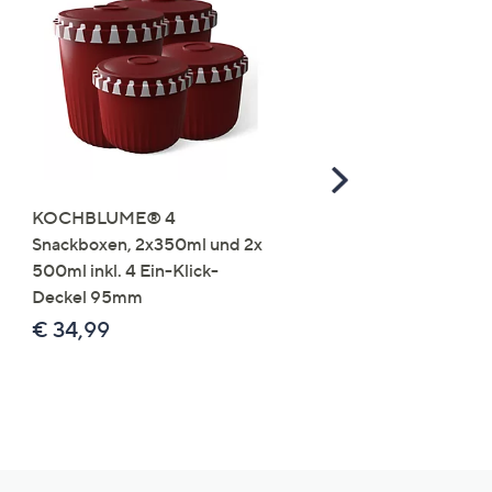
Scroll
Right
KOCHBLUME® 4
you:ly Pure Protein Limo
Snackboxen, 2x350ml und 2x
Lysin 575g für 25 Portio
500ml inkl. 4 Ein-Klick-
€ 49,99
Deckel 95mm
€ 86,94 /1 kg
€ 34,99