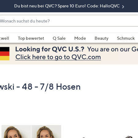
Du bist neu bei QVC? Spare 10 Euro! Code: HalloQVC
onach
chst
enn
u
rschläge
:well
Top bewertet
Q Sale
Mode
Beauty
Schmuck
eute?
rfügbar
nd,
erwenden
e
e
eiltasten
ki - 48 - 7/8 Hosen
ach
ben
nd
ach
nten
der
ischen