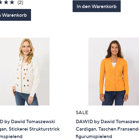
von
Bewertung
5.0
2
(2)
In den Warenkorb
5
von
Bewertungen
n Warenkorb
5
SALE
 by Dawid Tomaszewski
DAWID by Dawid Tomaszew
an, Stickerei Strukturstrick
Cardigan, Taschen Fransende
umspielend
figurumspielend