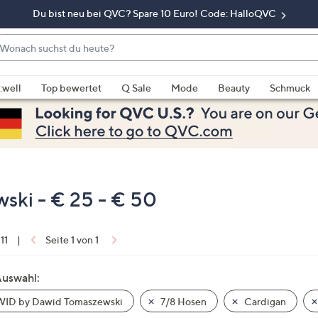
Du bist neu bei QVC? Spare 10 Euro! Code: HalloQVC
onach
chst
enn
u
rschläge
:well
Top bewertet
Q Sale
Mode
Beauty
Schmuck
eute?
rfügbar
nd,
erwenden
e
e
eiltasten
ki - € 25 - € 50
ach
ben
nd
 11
|
Seite 1 von 1
ach
nten
Auswahl:
der
ID by Dawid Tomaszewski
7/8 Hosen
Cardigan
ischen