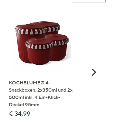
Scroll
Right
KOCHBLUME® 4
you:ly Pure Protein Limo
Snackboxen, 2x350ml und 2x
Lysin 575g für 25 Portio
500ml inkl. 4 Ein-Klick-
€ 49,99
Deckel 95mm
€ 86,94 /1 kg
€ 34,99