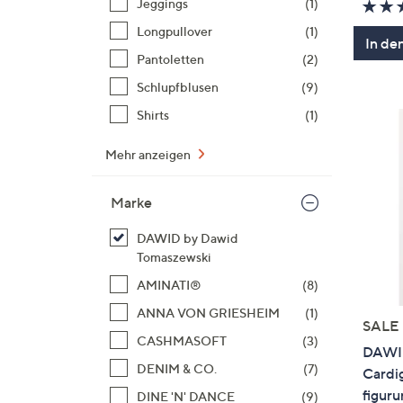
Jeggings
(1)
Longpullover
(1)
In de
Pantoletten
(2)
Schlupfblusen
(9)
Shirts
(1)
Mehr anzeigen
Marke
DAWID by Dawid
Tomaszewski
AMINATI®
(8)
ANNA VON GRIESHEIM
(1)
SALE
CASHMASOFT
(3)
DAWID
DENIM & CO.
(7)
Cardig
figur
DINE 'N' DANCE
(9)