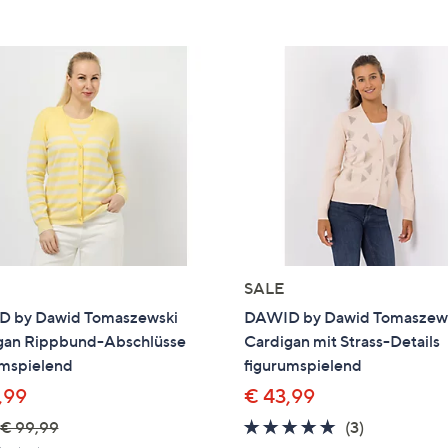
e
f
ouch-
eräten
ach
nks
zw.
chts,
m
ese
zuzeigen.
SALE
 by Dawid Tomaszewski
DAWID by Dawid Tomaszew
gan Rippbund-Abschlüsse
Cardigan mit Strass-Details
umspielend
figurumspielend
,99
€ 43,99
5.0
3
€ 99,99
(3)