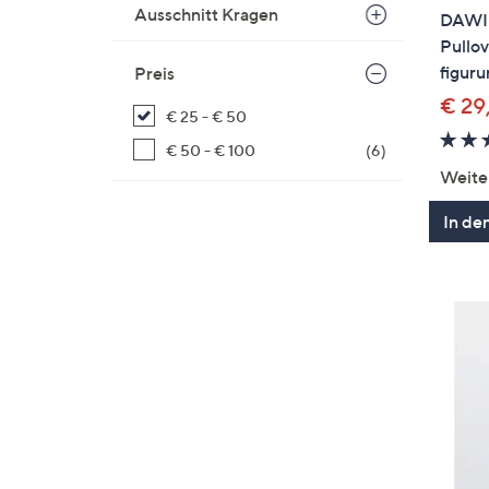
Ausschnitt Kragen
DAWID
Pullov
figur
Preis
€ 29
€ 25 - € 50
€ 50 - € 100
(6)
Weite
In de