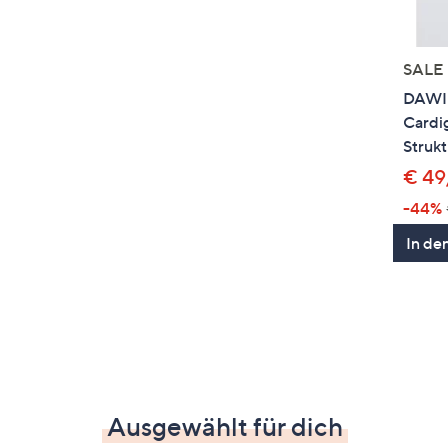
SALE
DAWID
Cardi
Strukt
€ 49
-44%
In de
Ausgewählt für dich