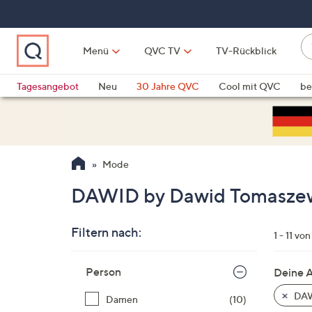
Zum
Hauptinhalt
springen
W
Menü
QVC TV
TV-Rückblick
su
W
d
Vo
Tagesangebot
Neu
30 Jahre QVC
Cool mit QVC
be
h
ve
QLINARISCH
Technik
si
v
Si
Mode
di
Pf
DAWID by Dawid Tomaszews
n
o
Filtern nach:
u
1 - 11 von
n
Zur
u
Person
Deine 
Produktliste
o
springen
DAW
Damen
(10)
w