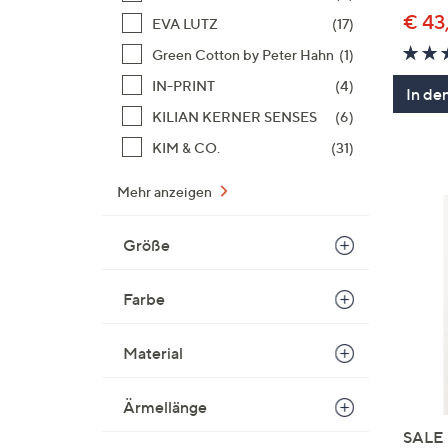
€ 43
EVA LUTZ
(17)
Green Cotton by Peter Hahn
(1)
IN-PRINT
(4)
In de
KILIAN KERNER SENSES
(6)
KIM & CO.
(31)
Mehr anzeigen
Größe
Farbe
Material
Ärmellänge
SALE