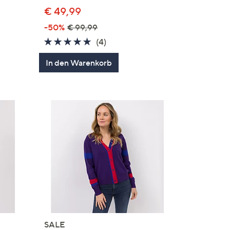
€ 49,99
-50%
€ 99,99
en
4.8
4
(4)
von
Bewertungen
In den Warenkorb
5
SALE