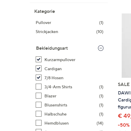
Si
au
Kategorie
T
Pullover
(1)
G
n
Strickjacken
(10)
li
b
Bekleidungsart
re
u
Kurzarmpullover
di
Cardigan
an
7/8 Hosen
SALE
3/4-Arm Shirts
(1)
DAWID
Blazer
(1)
Cardi
Blusenshirts
(1)
figur
Halbschuhe
(1)
€ 49
Hemdblusen
(14)
-50%