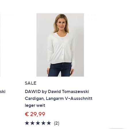
SALE
ski
DAWID by Dawid Tomaszewski
Cardigan, Langarm V-Ausschnitt
leger weit
€ 29,99
5.0
2
(2)