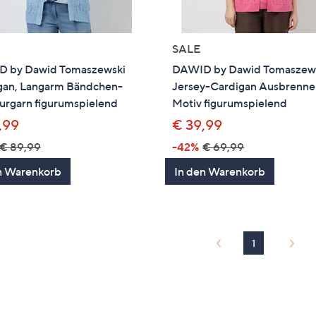
SALE
 by Dawid Tomaszewski
DAWID by Dawid Tomaszew
gan, Langarm Bändchen-
Jersey-Cardigan Ausbrenne
urgarn figurumspielend
Motiv figurumspielend
,99
€ 39,99
€ 89,99
-42%
€ 69,99
n Warenkorb
In den Warenkorb
1