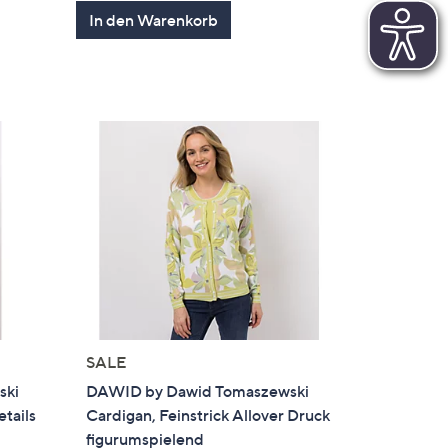
en
von
Bewertungen
In den Warenkorb
5
SALE
ski
DAWID by Dawid Tomaszewski
tails
Cardigan, Feinstrick Allover Druck
figurumspielend