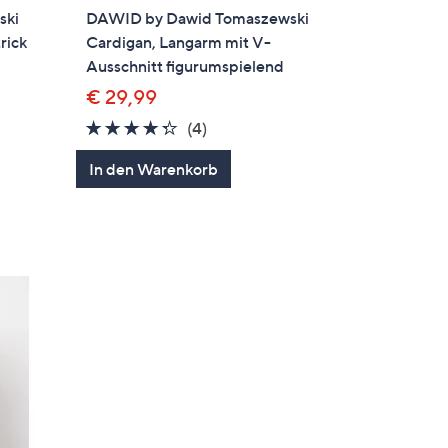
ski
DAWID by Dawid Tomaszewski
rick
Cardigan, Langarm mit V-
Ausschnitt figurumspielend
€ 29,99
4.2
4
(4)
en
von
Bewertungen
In den Warenkorb
5