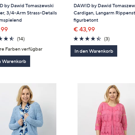
 by Dawid Tomaszewski
DAWID by Dawid Tomaszew
er, 3/4-Arm Strass-Details
Cardigan, Langarm Rippenst
umspielend
figurbetont
,99
€ 43,99
4.4
14
4.3
3
(14)
(3)
von
Bewertungen
von
Bewertung
re Farben verfügbar
In den Warenkorb
5
5
n Warenkorb