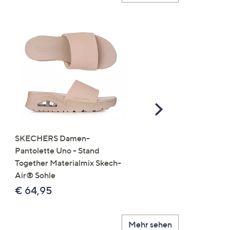
Scroll
Right
SKECHERS Damen-
JERYMOOD HOMEWEA
Pantolette Uno - Stand
Tops Mikrofaser Seitensc
Together Materialmix Skech-
leger weit
Air® Sohle
€ 24,99
€ 64,95
Mehr sehen