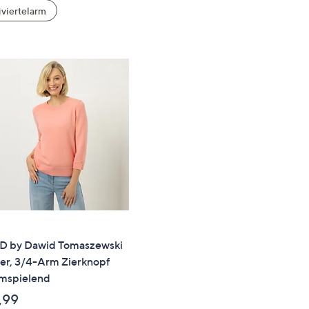
e
viertelarm
f
ouch-
eräten
ach
nks
zw.
chts,
m
ese
zuzeigen.
 by Dawid Tomaszewski
er, 3/4-Arm Zierknopf
umspielend
,99