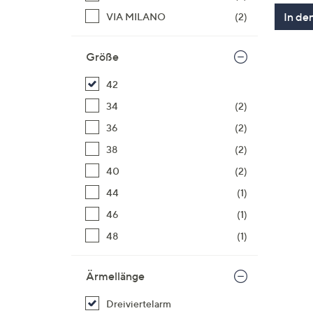
In de
VIA MILANO
(2)
Größe
42
34
(2)
36
(2)
38
(2)
40
(2)
44
(1)
46
(1)
48
(1)
Ärmellänge
Dreiviertelarm