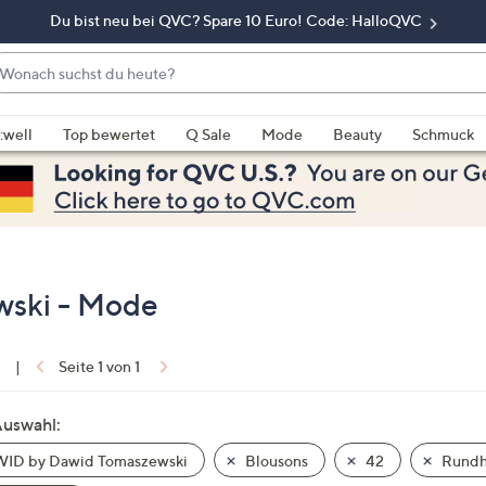
Du bist neu bei QVC? Spare 10 Euro! Code: HalloQVC
onach
chst
enn
u
rschläge
:well
Top bewertet
Q Sale
Mode
Beauty
Schmuck
eute?
rfügbar
nd,
erwenden
e
e
eiltasten
ski - Mode
ach
ben
nd
1
|
Seite 1 von 1
ach
nten
Auswahl:
der
ID by Dawid Tomaszewski
Blousons
42
Rundha
ischen