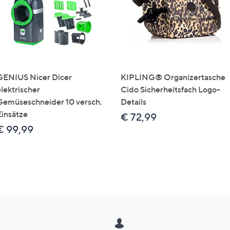
GENIUS Nicer Dicer
KIPLING® Organizertasche
elektrischer
Cido Sicherheitsfach Logo-
Gemüseschneider 10 versch.
Details
Einsätze
€ 72,99
€ 99,99