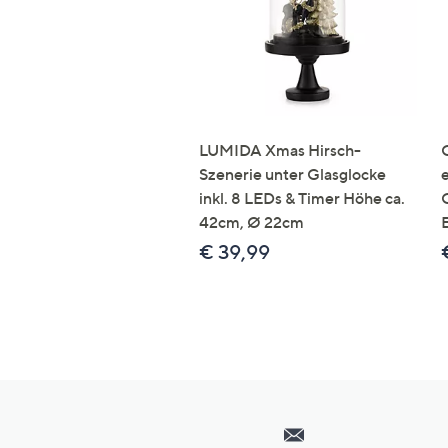
LUMIDA Xmas Hirsch-
Szenerie unter Glasglocke
inkl. 8 LEDs & Timer Höhe ca.
42cm, Ø 22cm
€ 39,99
Hilfeseiten,
Service