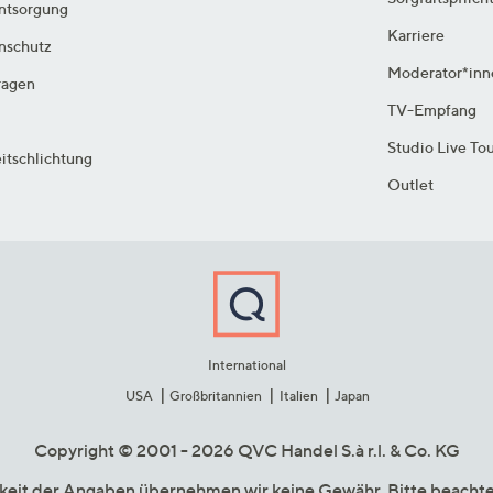
ntsorgung
Karriere
enschutz
Moderator*inn
ragen
TV-Empfang
Studio Live To
itschlichtung
Outlet
International
USA
Großbritannien
Italien
Japan
Copyright © 2001 - 2026 QVC Handel S.à r.l. & Co. KG
gkeit der Angaben übernehmen wir keine Gewähr. Bitte beacht