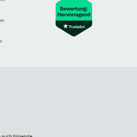
en
ur
e auch folgende