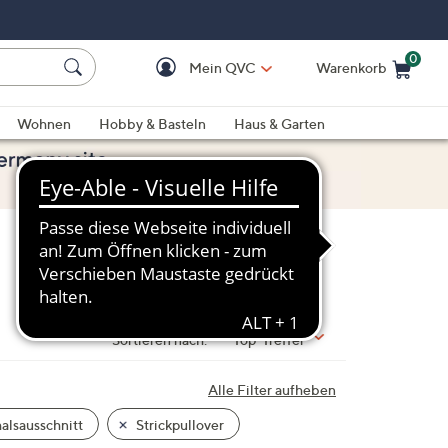
0
Mein QVC
Warenkorb
Einkaufswagen ist le
Wohnen
Hobby & Basteln
Haus & Garten
Sortieren nach:
Top-Treffer
Alle Filter aufheben
lsausschnitt
Strickpullover