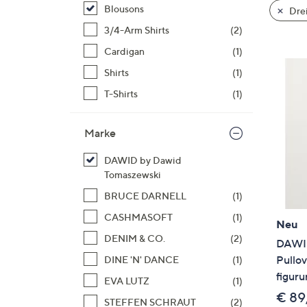
Si
Blousons
Drei
au
3/4-Arm Shirts
(2)
T
Cardigan
(1)
G
n
Shirts
(1)
li
T-Shirts
(1)
b
re
Marke
u
di
DAWID by Dawid
an
Tomaszewski
BRUCE DARNELL
(1)
CASHMASOFT
(1)
Neu
DENIM & CO.
(2)
DAWID
Pullov
DINE 'N' DANCE
(1)
figur
EVA LUTZ
(1)
€ 89
STEFFEN SCHRAUT
(2)