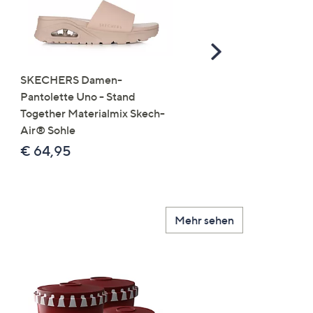
Scroll
Right
SKECHERS Damen-
JERYMOOD HOMEWEA
Pantolette Uno - Stand
Tops Mikrofaser Seitensc
Together Materialmix Skech-
leger weit
Air® Sohle
€ 24,99
€ 64,95
Mehr sehen