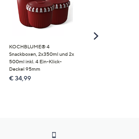
Scroll
Right
KOCHBLUME® 4
you:ly Pure Protein Limo
Snackboxen, 2x350ml und 2x
Lysin 575g für 25 Portio
500ml inkl. 4 Ein-Klick-
€ 49,99
Deckel 95mm
€ 86,94 /1 kg
€ 34,99