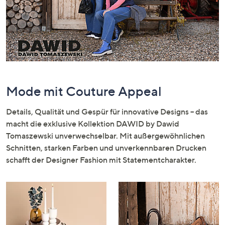
oder
wischen
Sie
auf
Touch-
Geräten
nach
Mode mit Couture Appeal
links
bzw.
Details, Qualität und Gespür für innovative Designs – das
rechts,
macht die exklusive Kollektion DAWID by Dawid
um
Tomaszewski unverwechselbar. Mit außergewöhnlichen
diese
Schnitten, starken Farben und unverkennbaren Drucken
anzuzeigen.
schafft der Designer Fashion mit Statementcharakter.