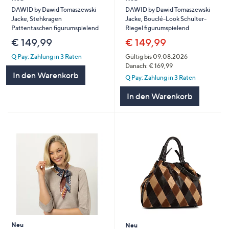
DAWID by Dawid Tomaszewski
DAWID by Dawid Tomaszewski
Jacke, Stehkragen
Jacke, Bouclé-Look Schulter-
Pattentaschen figurumspielend
Riegel figurumspielend
€ 149,99
€ 149,99
Q Pay: Zahlung in 3 Raten
Gültig bis 09.08.2026
Danach: € 169,99
In den Warenkorb
Q Pay: Zahlung in 3 Raten
In den Warenkorb
Neu
Neu