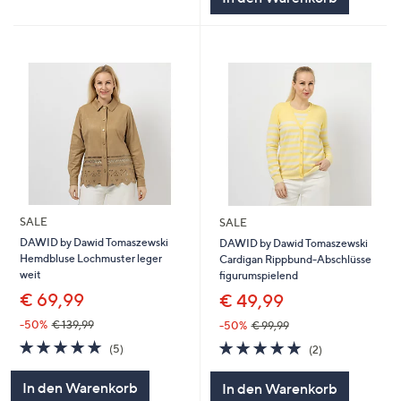
SALE
SALE
DAWID by Dawid Tomaszewski
DAWID by Dawid Tomaszewski
Hemdbluse Lochmuster leger
Cardigan Rippbund-Abschlüsse
weit
figurumspielend
€ 69,99
€ 49,99
-50%
€ 139,99
-50%
€ 99,99
5.0
5
5.0
2
(5)
(2)
von
Bewertungen
von
Bewertungen
5
5
In den Warenkorb
In den Warenkorb