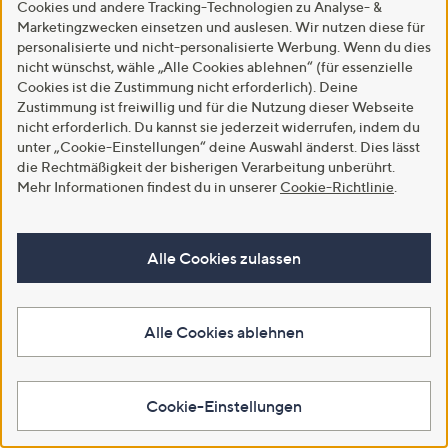
Cookies und andere Tracking-Technologien zu Analyse- &
Marketingzwecken einsetzen und auslesen. Wir nutzen diese für
personalisierte und nicht-personalisierte Werbung. Wenn du dies
nicht wünschst, wähle „Alle Cookies ablehnen“ (für essenzielle
Cookies ist die Zustimmung nicht erforderlich). Deine
Zustimmung ist freiwillig und für die Nutzung dieser Webseite
nicht erforderlich. Du kannst sie jederzeit widerrufen, indem du
unter „Cookie-Einstellungen“ deine Auswahl änderst. Dies lässt
die Rechtmäßigkeit der bisherigen Verarbeitung unberührt.
Zuletzt im TV
SALE
Mehr Informationen findest du in unserer
Cookie-Richtlinie
.
DAWID by Dawid Tomaszewski
DAWID by Dawid Tomaszewski
Schmales Tuch mit Exklusivdruck
Jacke, 2 in 1 Optik doppelter
ca. 140x8cm
Kragen figurumspielend
€ 19,99
Alle Cookies zulassen
€ 89,99
-33%
€ 29,99
-47%
€ 169,99
5.0
1
5.0
2
(1)
(2)
von
Bewertungen
von
Bewertungen
Alle Cookies ablehnen
5
5
In den Warenkorb
In den Warenkorb
Cookie-Einstellungen