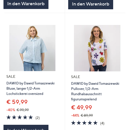
In den Warenkorb
In den Warenkorb
SALE
SALE
DAWID by Dawid Tomaszewski
DAWID by Dawid Tomaszewski
Bluse, langer 1/2-Arm
Pullover, 1/2-Arm
Lochstickerei oversized
Rundhalsausschnitt
figurumspielend
€ 59,99
€ 49,99
-40%
€ 99,99
-44%
€ 89,99
5.0
2
(2)
von
Bewertungen
5.0
4
(4)
5
von
Bewertungen