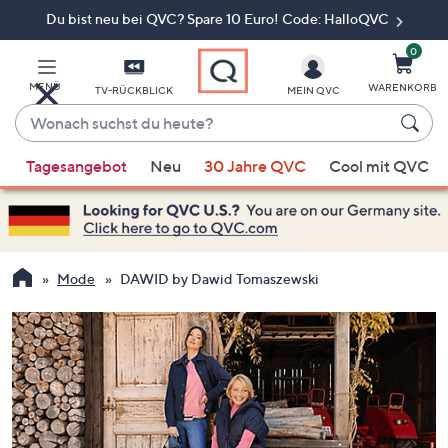
Du bist neu bei QVC? Spare 10 Euro! Code: HalloQVC
Zum
Hauptinhalt
springen
0
MENÜ
WARENKORB
TV-RÜCKBLICK
MEIN QVC
Wonach
suchst
Wenn
du
Tagesangebot
Neu
30 Jahre QVC
Cool mit QVC
Vorschläge
heute?
verfügbar
sind,
verwenden
Sie
Mode
DAWID by Dawid Tomaszewski
die
Pfeiltasten
nach
oben
und
nach
unten