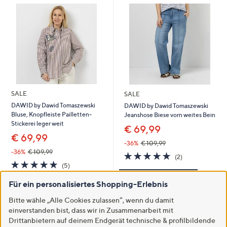
SALE
SALE
DAWID by Dawid Tomaszewski
DAWID by Dawid Tomaszewski
Bluse, Knopfleiste Pailletten-
Jeanshose Biese vorn weites Bein
Stickerei leger weit
€ 69,99
€ 69,99
-36%
€ 109,99
-36%
€ 109,99
5.0
2
(2)
5.0
5
von
Bewertungen
(5)
von
Bewertungen
5
In den Warenkorb
5
Für ein personalisiertes Shopping-Erlebnis
In den Warenkorb
Bitte wähle „Alle Cookies zulassen“, wenn du damit
einverstanden bist, dass wir in Zusammenarbeit mit
Drittanbietern auf deinem Endgerät technische & profilbildende