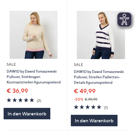
SALE
SALE
DAWID by Dawid Tomaszewski
DAWID by Dawid Tomaszewski
Pullover, Stehkragen
Pullover, Streifen Pailletten-
Kontraststreifen figurumspielend
Details figurumspielend
€ 36,99
€ 49,99
5.0
2
-50%
€ 99,99
(2)
von
Bewertungen
5.0
1
(1)
5
von
Bewertungen
In den Warenkorb
5
In den Warenkorb