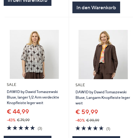
5
In den Warenkorb
SALE
SALE
DAWID by Dawid Tomaszewski
DAWID by Dawid Tomaszewski
Bluse, langer 1/2 Arm verdeckte
Bluse, Langarm Knopfleiste leger
Knopfleiste leger weit
weit
€ 44,99
€ 59,99
-43%
€ 79,99
-40%
€ 99,99
5.0
3
5.0
1
(3)
(1)
von
Bewertungen
von
Bewertungen
5
5