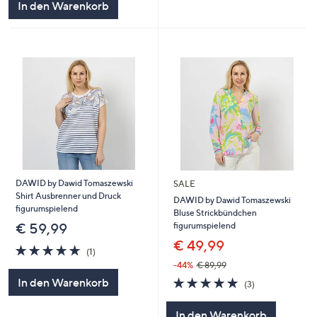
In den Warenkorb
DAWID by Dawid Tomaszewski
SALE
Shirt Ausbrenner und Druck
DAWID by Dawid Tomaszewski
figurumspielend
Bluse Strickbündchen
figurumspielend
€ 59,99
€ 49,99
5.0
1
(1)
von
Bewertungen
-44%
€ 89,99
5
5.0
3
In den Warenkorb
(3)
von
Bewertungen
5
In den Warenkorb