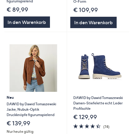
figurumspielend
O-Form
€ 89,99
€ 109,99
In den Warenkorb
In den Warenkorb
Neu
DAWID by Dawid Tomaszewski
Damen-Stiefelette echt Leder
DAWID by Dawid Tomaszewski
Profilsohle
Jacke, Nubuk-Optik
Druckknöpfe figurumspielend
€ 129,99
€ 139,99
4.4
74
(74)
von
Bewertungen
Nur heute gültig