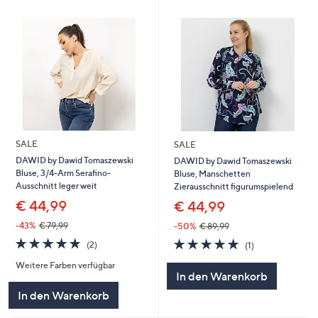
SALE
SALE
DAWID by Dawid Tomaszewski
DAWID by Dawid Tomaszewski
Bluse, 3/4-Arm Serafino-
Bluse, Manschetten
Ausschnitt leger weit
Zierausschnitt figurumspielend
€ 44,99
€ 44,99
-43%
€ 79,99
-50%
€ 89,99
5.0
2
5.0
1
(2)
(1)
von
Bewertungen
von
Bewertungen
Weitere Farben verfügbar
5
5
In den Warenkorb
In den Warenkorb