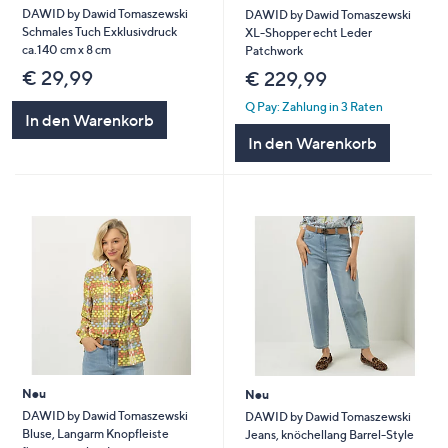
DAWID by Dawid Tomaszewski
DAWID by Dawid Tomaszewski
Schmales Tuch Exklusivdruck
XL-Shopper echt Leder
ca.140 cm x 8 cm
Patchwork
€ 29,99
€ 229,99
Q Pay: Zahlung in 3 Raten
In den Warenkorb
In den Warenkorb
Neu
Neu
DAWID by Dawid Tomaszewski
DAWID by Dawid Tomaszewski
Bluse, Langarm Knopfleiste
Jeans, knöchellang Barrel-Style