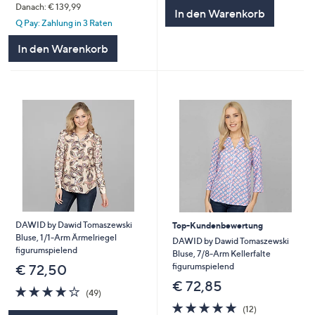
5
Danach: € 139,99
In den Warenkorb
Q Pay: Zahlung in 3 Raten
In den Warenkorb
DAWID by Dawid Tomaszewski
Top-Kundenbewertung
Bluse, 1/1-Arm Ärmelriegel
DAWID by Dawid Tomaszewski
figurumspielend
Bluse, 7/8-Arm Kellerfalte
figurumspielend
€ 72,50
€ 72,85
3.9
49
(49)
von
Bewertungen
4.9
12
(12)
5