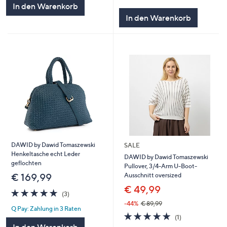
von
Bewertungen
In den Warenkorb
5
In den Warenkorb
DAWID by Dawid Tomaszewski
SALE
Henkeltasche echt Leder
DAWID by Dawid Tomaszewski
geflochten
Pullover, 3/4-Arm U-Boot-
Ausschnitt oversized
€ 169,99
€ 49,99
5.0
3
(3)
von
Bewertungen
-44%
€ 89,99
Q Pay: Zahlung in 3 Raten
5
5.0
1
(1)
von
Bewertungen
In den Warenkorb