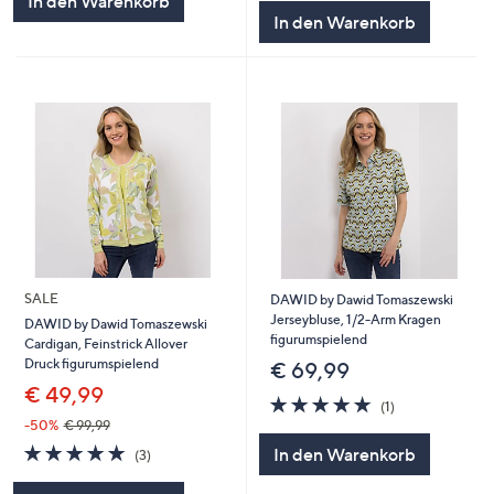
In den Warenkorb
5
In den Warenkorb
SALE
DAWID by Dawid Tomaszewski
Jerseybluse, 1/2-Arm Kragen
DAWID by Dawid Tomaszewski
figurumspielend
Cardigan, Feinstrick Allover
Druck figurumspielend
€ 69,99
€ 49,99
5.0
1
(1)
von
Bewertungen
-50%
€ 99,99
5
5.0
3
In den Warenkorb
(3)
von
Bewertungen
5