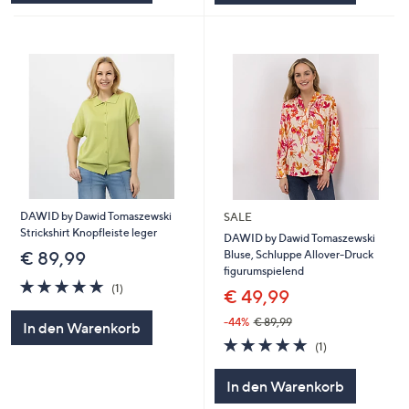
DAWID by Dawid Tomaszewski
SALE
Strickshirt Knopfleiste leger
DAWID by Dawid Tomaszewski
Bluse, Schluppe Allover-Druck
€ 89,99
figurumspielend
5.0
1
(1)
€ 49,99
von
Bewertungen
5
-44%
€ 89,99
In den Warenkorb
5.0
1
(1)
von
Bewertungen
5
In den Warenkorb