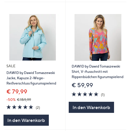
SALE
DAWID by Dawid Tomaszewski
Shirt, V-Ausschnitt mit
DAWID by Dawid Tomaszewski
Rippenbüdchen figurumspielend
Jacke, Kapuze 2-Wege-
Reißverschluss figurumspielend
€ 59,99
€ 79,99
5.0
1
(1)
von
Bewertungen
-50%
€ 159,99
5
5.0
2
In den Warenkorb
(2)
von
Bewertungen
5
In den Warenkorb