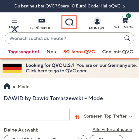
Du bist neu bei QVC? Spare 10 Euro! Code: HalloQVC
Zum
Hauptinhalt
springen
0
MENÜ
WARENKORB
TV-RÜCKBLICK
MEIN QVC
Wonach
suchst
Wenn
du
Tagesangebot
Neu
30 Jahre QVC
Cool mit QVC
Vorschläge
heute?
verfügbar
sind,
verwenden
Sie
Mode
die
DAWID by Dawid Tomaszewski - Mode
Pfeiltasten
nach
oben
Sortieren:
Top-Treffer
und
Deine Auswahl:
nach
Alle Filter aufheben
unten