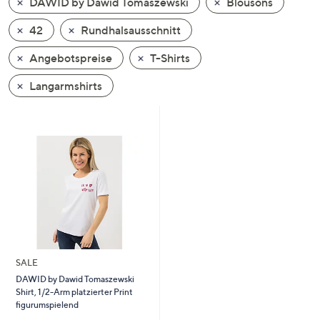
DAWID by Dawid Tomaszewski
Blousons
oder
wischen
42
Rundhalsausschnitt
Sie
Angebotspreise
T-Shirts
auf
Touch-
Langarmshirts
Geräten
nach
links
bzw.
rechts,
um
diese
anzuzeigen.
SALE
DAWID by Dawid Tomaszewski
Shirt, 1/2-Arm platzierter Print
figurumspielend