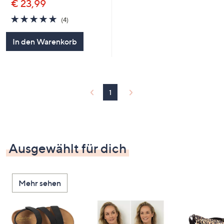
€ 23,99
5.0
4
(4)
von
Bewertungen
5
In den Warenkorb
1
Ausgewählt für dich
Mehr sehen