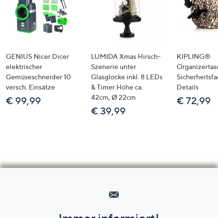
GENIUS Nicer Dicer
LUMIDA Xmas Hirsch-
KIPLING®
elektrischer
Szenerie unter
Organizertas
Gemüseschneider 10
Glasglocke inkl. 8 LEDs
Sicherheitsf
versch. Einsätze
& Timer Höhe ca.
Details
42cm, Ø 22cm
€ 99,99
€ 72,99
€ 39,99
Hilfeseiten,
Service
und