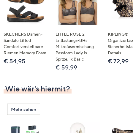
SKECHERS Damen-
LITTLE ROSE 2
KIPLING®
Sandale Lifted
Entlastungs-BHs
Organizertas
Comfort verstellbare
Mikrofasermischung
Sicherheitsf
Riemen Memory Foam
Passform Lady 1x
Details
Spitze, 1x Basic
€ 54,95
€ 72,99
€ 59,99
Wie wär's hiermit?
Mehr sehen