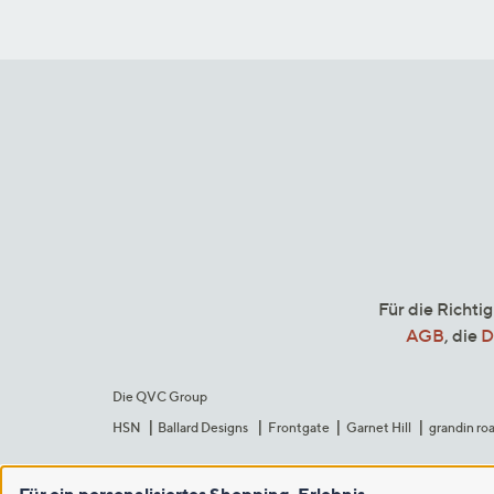
Für die Richti
AGB
, die
D
Die QVC Group
HSN
Ballard Designs
Frontgate
Garnet Hill
grandin ro