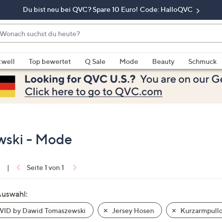
Du bist neu bei QVC? Spare 10 Euro! Code: HalloQVC
onach
chst
enn
u
rschläge
:well
Top bewertet
Q Sale
Mode
Beauty
Schmuck
eute?
rfügbar
nd,
erwenden
e
e
eiltasten
ski - Mode
ach
ben
nd
1
|
Seite 1 von 1
ach
nten
Auswahl:
der
ID by Dawid Tomaszewski
Jersey Hosen
Kurzarmpull
ischen