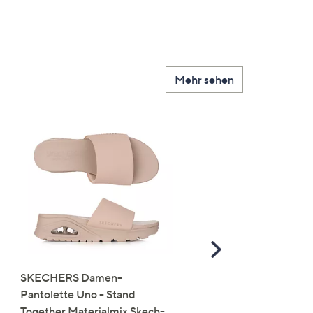
Mehr sehen
Scroll
Right
SKECHERS Damen-
JERYMOOD HOMEWEA
Pantolette Uno - Stand
Tops Mikrofaser Seitensc
Together Materialmix Skech-
leger weit