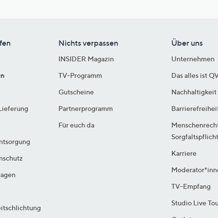
fen
Nichts verpassen
Über uns
INSIDER Magazin
Unternehmen
en
TV-Programm
Das alles ist Q
Gutscheine
Nachhaltigkeit
Lieferung
Partnerprogramm
Barrierefreihei
Für euch da
Menschenrech
Sorgfaltspflich
ntsorgung
Karriere
enschutz
Moderator*inn
ragen
TV-Empfang
Studio Live To
itschlichtung