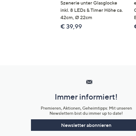
Szenerie unter Glasglocke
inkl. 8 LEDs & Timer Höhe ca.
42cm, Ø 22cm
€ 39,99
Hilfeseiten,
Service
und
Immer informiert!
Unternehmensinformationen
Premieren, Aktionen, Geheimtipps: Mit unseren
Newslettern bist du immer up to date!
Newsletter abonnieren