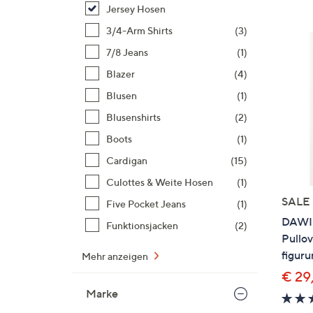
Si
Jersey Hosen
au
3/4-Arm Shirts
(3)
T
7/8 Jeans
(1)
G
n
Blazer
(4)
li
Blusen
(1)
b
Blusenshirts
(2)
re
Boots
(1)
u
di
Cardigan
(15)
an
Culottes & Weite Hosen
(1)
SALE
Five Pocket Jeans
(1)
DAWID
Funktionsjacken
(2)
Pullov
figur
Mehr anzeigen
€ 29
Marke