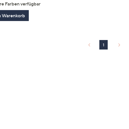
von
Bewertungen
re Farben verfügbar
5
n Warenkorb
1