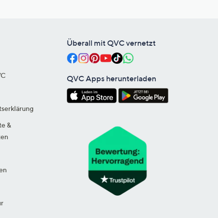
Überall mit QVC vernetzt
VC
QVC Apps herunterladen
tserklärung
te &
ten
en
ur