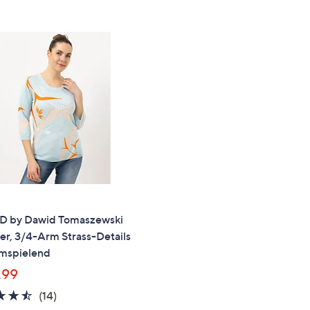
e
f
ouch-
eräten
ach
nks
zw.
chts,
m
ese
zuzeigen.
 by Dawid Tomaszewski
er, 3/4-Arm Strass-Details
umspielend
,99
4.4
14
(14)