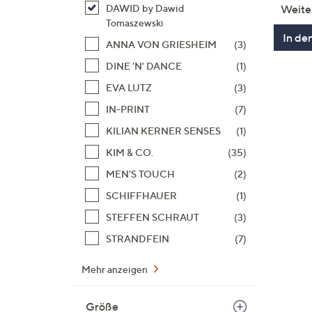
Weite
DAWID by Dawid
Tomaszewski
In de
ANNA VON GRIESHEIM
(3)
DINE 'N' DANCE
(1)
EVA LUTZ
(3)
IN-PRINT
(7)
KILIAN KERNER SENSES
(1)
KIM & CO.
(35)
MEN'S TOUCH
(2)
SCHIFFHAUER
(1)
STEFFEN SCHRAUT
(3)
STRANDFEIN
(7)
Mehr anzeigen
Größe