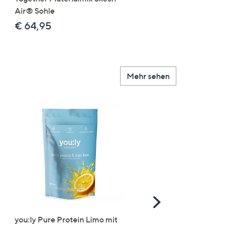
Air® Sohle
€ 24,99
€ 64,95
Mehr sehen
Scroll
Right
you:ly Pure Protein Limo mit
STRANDFEIN Punto-Ho