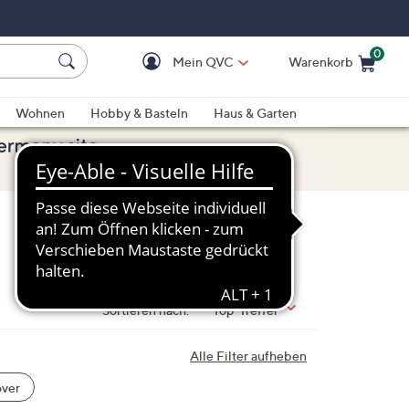
0
Mein QVC
Warenkorb
Einkaufswagen ist le
Wohnen
Hobby & Basteln
Haus & Garten
Sortieren nach:
Top-Treffer
Alle Filter aufheben
over