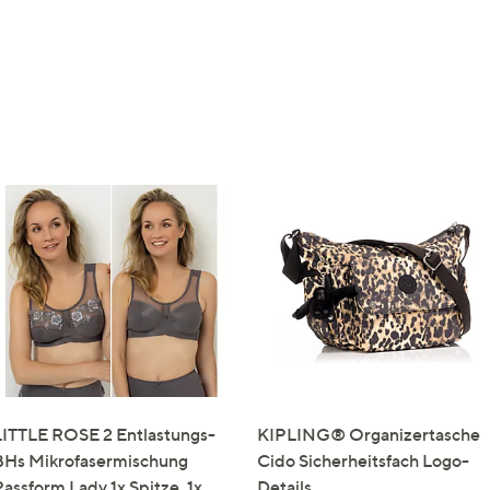
LITTLE ROSE 2 Entlastungs-
KIPLING® Organizertasche
BHs Mikrofasermischung
Cido Sicherheitsfach Logo-
Passform Lady 1x Spitze, 1x
Details