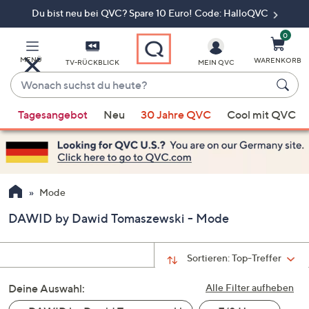
Du bist neu bei QVC? Spare 10 Euro! Code: HalloQVC
Zum
Hauptinhalt
springen
0
MENÜ
WARENKORB
TV-RÜCKBLICK
MEIN QVC
Wonach
suchst
Wenn
du
Tagesangebot
Neu
30 Jahre QVC
Cool mit QVC
Vorschläge
heute?
verfügbar
sind,
verwenden
Sie
Mode
die
DAWID by Dawid Tomaszewski - Mode
Pfeiltasten
nach
oben
Sortieren:
Top-Treffer
und
Deine Auswahl:
nach
Alle Filter aufheben
unten