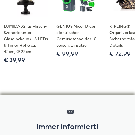
LUMIDA Xmas Hirsch-
GENIUS Nicer Dicer
KIPLING®
Szenerie unter
elektrischer
Organizertas
Glasglocke inkl. 8 LEDs
Gemüseschneider 10
Sicherheitsf
& Timer Höhe ca.
versch. Einsätze
Details
42cm, Ø 22cm
€ 99,99
€ 72,99
€ 39,99
Hilfeseiten,
Service
und
Immer informiert!
Unternehmensinformationen