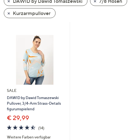
DAWID by Dawid Tomaszewski
7/8 Hosen
oder
wischen
Kurzarmpullover
Sie
auf
Touch-
Geräten
nach
links
bzw.
rechts,
um
diese
SALE
anzuzeigen.
DAWID by Dawid Tomaszewski
Pullover, 3/4-Arm Strass-Details
figurumspielend
€ 29,99
4.4
14
(14)
von
Bewertungen
Weitere Farben verfügbar
5