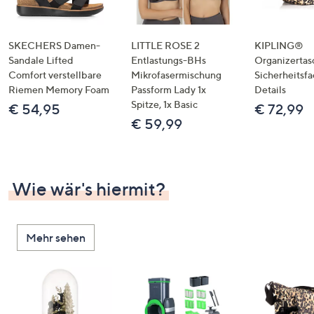
SKECHERS Damen-
LITTLE ROSE 2
KIPLING®
Sandale Lifted
Entlastungs-BHs
Organizertas
Comfort verstellbare
Mikrofasermischung
Sicherheitsf
Riemen Memory Foam
Passform Lady 1x
Details
Spitze, 1x Basic
€ 54,95
€ 72,99
€ 59,99
Wie wär's hiermit?
Mehr sehen