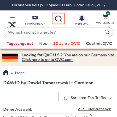
Du bist neu bei QVC? Spare 10 Euro! Code: HalloQVC
Zum
Hauptinhalt
springen
0
MENÜ
WARENKORB
TV-RÜCKBLICK
MEIN QVC
Wonach
suchst
Wenn
du
Tagesangebot
Neu
30 Jahre QVC
Cool mit QVC
Vorschläge
heute?
verfügbar
sind,
verwenden
Sie
Mode
die
DAWID by Dawid Tomaszewski - Cardigan
Pfeiltasten
nach
oben
Sortieren:
Top-Treffer
und
Deine Auswahl:
nach
Alle Filter aufheben
unten