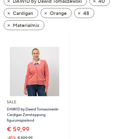
DAWID by Dawid Tomaszewski
40
oder
wischen
Cardigan
Orange
48
Sie
Materialmix
auf
Touch-
Geräten
nach
links
bzw.
rechts,
um
diese
anzuzeigen.
SALE
DAWID by Dawid Tomaszewski
Cardigan Ziersteppung
figurumspielend
€ 59,99
-45%
€ 109,99