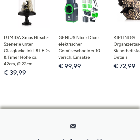
LUMIDA Xmas Hirsch-
GENIUS Nicer Dicer
KIPLING®
Szenerie unter
elektrischer
Organizertas
Glasglocke inkl. 8 LEDs
Gemüseschneider 10
Sicherheitsf
& Timer Höhe ca.
versch. Einsätze
Details
42cm, Ø 22cm
€ 99,99
€ 72,99
€ 39,99
Hilfeseiten,
Service
und