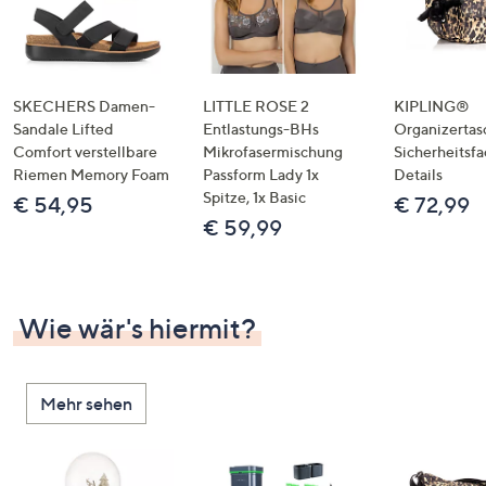
SKECHERS Damen-
LITTLE ROSE 2
KIPLING®
Sandale Lifted
Entlastungs-BHs
Organizertas
Comfort verstellbare
Mikrofasermischung
Sicherheitsf
Riemen Memory Foam
Passform Lady 1x
Details
Spitze, 1x Basic
€ 54,95
€ 72,99
€ 59,99
Wie wär's hiermit?
Mehr sehen