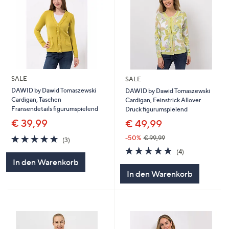
SALE
SALE
DAWID by Dawid Tomaszewski
DAWID by Dawid Tomaszewski
Cardigan, Taschen
Cardigan, Feinstrick Allover
Fransendetails figurumspielend
Druck figurumspielend
€ 39,99
€ 49,99
5.0
3
-50%
€ 99,99
(3)
von
Bewertungen
4.8
4
(4)
5
von
Bewertungen
In den Warenkorb
5
In den Warenkorb