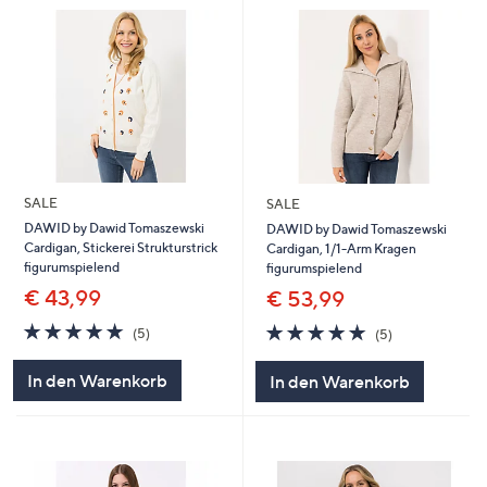
SALE
SALE
DAWID by Dawid Tomaszewski
DAWID by Dawid Tomaszewski
Cardigan, Stickerei Strukturstrick
Cardigan, 1/1-Arm Kragen
figurumspielend
figurumspielend
€ 43,99
€ 53,99
5.0
5
5.0
5
(5)
(5)
von
Bewertungen
von
Bewertungen
5
5
In den Warenkorb
In den Warenkorb