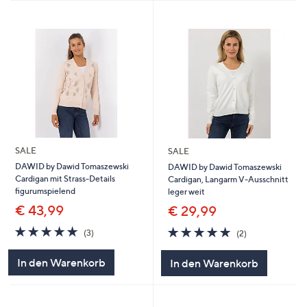
SALE
SALE
DAWID by Dawid Tomaszewski
DAWID by Dawid Tomaszewski
Cardigan mit Strass-Details
Cardigan, Langarm V-Ausschnitt
figurumspielend
leger weit
€ 43,99
€ 29,99
5.0
3
5.0
2
(3)
(2)
von
Bewertungen
von
Bewertungen
5
5
In den Warenkorb
In den Warenkorb