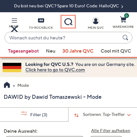
Du bist neu bei QVC? Spare 10 Euro! Code: HalloQVC
Zum
Hauptinhalt
springen
0
MENÜ
WARENKORB
TV-RÜCKBLICK
MEIN QVC
Wonach
suchst
Wenn
du
Tagesangebot
Neu
30 Jahre QVC
Cool mit QVC
Vorschläge
heute?
verfügbar
sind,
verwenden
Sie
Mode
die
DAWID by Dawid Tomaszewski - Mode
Pfeiltasten
nach
oben
Sortieren:
Top-Treffer
Filter
(3)
und
nach
Deine Auswahl:
Alle Filter aufheben
unten