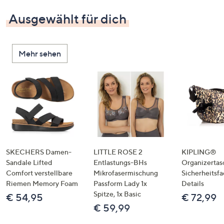
Ausgewählt für dich
Mehr sehen
SKECHERS Damen-
LITTLE ROSE 2
KIPLING®
Sandale Lifted
Entlastungs-BHs
Organizertas
Comfort verstellbare
Mikrofasermischung
Sicherheitsf
Riemen Memory Foam
Passform Lady 1x
Details
Spitze, 1x Basic
€ 54,95
€ 72,99
€ 59,99