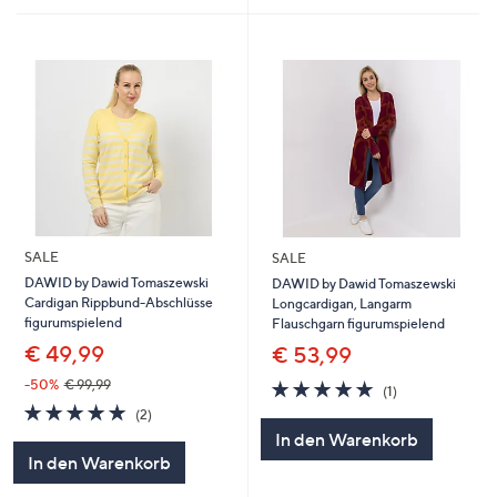
SALE
SALE
DAWID by Dawid Tomaszewski
DAWID by Dawid Tomaszewski
Cardigan Rippbund-Abschlüsse
Longcardigan, Langarm
figurumspielend
Flauschgarn figurumspielend
€ 49,99
€ 53,99
5.0
1
-50%
€ 99,99
(1)
von
Bewertungen
5.0
2
(2)
5
von
Bewertungen
In den Warenkorb
5
In den Warenkorb