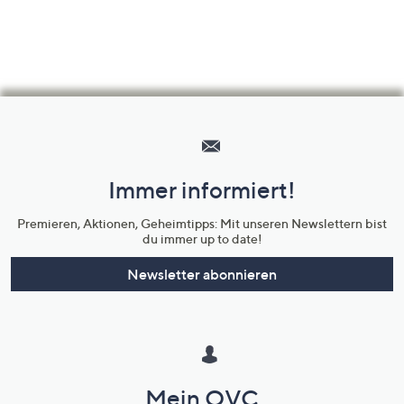
Hilfeseiten,
Service
und
Immer informiert!
Unternehmensinformationen
Premieren, Aktionen, Geheimtipps: Mit unseren Newslettern bist
du immer up to date!
Newsletter abonnieren
Mein QVC