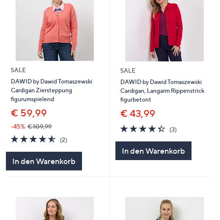
SALE
SALE
DAWID by Dawid Tomaszewski
DAWID by Dawid Tomaszewski
Cardigan Ziersteppung
Cardigan, Langarm Rippenstrick
figurumspielend
figurbetont
€ 59,99
€ 43,99
4.3
3
-45%
€ 109,99
(3)
von
Bewertungen
4.5
2
(2)
5
von
Bewertungen
In den Warenkorb
5
In den Warenkorb