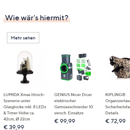
Wie wär's hiermit?
Mehr sehen
LUMIDA Xmas Hirsch-
GENIUS Nicer Dicer
KIPLING®
Szenerie unter
elektrischer
Organizertas
Glasglocke inkl. 8 LEDs
Gemüseschneider 10
Sicherheitsf
& Timer Höhe ca.
versch. Einsätze
Details
42cm, Ø 22cm
€ 99,99
€ 72,99
€ 39,99