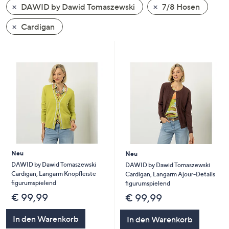
DAWID by Dawid Tomaszewski
7/8 Hosen
oder
wischen
Cardigan
Sie
auf
Touch-
Geräten
nach
links
bzw.
rechts,
um
diese
Neu
Neu
anzuzeigen.
DAWID by Dawid Tomaszewski
DAWID by Dawid Tomaszewski
Cardigan, Langarm Knopfleiste
Cardigan, Langarm Ajour-Details
figurumspielend
figurumspielend
€ 99,99
€ 99,99
In den Warenkorb
In den Warenkorb