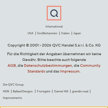
International
USA
Großbritannien
Italien
Japan
Copyright © 2001 - 2026 QVC Handel S.à r.l. & Co. KG
Für die Richtigkeit der Angaben übernehmen wir keine
Gewähr. Bitte beachte auch folgende
AGB
, die
Datenschutzbestimmungen
, die
Community
Standards
und das
Impressum
.
Die QVC Group
HSN
Ballard Designs
Frontgate
Garnet Hill
grandin road
Improvements