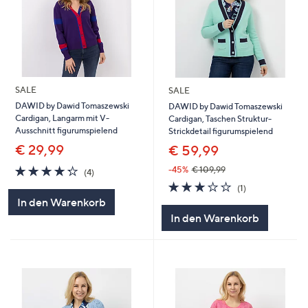
SALE
SALE
DAWID by Dawid Tomaszewski
DAWID by Dawid Tomaszewski
Cardigan, Langarm mit V-
Cardigan, Taschen Struktur-
Ausschnitt figurumspielend
Strickdetail figurumspielend
€ 29,99
€ 59,99
4.2
4
-45%
€ 109,99
(4)
von
Bewertungen
3.0
1
(1)
5
von
Bewertungen
In den Warenkorb
5
In den Warenkorb