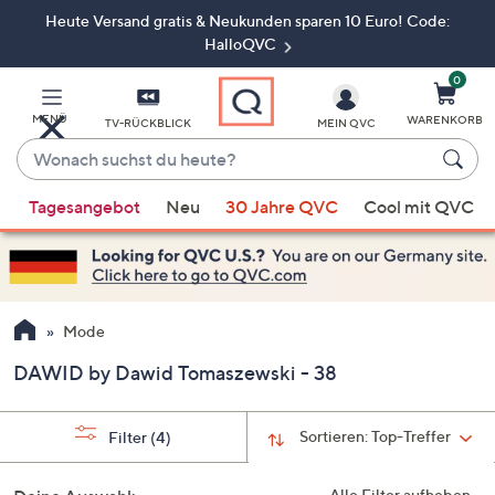
Heute Versand gratis & Neukunden sparen 10 Euro! Code:
Zum
Hauptinhalt
HalloQVC
springen
0
MENÜ
WARENKORB
TV-RÜCKBLICK
MEIN QVC
Wonach
suchst
Wenn
du
Tagesangebot
Neu
30 Jahre QVC
Cool mit QVC
Vorschläge
heute?
verfügbar
sind,
verwenden
Sie
Mode
die
DAWID by Dawid Tomaszewski - 38
Pfeiltasten
nach
oben
Sortieren:
Top-Treffer
Filter
(4)
und
nach
Alle Filter aufheben