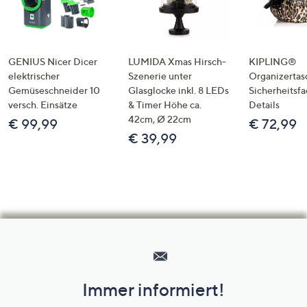
GENIUS Nicer Dicer
LUMIDA Xmas Hirsch-
KIPLING®
elektrischer
Szenerie unter
Organizertas
Gemüseschneider 10
Glasglocke inkl. 8 LEDs
Sicherheitsf
versch. Einsätze
& Timer Höhe ca.
Details
42cm, Ø 22cm
€ 99,99
€ 72,99
€ 39,99
Hilfeseiten,
Service
und
Immer informiert!
Unternehmensinformationen