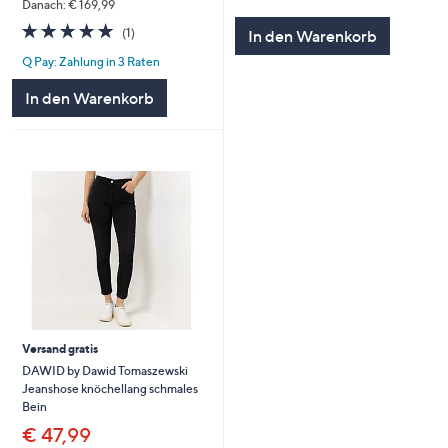
von
Bewertungen
Danach: € 169,99
5
5.0
1
(1)
In den Warenkorb
von
Bewertungen
Q Pay: Zahlung in 3 Raten
5
In den Warenkorb
Versand gratis
DAWID by Dawid Tomaszewski
Jeanshose knöchellang schmales
Bein
€ 47,99