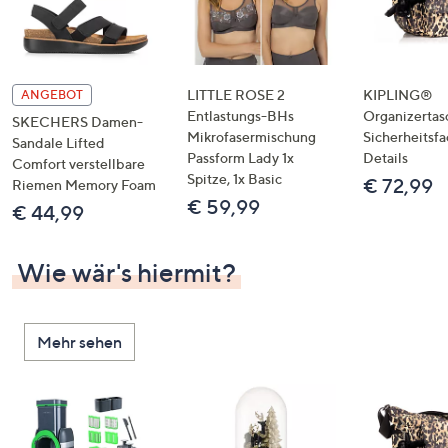
LITTLE ROSE 2
KIPLING®
ANGEBOT
Entlastungs-BHs
Organizertas
SKECHERS Damen-
Mikrofasermischung
Sicherheitsf
Sandale Lifted
Passform Lady 1x
Details
Comfort verstellbare
Spitze, 1x Basic
€ 72,99
Riemen Memory Foam
€ 59,99
€ 44,99
Wie wär's hiermit?
Mehr sehen