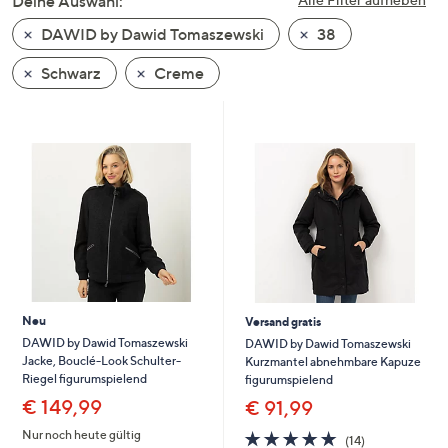
Deine Auswahl:
unten
DAWID by Dawid Tomaszewski
38
oder
wischen
Schwarz
Creme
Sie
auf
Touch-
Geräten
nach
links
bzw.
rechts,
um
diese
Neu
Versand gratis
anzuzeigen.
DAWID by Dawid Tomaszewski
DAWID by Dawid Tomaszewski
Jacke, Bouclé-Look Schulter-
Kurzmantel abnehmbare Kapuze
Riegel figurumspielend
figurumspielend
€ 149,99
€ 91,99
4.8
14
Nur noch heute gültig
(14)