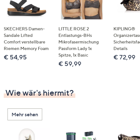
SKECHERS Damen-
LITTLE ROSE 2
KIPLING®
Sandale Lifted
Entlastungs-BHs
Organizertas
Comfort verstellbare
Mikrofasermischung
Sicherheitsf
Riemen Memory Foam
Passform Lady 1x
Details
Spitze, 1x Basic
€ 54,95
€ 72,99
€ 59,99
Wie wär's hiermit?
Mehr sehen