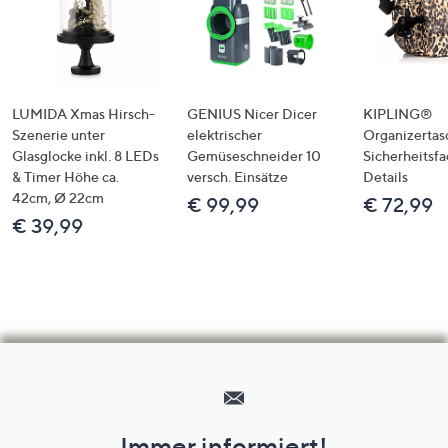
LUMIDA Xmas Hirsch-
GENIUS Nicer Dicer
KIPLING®
Szenerie unter
elektrischer
Organizertas
Glasglocke inkl. 8 LEDs
Gemüseschneider 10
Sicherheitsf
& Timer Höhe ca.
versch. Einsätze
Details
42cm, Ø 22cm
€ 99,99
€ 72,99
€ 39,99
Hilfeseiten,
Service
und
Immer informiert!