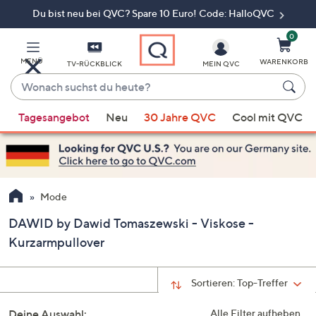
Du bist neu bei QVC? Spare 10 Euro! Code: HalloQVC
Zum
Hauptinhalt
springen
0
MENÜ
WARENKORB
TV-RÜCKBLICK
MEIN QVC
Wonach
suchst
Wenn
du
Tagesangebot
Neu
30 Jahre QVC
Cool mit QVC
Vorschläge
heute?
verfügbar
sind,
verwenden
Sie
Mode
die
DAWID by Dawid Tomaszewski - Viskose -
Pfeiltasten
Kurzarmpullover
nach
oben
und
Sortieren:
Top-Treffer
nach
unten
Deine Auswahl:
Alle Filter aufheben