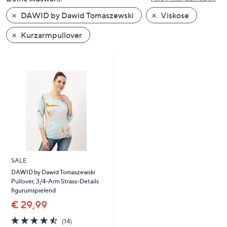
oder
DAWID by Dawid Tomaszewski
Viskose
wischen
Sie
Kurzarmpullover
auf
Touch-
Geräten
nach
links
bzw.
rechts,
um
diese
anzuzeigen.
SALE
DAWID by Dawid Tomaszewski
Pullover, 3/4-Arm Strass-Details
figurumspielend
€ 29,99
4.4
14
(14)