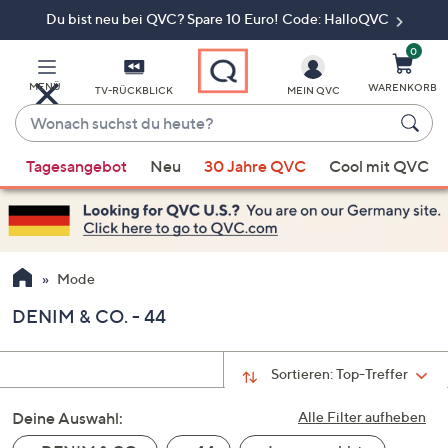
Du bist neu bei QVC? Spare 10 Euro! Code: HalloQVC
Zum
Hauptinhalt
springen
0
MENÜ
WARENKORB
TV-RÜCKBLICK
MEIN QVC
Wonach
suchst
Wenn
du
Tagesangebot
Neu
30 Jahre QVC
Cool mit QVC
Vorschläge
heute?
verfügbar
sind,
verwenden
Sie
Mode
die
DENIM & CO. - 44
Pfeiltasten
nach
oben
Sortieren:
Top-Treffer
und
Deine Auswahl:
nach
Alle Filter aufheben
unten