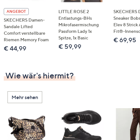
LITTLE ROSE 2
SKECHERS 
ANGEBOT
Entlastungs-BHs
Sneaker Bobs
SKECHERS Damen-
Mikrofasermischung
Elev 8 Strick
Sandale Lifted
Passform Lady 1x
Fit®-Innens
Comfort verstellbare
Spitze, 1x Basic
€ 69,95
Riemen Memory Foam
€ 59,99
€ 44,99
Wie wär's hiermit?
Mehr sehen