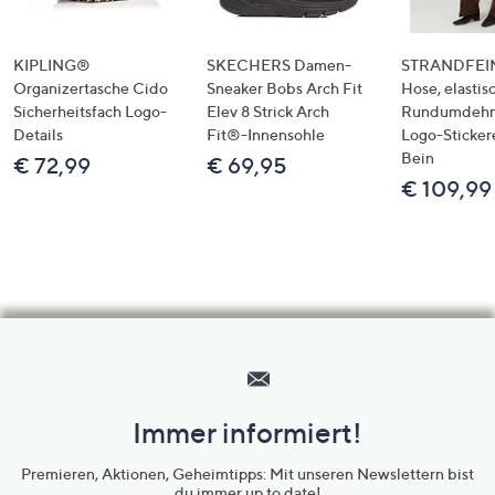
KIPLING®
SKECHERS Damen-
STRANDFEIN
Organizertasche Cido
Sneaker Bobs Arch Fit
Hose, elastis
Sicherheitsfach Logo-
Elev 8 Strick Arch
Rundumdeh
Details
Fit®-Innensohle
Logo-Sticker
Bein
€ 72,99
€ 69,95
€ 109,99
Hilfeseiten,
Service
und
Immer informiert!
Unternehmensinformationen
Premieren, Aktionen, Geheimtipps: Mit unseren Newslettern bist
du immer up to date!