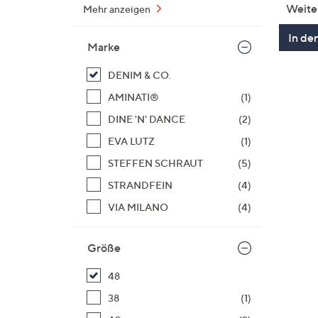
Weite
Mehr anzeigen
In de
Marke
DENIM & CO.
AMINATI®
(1)
DINE 'N' DANCE
(2)
EVA LUTZ
(1)
STEFFEN SCHRAUT
(5)
STRANDFEIN
(4)
VIA MILANO
(4)
Größe
48
38
(1)