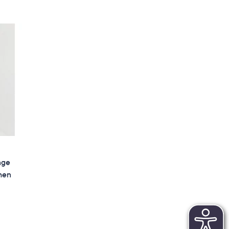
nge
chen