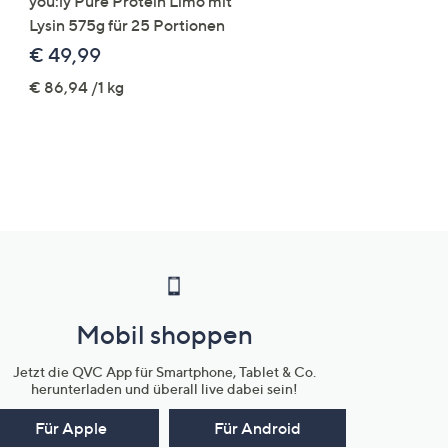
you:ly Pure Protein Limo mit
VIA MILANO Kurzmant
Lysin 575g für 25 Portionen
Veloursleder-Optik Län
85cm figurumspielend
€ 49,99
€ 109,99
€ 86,94 /1 kg
Mobil shoppen
Jetzt die QVC App für Smartphone, Tablet & Co.
herunterladen und überall live dabei sein!
Für Apple
Für Android