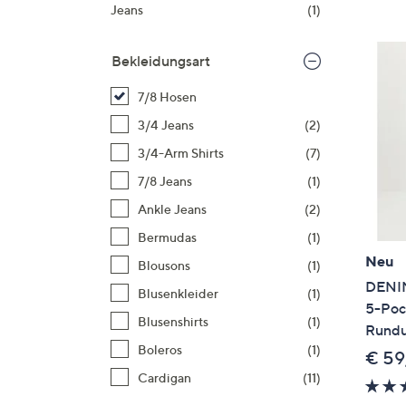
Si
Jeans
(1)
au
T
Bekleidungsart
G
n
7/8 Hosen
li
3/4 Jeans
(2)
b
3/4-Arm Shirts
(7)
re
7/8 Jeans
(1)
u
di
Ankle Jeans
(2)
an
Bermudas
(1)
Neu
Blousons
(1)
DENIM
Blusenkleider
(1)
5-Poc
Blusenshirts
(1)
Rundu
Boleros
(1)
€ 59
Cardigan
(11)