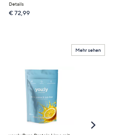
Details
leger weit
€ 72,99
€ 24,99
Mehr sehen
Scroll
Right