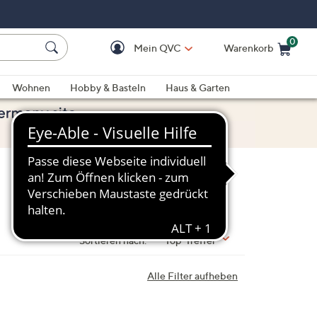
0
Mein QVC
Warenkorb
Einkaufswagen ist le
Wohnen
Hobby & Basteln
Haus & Garten
Sortieren nach:
Top-Treffer
Alle Filter aufheben