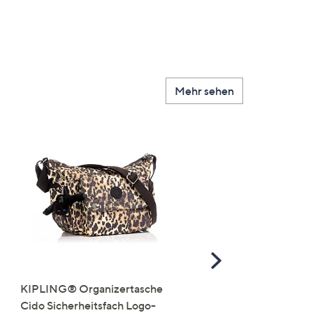
Mehr sehen
Scroll
Right
KIPLING® Organizertasche
JERYMOOD HOMEWEA
Cido Sicherheitsfach Logo-
Tops Mikrofaser Seitensc