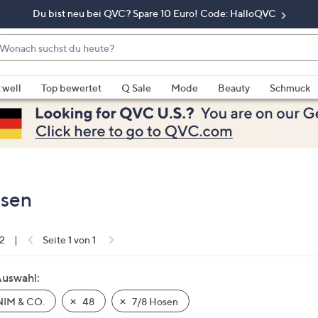
Du bist neu bei QVC? Spare 10 Euro! Code: HalloQVC
onach
chst
enn
u
rschläge
:well
Top bewertet
Q Sale
Mode
Beauty
Schmuck
eute?
rfügbar
nd,
erwenden
e
e
eiltasten
osen
ach
ben
nd
 2
|
Seite 1 von 1
ach
nten
Auswahl:
der
IM & CO.
48
7/8 Hosen
ischen