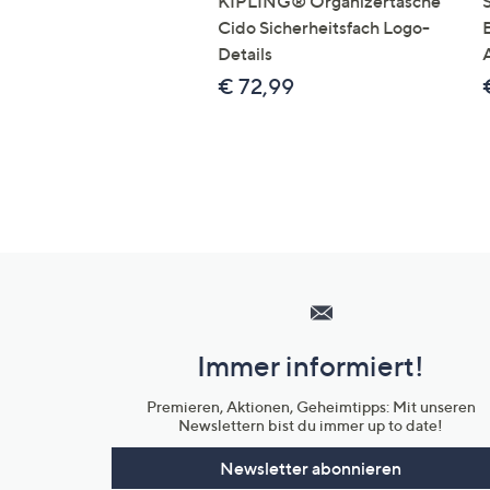
KIPLING® Organizertasche
Cido Sicherheitsfach Logo-
B
Details
€ 72,99
Hilfeseiten,
Service
und
Immer informiert!
Unternehmensinformationen
Premieren, Aktionen, Geheimtipps: Mit unseren
Newslettern bist du immer up to date!
Newsletter abonnieren