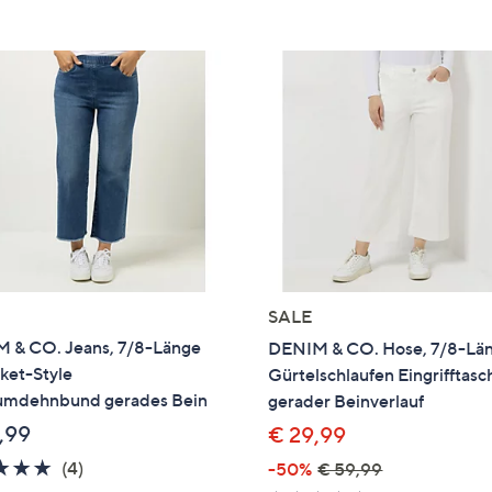
e
f
ouch-
eräten
ach
nks
zw.
chts,
m
ese
zuzeigen.
SALE
 & CO. Jeans, 7/8-Länge
DENIM & CO. Hose, 7/8-Lä
ket-Style
Gürtelschlaufen Eingrifftas
mdehnbund gerades Bein
gerader Beinverlauf
,99
€ 29,99
4.8
4
(4)
-50%
€ 59,99