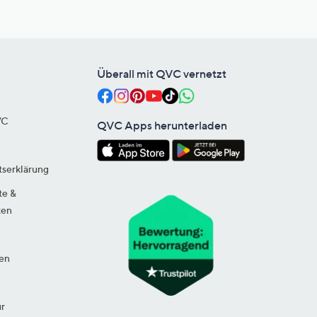
Überall mit QVC vernetzt
VC
QVC Apps herunterladen
tserklärung
te &
ten
en
ur