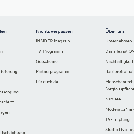
fen
Nichts verpassen
Über uns
INSIDER Magazin
Unternehmen
en
TV-Programm
Das alles ist Q
Gutscheine
Nachhaltigkeit
Lieferung
Partnerprogramm
Barrierefreihei
Für euch da
Menschenrech
Sorgfaltspflich
ntsorgung
Karriere
enschutz
Moderator*inn
ragen
TV-Empfang
Studio Live To
itschlichtung