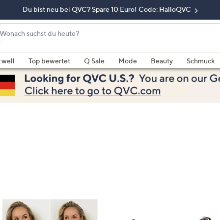
Du bist neu bei QVC? Spare 10 Euro! Code: HalloQVC
onach
chst
enn
u
rschläge
:well
Top bewertet
Q Sale
Mode
Beauty
Schmuck
eute?
rfügbar
nd,
erwenden
e
e
eiltasten
ach
ben
nd
ach
nten
der
ischen