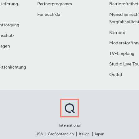
Lieferung
Partnerprogramm
Barrierefreihei
Für euch da
Menschenrech
Sorgfaltspflich
ntsorgung
Karriere
enschutz
Moderator*inn
ragen
TV-Empfang
Studio Live To
itschlichtung
Outlet
International
USA
Großbritannien
Italien
Japan