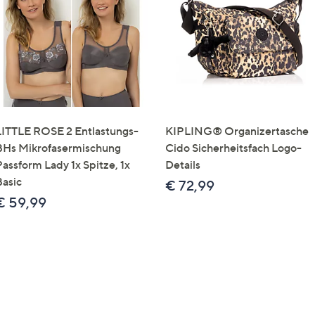
e
f
ouch-
eräten
ach
nks
zw.
chts,
LITTLE ROSE 2 Entlastungs-
KIPLING® Organizertasche
m
BHs Mikrofasermischung
Cido Sicherheitsfach Logo-
ese
Passform Lady 1x Spitze, 1x
Details
zuzeigen.
Basic
€ 72,99
€ 59,99