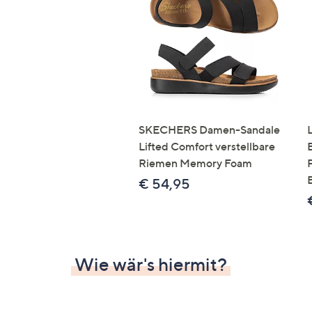
Si
au
T
G
n
li
b
re
SKECHERS Damen-Sandale
u
Lifted Comfort verstellbare
di
Riemen Memory Foam
an
€ 54,95
Wie wär's hiermit?