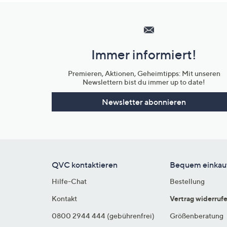
Hilfeseiten,
Service
und
Immer informiert!
Unternehmensinformationen
Premieren, Aktionen, Geheimtipps: Mit unseren
Newslettern bist du immer up to date!
Newsletter abonnieren
QVC kontaktieren
Bequem einkau
Hilfe-Chat
Bestellung
Kontakt
Vertrag widerruf
0800 2944 444 (gebührenfrei)
Größenberatung