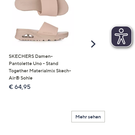
Scroll
Right
SKECHERS Damen-
JERYMOOD HOMEWEA
Pantolette Uno - Stand
Tops Mikrofaser Seitensc
Together Materialmix Skech-
leger weit
Air® Sohle
€ 24,99
€ 64,95
Mehr sehen