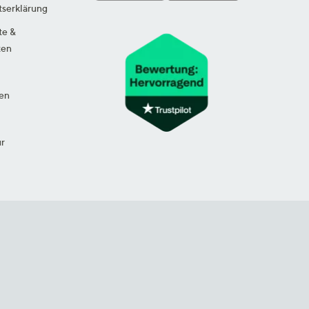
tserklärung
te &
ten
en
ur