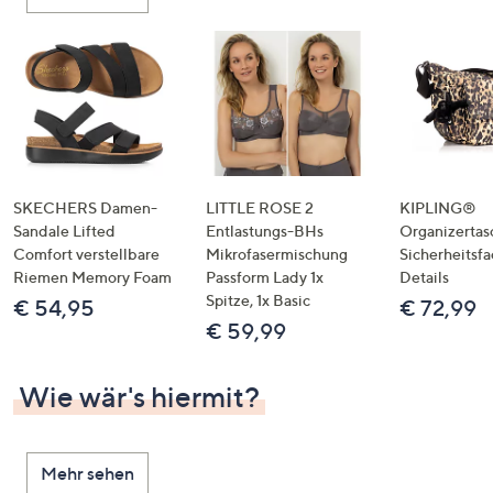
oder
wischen
Sie
auf
Touch-
Geräten
nach
links
SKECHERS Damen-
LITTLE ROSE 2
KIPLING®
bzw.
Sandale Lifted
Entlastungs-BHs
Organizertas
Comfort verstellbare
Mikrofasermischung
Sicherheitsf
rechts,
Riemen Memory Foam
Passform Lady 1x
Details
um
Spitze, 1x Basic
€ 54,95
€ 72,99
diese
€ 59,99
anzuzeigen.
Wie wär's hiermit?
Mehr sehen