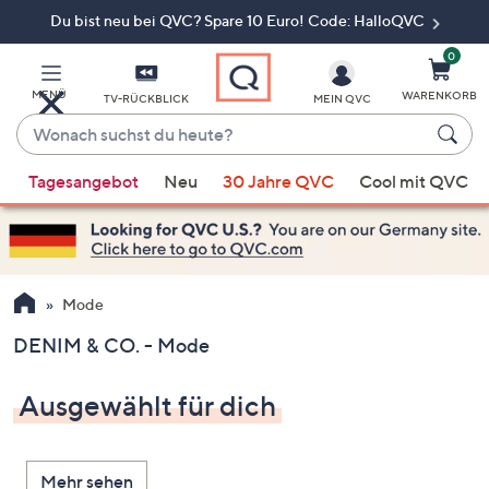
Du bist neu bei QVC? Spare 10 Euro! Code: HalloQVC
Zum
Hauptinhalt
springen
0
MENÜ
WARENKORB
TV-RÜCKBLICK
MEIN QVC
Wonach
suchst
Wenn
du
Tagesangebot
Neu
30 Jahre QVC
Cool mit QVC
Vorschläge
heute?
verfügbar
sind,
verwenden
Sie
Mode
die
DENIM & CO. - Mode
Pfeiltasten
nach
Ausgewählt für dich
oben
und
nach
Mehr sehen
unten