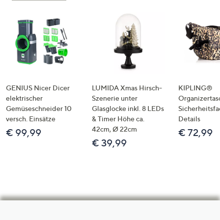
GENIUS Nicer Dicer
LUMIDA Xmas Hirsch-
KIPLING®
elektrischer
Szenerie unter
Organizertas
Gemüseschneider 10
Glasglocke inkl. 8 LEDs
Sicherheitsf
versch. Einsätze
& Timer Höhe ca.
Details
42cm, Ø 22cm
€ 99,99
€ 72,99
€ 39,99
Hilfeseiten,