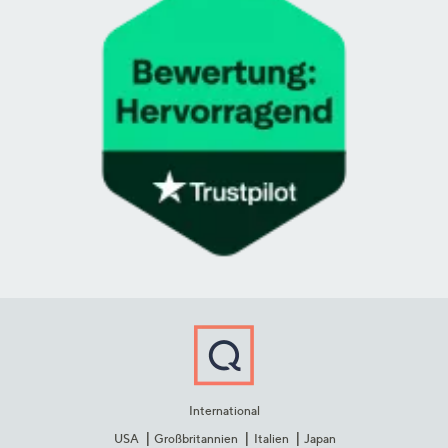
International
USA
Großbritannien
Italien
Japan