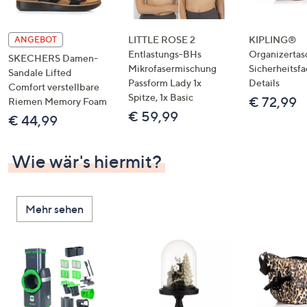
LITTLE ROSE 2
KIPLING®
ANGEBOT
Entlastungs-BHs
Organizertas
SKECHERS Damen-
Mikrofasermischung
Sicherheitsf
Sandale Lifted
Passform Lady 1x
Details
Comfort verstellbare
Spitze, 1x Basic
€ 72,99
Riemen Memory Foam
€ 59,99
€ 44,99
Wie wär's hiermit?
Mehr sehen