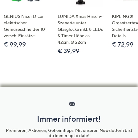
GENIUS Nicer Dicer
LUMIDA Xmas Hirsch-
KIPLING®
elektrischer
Szenerie unter
Organizertas
Gemüseschneider 10
Glasglocke inkl. 8 LEDs
Sicherheitsf
versch. Einsätze
& Timer Höhe ca.
Details
42cm, Ø 22cm
€ 99,99
€ 72,99
€ 39,99
Hilfeseiten,
Service
und
Immer informiert!
Unternehmensinformationen
Premieren, Aktionen, Geheimtipps: Mit unseren Newslettern bist
du immer up to date!