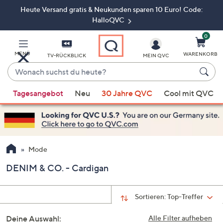
Heute Versand gratis & Neukunden sparen 10 Euro! Code:
Zum
Hauptinhalt
HalloQVC
springen
0
MENÜ
WARENKORB
TV-RÜCKBLICK
MEIN QVC
Wonach
suchst
Wenn
du
Tagesangebot
Neu
30 Jahre QVC
Cool mit QVC
Vorschläge
heute?
verfügbar
sind,
verwenden
Sie
Mode
die
DENIM & CO. - Cardigan
Pfeiltasten
nach
oben
Sortieren:
Top-Treffer
und
Deine Auswahl:
nach
Alle Filter aufheben