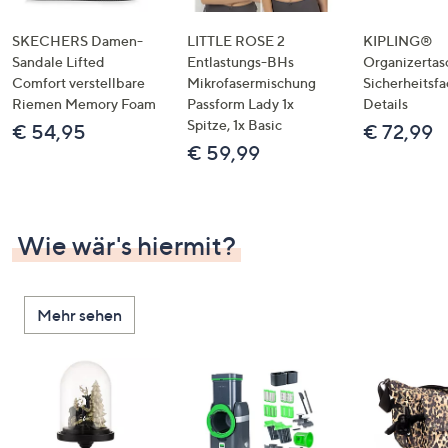
SKECHERS Damen-
LITTLE ROSE 2
KIPLING®
Sandale Lifted
Entlastungs-BHs
Organizertas
Comfort verstellbare
Mikrofasermischung
Sicherheitsf
Riemen Memory Foam
Passform Lady 1x
Details
Spitze, 1x Basic
€ 54,95
€ 72,99
€ 59,99
Wie wär's hiermit?
Mehr sehen