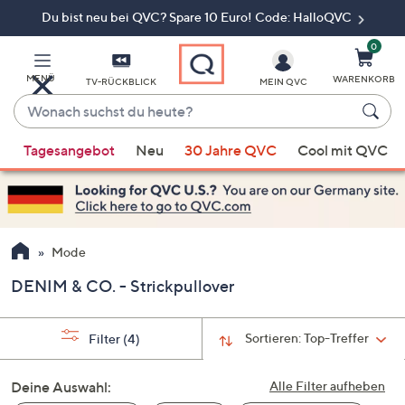
Du bist neu bei QVC? Spare 10 Euro! Code: HalloQVC
Zum
Hauptinhalt
springen
0
MENÜ
WARENKORB
TV-RÜCKBLICK
MEIN QVC
Wonach
suchst
Wenn
du
Tagesangebot
Neu
30 Jahre QVC
Cool mit QVC
Vorschläge
heute?
verfügbar
sind,
verwenden
Sie
Mode
die
DENIM & CO. - Strickpullover
Pfeiltasten
nach
oben
Sortieren:
Top-Treffer
Filter
(4)
und
nach
Deine Auswahl:
Alle Filter aufheben
unten