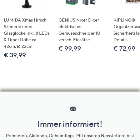
LUMIDA Xmas Hirsch-
GENIUS Nicer Dicer
KIPLING®
Szenerie unter
elektrischer
Organizertas
Glasglocke inkl. 8 LEDs
Gemüseschneider 10
Sicherheitsf
& Timer Höhe ca.
versch. Einsätze
Details
42cm, Ø 22cm
€ 99,99
€ 72,99
€ 39,99
Hilfeseiten,
Service
und
Immer informiert!
Unternehmensinformationen
Premieren, Aktionen, Geheimtipps: Mit unseren Newslettern bist