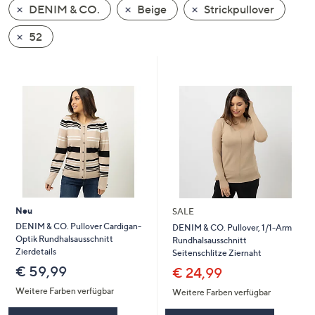
DENIM & CO.
Beige
Strickpullover
oder
wischen
52
Sie
auf
Touch-
Geräten
nach
links
bzw.
rechts,
um
diese
Neu
SALE
anzuzeigen.
DENIM & CO. Pullover Cardigan-
DENIM & CO. Pullover, 1/1-Arm
Optik Rundhalsausschnitt
Rundhalsausschnitt
Zierdetails
Seitenschlitze Ziernaht
€ 59,99
€ 24,99
Weitere Farben verfügbar
Weitere Farben verfügbar