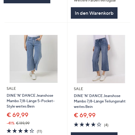
Weitere Farben verfügbar
5
In den Warenkorb
SALE
SALE
DINE 'N' DANCE Jeanshose
DINE 'N' DANCE Jeanshose
Mambo 7/8-Länge 5-Pocket-
Mambo 7/8-Länge Teilungsnaht
Style weites Bein
weites Bein
€ 69,99
€ 69,99
4.2
4
-41%
€ 119,99
(4)
von
Bewertungen
4.3
11
(11)
5
von
Bewertungen