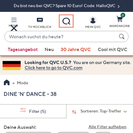
Du bist neu bei QVC? Spare 10 Euro! Code: HalloQVC
Zum
Hauptinhalt
springen
0
MENÜ
WARENKORB
TV-RÜCKBLICK
MEIN QVC
Wonach
suchst
Wenn
du
Tagesangebot
Neu
30 Jahre QVC
Cool mit QVC
Vorschläge
heute?
verfügbar
sind,
verwenden
Sie
Mode
die
DINE 'N' DANCE - 38
Pfeiltasten
nach
oben
Sortieren:
Top-Treffer
Filter
(5)
und
nach
Deine Auswahl:
Alle Filter aufheben
unten