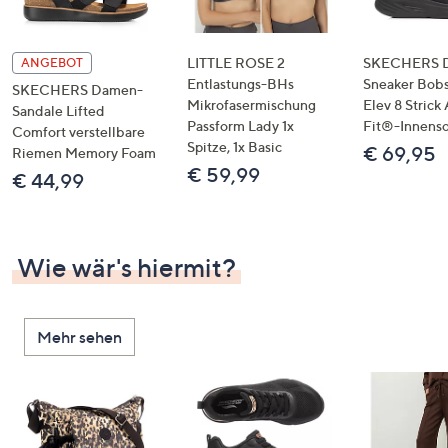
LITTLE ROSE 2
SKECHERS 
ANGEBOT
Entlastungs-BHs
Sneaker Bobs
SKECHERS Damen-
Mikrofasermischung
Elev 8 Strick
Sandale Lifted
Passform Lady 1x
Fit®-Innens
Comfort verstellbare
Spitze, 1x Basic
€ 69,95
Riemen Memory Foam
€ 59,99
€ 44,99
Wie wär's hiermit?
Mehr sehen