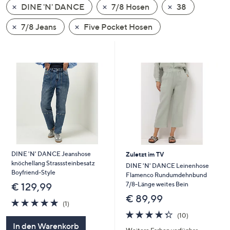
DINE 'N' DANCE
7/8 Hosen
38
oder
wischen
7/8 Jeans
Five Pocket Hosen
Sie
auf
Touch-
Geräten
nach
links
bzw.
rechts,
um
diese
DINE 'N' DANCE Jeanshose
Zuletzt im TV
anzuzeigen.
knöchellang Strasssteinbesatz
DINE 'N' DANCE Leinenhose
Boyfriend-Style
Flamenco Rundumdehnbund
7/8-Länge weites Bein
€ 129,99
€ 89,99
5.0
1
(1)
von
Bewertungen
4.3
10
(10)
5
von
Bewertungen
In den Warenkorb