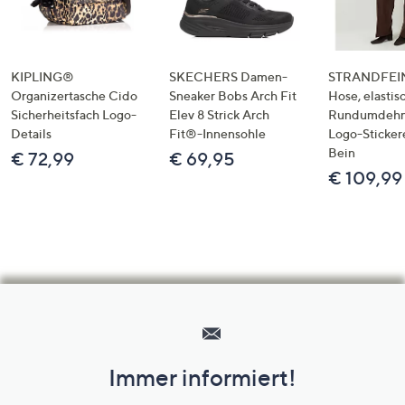
KIPLING®
SKECHERS Damen-
STRANDFEIN
Organizertasche Cido
Sneaker Bobs Arch Fit
Hose, elastis
Sicherheitsfach Logo-
Elev 8 Strick Arch
Rundumdeh
Details
Fit®-Innensohle
Logo-Sticker
Bein
€ 72,99
€ 69,95
€ 109,99
Hilfeseiten,
Service
und
Immer informiert!
Unternehmensinformationen