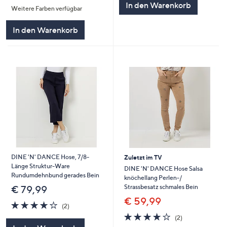
In den Warenkorb
Weitere Farben verfügbar
5
In den Warenkorb
DINE 'N' DANCE Hose, 7/8-
Zuletzt im TV
Länge Struktur-Ware
DINE 'N' DANCE Hose Salsa
Rundumdehnbund gerades Bein
knöchellang Perlen-/
Strassbesatz schmales Bein
€ 79,99
€ 59,99
4.0
2
(2)
von
Bewertungen
4.0
2
(2)
5
von
Bewertungen