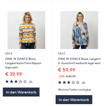
SALE
SALE
DINE 'N' DANCE Bluse,
DINE 'N' DANCE Bluse, Langarm
Langarm kurze Form Kapuze
V-Ausschnitt bedruckt leger weit
leger weit
€ 59,99
€ 39,99
-33%
€ 89,99
3.2
4
3.0
4
(4)
(4)
von
Bewertungen
von
Bewertungen
5
Weitere Farben verfügbar
5
In den Warenkorb
In den Warenkorb