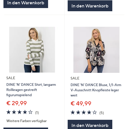
In den Warenkorb
In den Warenkorb
SALE
SALE
DINE 'N' DANCE Shirt, langarm
DINE 'N' DANCE Bluse, 1/1-Arm
Rollkragen gestreift
V-Ausschnitt Knopfleiste leger
figurumspielend
weit
€ 29,99
€ 49,99
4.0
1
4.0
5
(1)
(5)
von
Bewertungen
von
Bewertungen
Weitere Farben verfügbar
5
5
In den Warenkorb