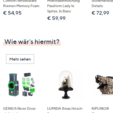
Comfort verstellbare
Mikrofasermischung
Sicherheitsf
Riemen Memory Foam
Passform Lady 1x
Details
Spitze, 1x Basic
€ 54,95
€ 72,99
€ 59,99
Wie wär's hiermit?
Mehr sehen
GENIUS Nicer Dicer
LUMIDA Xmas Hirsch-
KIPLING®