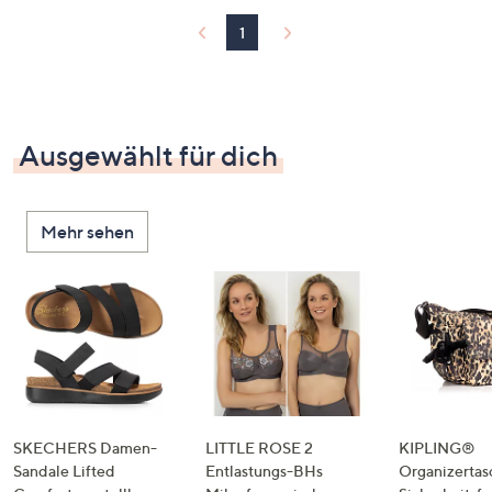
1
Ausgewählt für dich
Mehr sehen
SKECHERS Damen-
LITTLE ROSE 2
KIPLING®
Sandale Lifted
Entlastungs-BHs
Organizertas