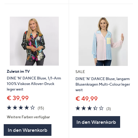
Zuletzt im TV
SALE
DINE 'N' DANCE Bluse, 1/1-Arm
DINE 'N' DANCE Bluse, langarm
100% Viskose Allover-Druck
Blusenkragen Multi-Colour leger
leger weit
weit
€ 39,99
€ 49,99
3.6
15
3.3
3
(15)
(3)
von
Bewertungen
von
Bewertungen
Weitere Farben verfügbar
5
5
In den Warenkorb
In den Warenkorb