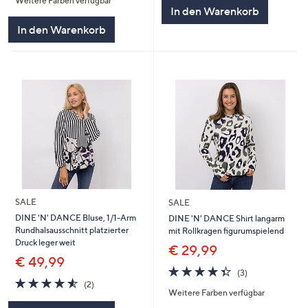
Weitere Farben verfügbar
5
5
In den Warenkorb
In den Warenkorb
SALE
SALE
DINE 'N' DANCE Bluse, 1/1-Arm
DINE 'N' DANCE Shirt langarm
Rundhalsausschnitt platzierter
mit Rollkragen figurumspielend
Druck leger weit
€ 29,99
€ 49,99
4.3
3
(3)
4.5
2
von
Bewertungen
(2)
Weitere Farben verfügbar
von
Bewertungen
5
5