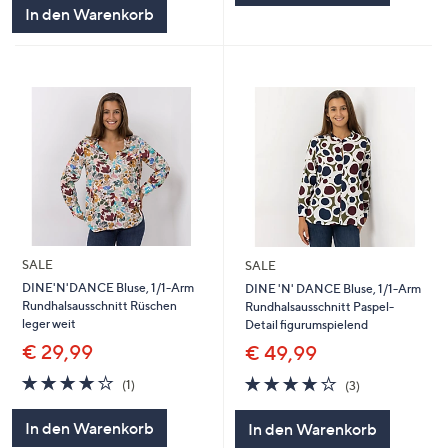
In den Warenkorb
SALE
SALE
DINE'N'DANCE Bluse, 1/1-Arm
DINE 'N' DANCE Bluse, 1/1-Arm
Rundhalsausschnitt Rüschen
Rundhalsausschnitt Paspel-
leger weit
Detail figurumspielend
€ 29,99
€ 49,99
4.0
1
3.7
3
(1)
(3)
von
Bewertungen
von
Bewertungen
5
5
In den Warenkorb
In den Warenkorb