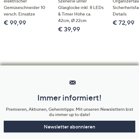
elektrischer
Szenerie unter
Organizertas
Gemüseschneider 10
Glasglocke inkl. 8 LEDs
Sicherheitsf
versch. Einsätze
& Timer Höhe ca.
Details
42cm, Ø 22cm
€ 99,99
€ 72,99
€ 39,99
Hilfeseiten,
Service
und
Immer informiert!
Unternehmensinformationen
Premieren, Aktionen, Geheimtipps: Mit unseren Newslettern bist
du immer up to date!
Newsletter abonnieren