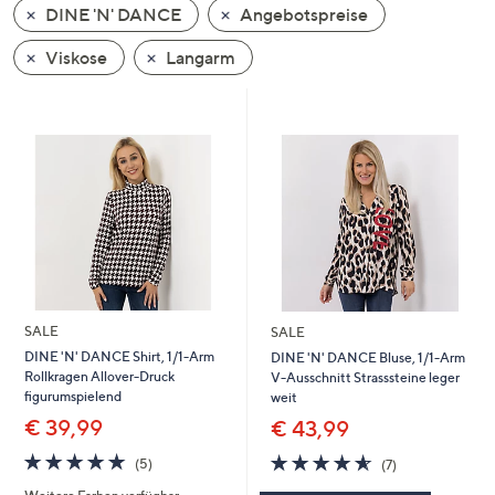
DINE 'N' DANCE
Angebotspreise
oder
wischen
Viskose
Langarm
Sie
auf
Touch-
Geräten
nach
links
bzw.
rechts,
um
diese
SALE
SALE
anzuzeigen.
DINE 'N' DANCE Shirt, 1/1-Arm
DINE 'N' DANCE Bluse, 1/1-Arm
Rollkragen Allover-Druck
V-Ausschnitt Strasssteine leger
figurumspielend
weit
€ 39,99
€ 43,99
4.8
5
4.6
7
(5)
(7)
von
Bewertungen
von
Bewertungen