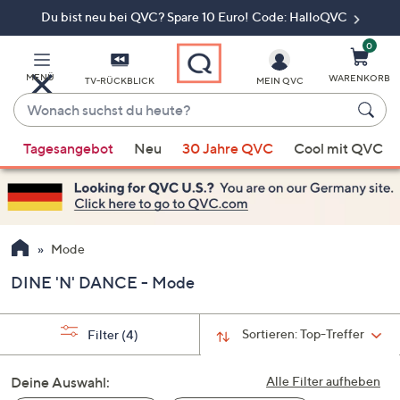
Du bist neu bei QVC? Spare 10 Euro! Code: HalloQVC
Zum
Hauptinhalt
springen
0
MENÜ
WARENKORB
TV-RÜCKBLICK
MEIN QVC
Wonach
suchst
Wenn
du
Tagesangebot
Neu
30 Jahre QVC
Cool mit QVC
Vorschläge
heute?
verfügbar
sind,
verwenden
Sie
Mode
die
DINE 'N' DANCE - Mode
Pfeiltasten
nach
oben
Sortieren:
Top-Treffer
Filter
(4)
und
nach
Deine Auswahl:
Alle Filter aufheben
unten