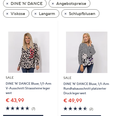
DINE 'N' DANCE
Angebotspreise
oder
wischen
Viskose
Langarm
Schlupfblusen
Sie
auf
Touch-
Geräten
nach
links
bzw.
rechts,
um
diese
SALE
SALE
anzuzeigen.
DINE 'N' DANCE Bluse, 1/1-Arm
DINE 'N' DANCE Bluse, 1/1-Arm
V-Ausschnitt Strasssteine leger
Rundhalsausschnitt platzierter
weit
Druck leger weit
€ 43,99
€ 49,99
4.6
7
4.5
2
(7)
(2)
von
Bewertungen
von
Bewertungen