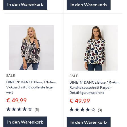
5
5
In den Warenkorb
In den Warenkorb
SALE
SALE
DINE 'N' DANCE Bluse, 1/1-Arm
DINE 'N' DANCE Bluse, 1/1-Arm
V-Ausschnitt Knopfleiste leger
Rundhalsausschnitt Paspel-
weit
Detail figurumspielend
€ 49,99
€ 49,99
4.0
5
3.7
3
(5)
(3)
von
Bewertungen
von
Bewertungen
5
5
In den Warenkorb
In den Warenkorb