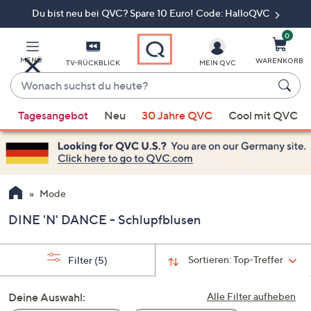
Du bist neu bei QVC? Spare 10 Euro! Code: HalloQVC
Zum
Hauptinhalt
springen
0
MENÜ
WARENKORB
TV-RÜCKBLICK
MEIN QVC
Wonach
suchst
Wenn
du
Tagesangebot
Neu
30 Jahre QVC
Cool mit QVC
Vorschläge
heute?
verfügbar
sind,
verwenden
Sie
Mode
die
DINE 'N' DANCE - Schlupfblusen
Pfeiltasten
nach
oben
Sortieren:
Top-Treffer
Filter
(5)
und
nach
Deine Auswahl:
Alle Filter aufheben
unten