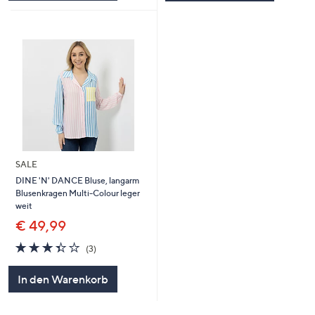
SALE
DINE 'N' DANCE Bluse, langarm
Blusenkragen Multi-Colour leger
weit
€ 49,99
3.3
3
(3)
von
Bewertungen
5
In den Warenkorb