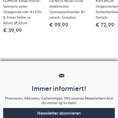
LUMIDA Xmas Hirsch-
GENIUS Nicer Dicer
KIPLING®
Szenerie unter
elektrischer
Organizertas
Glasglocke inkl. 8 LEDs
Gemüseschneider 10
Sicherheitsf
& Timer Höhe ca.
versch. Einsätze
Details
42cm, Ø 22cm
€ 99,99
€ 72,99
€ 39,99
Hilfeseiten,
Service
und
Immer informiert!
Unternehmensinformationen
Premieren, Aktionen, Geheimtipps: Mit unseren Newslettern bist
du immer up to date!
Newsletter abonnieren