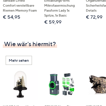
Sandale Lifted
Entlastungs-BHs
Organizertas
Comfort verstellbare
Mikrofasermischung
Sicherheitsf
Riemen Memory Foam
Passform Lady 1x
Details
Spitze, 1x Basic
€ 54,95
€ 72,99
€ 59,99
Wie wär's hiermit?
Mehr sehen