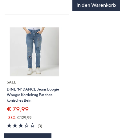
In den Warenkorb
SALE
DINE 'N' DANCE Jeans Boogie
Woogie Kordelzug Patches
konisches Bein
€ 79,99
-38%
€ 129,99
3.0
3
(3)
von
Bewertungen
5