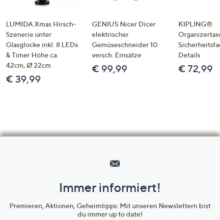
LUMIDA Xmas Hirsch-
GENIUS Nicer Dicer
KIPLING®
Szenerie unter
elektrischer
Organizertas
Glasglocke inkl. 8 LEDs
Gemüseschneider 10
Sicherheitsf
& Timer Höhe ca.
versch. Einsätze
Details
42cm, Ø 22cm
€ 99,99
€ 72,99
€ 39,99
Hilfeseiten,
Service
und
Immer informiert!
Unternehmensinformationen
Premieren, Aktionen, Geheimtipps: Mit unseren Newslettern bist
du immer up to date!