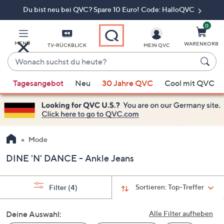
Du bist neu bei QVC? Spare 10 Euro! Code: HalloQVC
Zum
Hauptinhalt
springen
0
MENÜ
WARENKORB
TV-RÜCKBLICK
MEIN QVC
Wonach
suchst
Wenn
du
Tagesangebot
Neu
30 Jahre QVC
Cool mit QVC
Vorschläge
heute?
verfügbar
sind,
verwenden
Sie
Mode
die
DINE 'N' DANCE - Ankle Jeans
Pfeiltasten
nach
oben
Sortieren:
Top-Treffer
Filter
(4)
und
nach
Deine Auswahl:
Alle Filter aufheben
unten