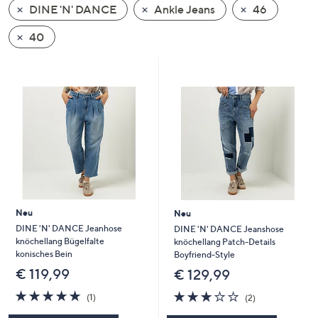
DINE 'N' DANCE
Ankle Jeans
46
oder
wischen
40
Sie
auf
Touch-
Geräten
nach
links
bzw.
rechts,
um
diese
Neu
Neu
anzuzeigen.
DINE 'N' DANCE Jeanhose
DINE 'N' DANCE Jeanshose
knöchellang Bügelfalte
knöchellang Patch-Details
konisches Bein
Boyfriend-Style
€ 119,99
€ 129,99
5.0
1
3.0
2
(1)
(2)
von
Bewertungen
von
Bewertungen