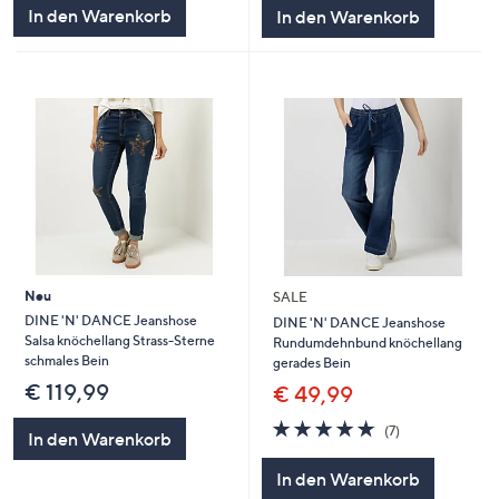
5
5
In den Warenkorb
In den Warenkorb
Neu
SALE
DINE 'N' DANCE Jeanshose
DINE 'N' DANCE Jeanshose
Salsa knöchellang Strass-Sterne
Rundumdehnbund knöchellang
schmales Bein
gerades Bein
€ 119,99
€ 49,99
5.0
7
(7)
In den Warenkorb
von
Bewertungen
5
In den Warenkorb