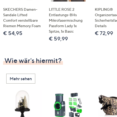
SKECHERS Damen-
LITTLE ROSE 2
KIPLING®
Sandale Lifted
Entlastungs-BHs
Organizertas
Comfort verstellbare
Mikrofasermischung
Sicherheitsf
Riemen Memory Foam
Passform Lady 1x
Details
Spitze, 1x Basic
€ 54,95
€ 72,99
€ 59,99
Wie wär's hiermit?
Mehr sehen