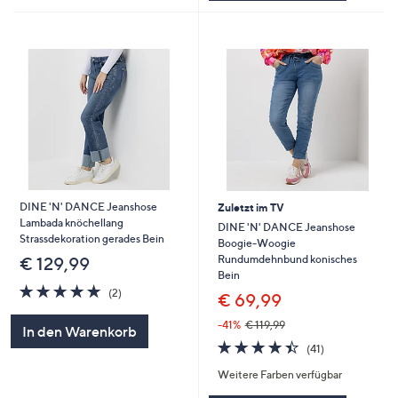
DINE 'N' DANCE Jeanshose
Zuletzt im TV
Lambada knöchellang
DINE 'N' DANCE Jeanshose
Strassdekoration gerades Bein
Boogie-Woogie
Rundumdehnbund konisches
€ 129,99
Bein
5.0
2
(2)
€ 69,99
von
Bewertungen
5
-41%
€ 119,99
In den Warenkorb
4.4
41
(41)
von
Bewertungen
Weitere Farben verfügbar
5