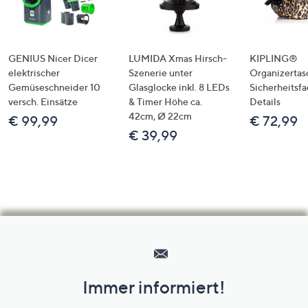
GENIUS Nicer Dicer
LUMIDA Xmas Hirsch-
KIPLING®
elektrischer
Szenerie unter
Organizertas
Gemüseschneider 10
Glasglocke inkl. 8 LEDs
Sicherheitsf
versch. Einsätze
& Timer Höhe ca.
Details
42cm, Ø 22cm
€ 99,99
€ 72,99
€ 39,99
Hilfeseiten,
Service
und
Immer informiert!
Unternehmensinformationen