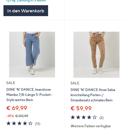
Q Pay: Zahlung in 3 Raten
5
In den Warenkorb
SALE
SALE
DINE 'N' DANCE Jeanshose
DINE 'N' DANCE Hose Salsa
Mambo 7/8-Länge 5-Pocket-
knöchellang Perlen-/
Style weites Bein
Strassbesatz schmales Bein
€ 69,99
€ 59,99
4.0
2
-41%
€ 119,99
(2)
von
Bewertungen
4.3
11
(11)
Weitere Farben verfügbar
5
von
Bewertungen