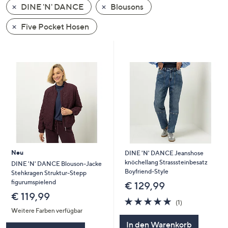
DINE 'N' DANCE
Blousons
oder
wischen
Five Pocket Hosen
Sie
auf
Touch-
Geräten
nach
links
bzw.
rechts,
um
diese
Neu
DINE 'N' DANCE Jeanshose
anzuzeigen.
knöchellang Strasssteinbesatz
DINE 'N' DANCE Blouson-Jacke
Boyfriend-Style
Stehkragen Struktur-Stepp
figurumspielend
€ 129,99
€ 119,99
5.0
1
(1)
von
Bewertungen
Weitere Farben verfügbar
5
In den Warenkorb