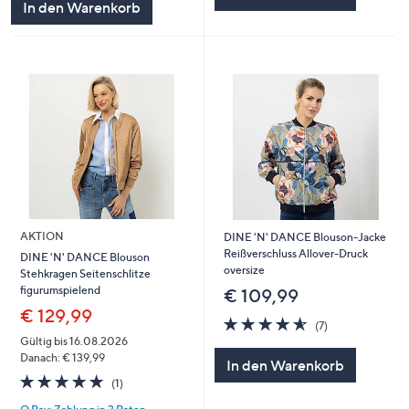
In den Warenkorb
AKTION
DINE 'N' DANCE Blouson-Jacke
Reißverschluss Allover-Druck
DINE 'N' DANCE Blouson
oversize
Stehkragen Seitenschlitze
figurumspielend
€ 109,99
€ 129,99
4.6
7
(7)
von
Bewertungen
Gültig bis 16.08.2026
5
Danach: € 139,99
In den Warenkorb
5.0
1
(1)
von
Bewertungen