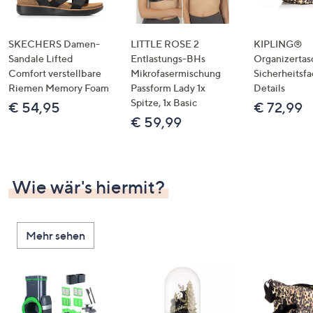
SKECHERS Damen-
LITTLE ROSE 2
KIPLING®
Sandale Lifted
Entlastungs-BHs
Organizertas
Comfort verstellbare
Mikrofasermischung
Sicherheitsf
Riemen Memory Foam
Passform Lady 1x
Details
Spitze, 1x Basic
€ 54,95
€ 72,99
€ 59,99
Wie wär's hiermit?
Mehr sehen