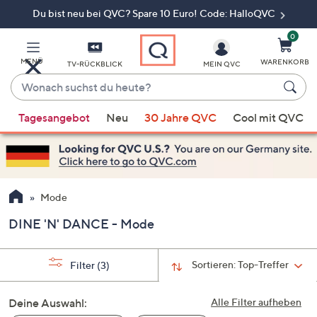
Du bist neu bei QVC? Spare 10 Euro! Code: HalloQVC
Zum
Hauptinhalt
springen
0
MENÜ
WARENKORB
TV-RÜCKBLICK
MEIN QVC
Wonach
suchst
Wenn
du
Tagesangebot
Neu
30 Jahre QVC
Cool mit QVC
Vorschläge
heute?
verfügbar
sind,
verwenden
Sie
Mode
die
DINE 'N' DANCE - Mode
Pfeiltasten
nach
oben
Sortieren:
Top-Treffer
Filter
(3)
und
nach
Deine Auswahl:
Alle Filter aufheben
unten