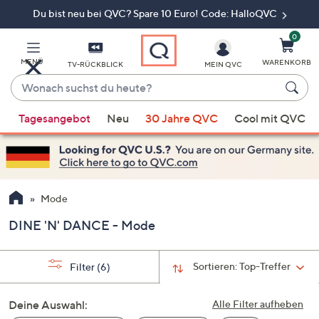
Du bist neu bei QVC? Spare 10 Euro! Code: HalloQVC
Zum
Hauptinhalt
springen
0
MENÜ
WARENKORB
TV-RÜCKBLICK
MEIN QVC
Wonach
suchst
Wenn
du
Tagesangebot
Neu
30 Jahre QVC
Cool mit QVC
Vorschläge
heute?
verfügbar
sind,
verwenden
Sie
Mode
die
DINE 'N' DANCE - Mode
Pfeiltasten
nach
oben
Sortieren:
Top-Treffer
Filter
(6)
und
nach
Deine Auswahl:
Alle Filter aufheben
unten