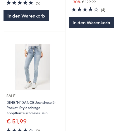
4.6
5
-30%
€ 129,99
(5)
von
Bewertungen
4.0
4
(4)
5
von
Bewertungen
In den Warenkorb
5
In den Warenkorb
SALE
DINE 'N' DANCE Jeanshose 5-
Pocket-Style schräge
Knopfleiste schmales Bein
€ 51,99
3.7
3
(3)