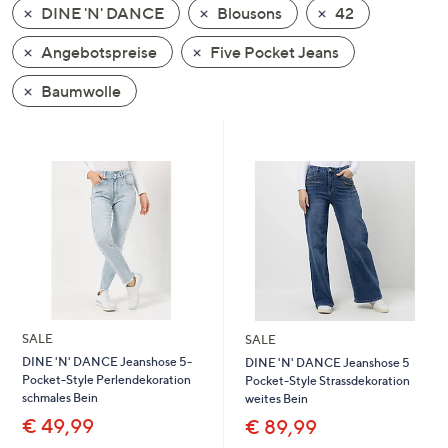
DINE 'N' DANCE
Blousons
42
oder
wischen
Angebotspreise
Five Pocket Jeans
Sie
auf
Baumwolle
Touch-
Geräten
nach
links
bzw.
rechts,
um
diese
anzuzeigen.
SALE
SALE
DINE 'N' DANCE Jeanshose 5-
DINE 'N' DANCE Jeanshose 5
Pocket-Style Perlendekoration
Pocket-Style Strassdekoration
schmales Bein
weites Bein
€ 49,99
€ 89,99