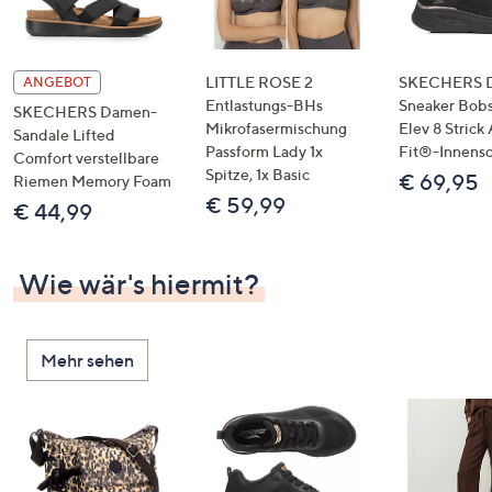
LITTLE ROSE 2
SKECHERS 
ANGEBOT
Entlastungs-BHs
Sneaker Bobs
SKECHERS Damen-
Mikrofasermischung
Elev 8 Strick
Sandale Lifted
Passform Lady 1x
Fit®-Innens
Comfort verstellbare
Spitze, 1x Basic
€ 69,95
Riemen Memory Foam
€ 59,99
€ 44,99
Wie wär's hiermit?
Mehr sehen