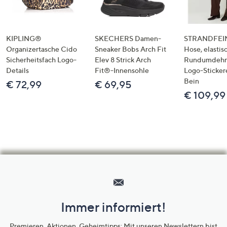
KIPLING®
SKECHERS Damen-
STRANDFEIN
Organizertasche Cido
Sneaker Bobs Arch Fit
Hose, elastis
Sicherheitsfach Logo-
Elev 8 Strick Arch
Rundumdeh
Details
Fit®-Innensohle
Logo-Sticker
Bein
€ 72,99
€ 69,95
€ 109,99
Hilfeseiten,
Service
und
Immer informiert!
Unternehmensinformationen
Premieren, Aktionen, Geheimtipps: Mit unseren Newslettern bist