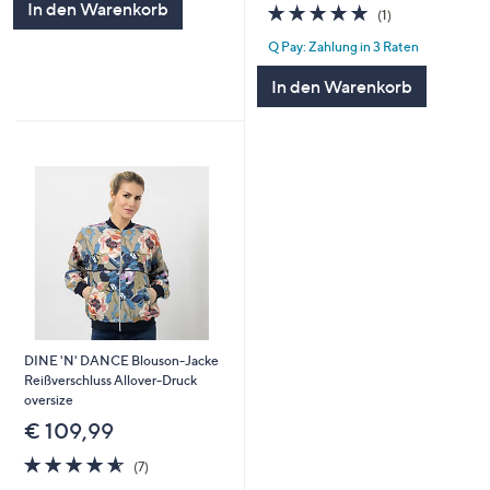
In den Warenkorb
5.0
1
(1)
von
Bewertungen
Q Pay: Zahlung in 3 Raten
5
In den Warenkorb
DINE 'N' DANCE Blouson-Jacke
Reißverschluss Allover-Druck
oversize
€ 109,99
4.6
7
(7)
von
Bewertungen