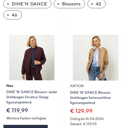
DINE 'N' DANCE
Blousons
42
oder
wischen
46
Sie
auf
Touch-
Geräten
nach
links
bzw.
rechts,
um
diese
Neu
AKTION
anzuzeigen.
DINE 'N' DANCE Blouson-Jacke
DINE 'N' DANCE Blouson
Stehkragen Struktur-Stepp
Stehkragen Seitenschlitze
figurumspielend
figurumspielend
€ 119,99
€ 129,99
Weitere Farben verfügbar
Gültig bis 16.08.2026
Danach: € 139,99