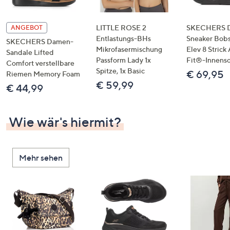
LITTLE ROSE 2
SKECHERS 
ANGEBOT
Entlastungs-BHs
Sneaker Bobs
SKECHERS Damen-
Mikrofasermischung
Elev 8 Strick
Sandale Lifted
Passform Lady 1x
Fit®-Innens
Comfort verstellbare
Spitze, 1x Basic
€ 69,95
Riemen Memory Foam
€ 59,99
€ 44,99
Wie wär's hiermit?
Mehr sehen