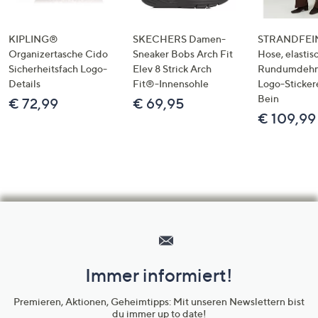
KIPLING®
SKECHERS Damen-
STRANDFEIN
Organizertasche Cido
Sneaker Bobs Arch Fit
Hose, elastis
Sicherheitsfach Logo-
Elev 8 Strick Arch
Rundumdeh
Details
Fit®-Innensohle
Logo-Sticker
Bein
€ 72,99
€ 69,95
€ 109,99
Hilfeseiten,
Service
und
Immer informiert!
Unternehmensinformationen
Premieren, Aktionen, Geheimtipps: Mit unseren Newslettern bist
du immer up to date!