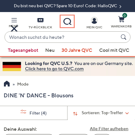
Du bist neu bei QVC? Spare 10 Euro! Code: HalloQVC
Zum
Hauptinhalt
springen
0
MENÜ
WARENKORB
TV-RÜCKBLICK
MEIN QVC
Wonach
suchst
Wenn
du
Tagesangebot
Neu
30 Jahre QVC
Cool mit QVC
Vorschläge
heute?
verfügbar
sind,
verwenden
Sie
Mode
die
DINE 'N' DANCE - Blousons
Pfeiltasten
nach
oben
Sortieren:
Top-Treffer
Filter
(4)
und
nach
Deine Auswahl:
Alle Filter aufheben
unten