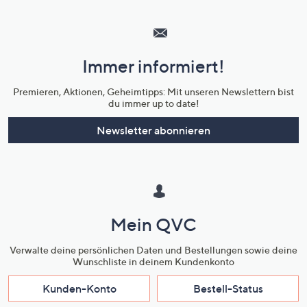
Hilfeseiten,
Service
und
Immer informiert!
Unternehmensinformationen
Premieren, Aktionen, Geheimtipps: Mit unseren Newslettern bist
du immer up to date!
Newsletter abonnieren
Mein QVC
Verwalte deine persönlichen Daten und Bestellungen sowie deine
Wunschliste in deinem Kundenkonto
Kunden-Konto
Bestell-Status