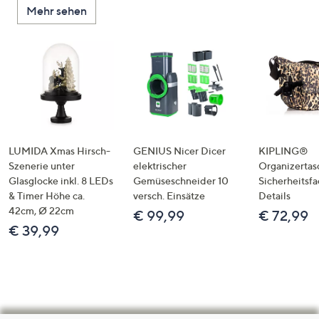
Mehr sehen
LUMIDA Xmas Hirsch-
GENIUS Nicer Dicer
KIPLING®
Szenerie unter
elektrischer
Organizertas
Glasglocke inkl. 8 LEDs
Gemüseschneider 10
Sicherheitsf
& Timer Höhe ca.
versch. Einsätze
Details
42cm, Ø 22cm
€ 99,99
€ 72,99
€ 39,99