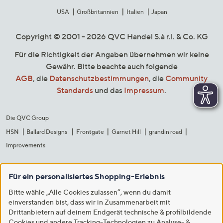
USA
Großbritannien
Italien
Japan
Copyright © 2001 - 2026 QVC Handel S.à r.l. & Co. KG
Für die Richtigkeit der Angaben übernehmen wir keine
Gewähr. Bitte beachte auch folgende
AGB
, die
Datenschutzbestimmungen
, die
Community
Standards
und das
Impressum
.
Die QVC Group
HSN
Ballard Designs
Frontgate
Garnet Hill
grandin road
Improvements
Für ein personalisiertes Shopping-Erlebnis
Bitte wähle „Alle Cookies zulassen“, wenn du damit
einverstanden bist, dass wir in Zusammenarbeit mit
Drittanbietern auf deinem Endgerät technische & profilbildende
Cookies und andere Tracking-Technologien zu Analyse- &