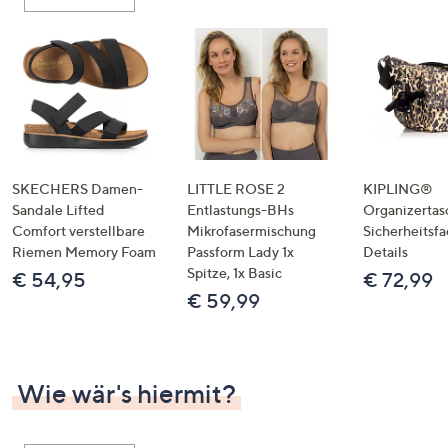
oder
wischen
Sie
auf
Touch-
Geräten
nach
links
SKECHERS Damen-
LITTLE ROSE 2
KIPLING®
bzw.
Sandale Lifted
Entlastungs-BHs
Organizertas
Comfort verstellbare
Mikrofasermischung
Sicherheitsf
rechts,
Riemen Memory Foam
Passform Lady 1x
Details
um
Spitze, 1x Basic
€ 54,95
€ 72,99
diese
€ 59,99
anzuzeigen.
Wie wär's hiermit?