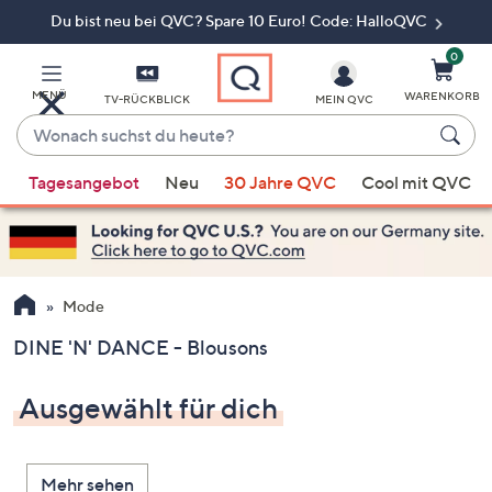
Du bist neu bei QVC? Spare 10 Euro! Code: HalloQVC
Zum
Hauptinhalt
springen
0
MENÜ
WARENKORB
TV-RÜCKBLICK
MEIN QVC
Wonach
suchst
Wenn
du
Tagesangebot
Neu
30 Jahre QVC
Cool mit QVC
Vorschläge
heute?
verfügbar
sind,
verwenden
Sie
Mode
die
DINE 'N' DANCE - Blousons
Pfeiltasten
nach
Ausgewählt für dich
oben
und
nach
Mehr sehen
unten