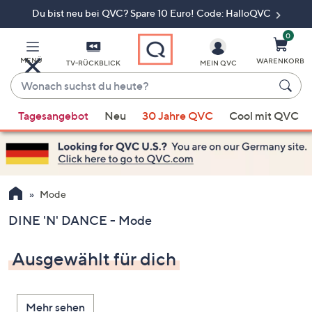
Du bist neu bei QVC? Spare 10 Euro! Code: HalloQVC
Zum
Hauptinhalt
springen
0
MENÜ
WARENKORB
TV-RÜCKBLICK
MEIN QVC
Wonach
suchst
Wenn
du
Tagesangebot
Neu
30 Jahre QVC
Cool mit QVC
Vorschläge
heute?
verfügbar
sind,
verwenden
Sie
Mode
die
DINE 'N' DANCE - Mode
Pfeiltasten
nach
Ausgewählt für dich
oben
und
nach
Mehr sehen
unten