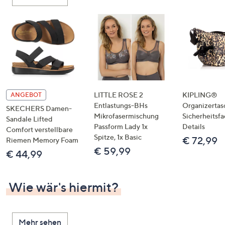
oder
wischen
Sie
auf
Touch-
Geräten
nach
links
LITTLE ROSE 2
KIPLING®
ANGEBOT
bzw.
Entlastungs-BHs
Organizertas
SKECHERS Damen-
Mikrofasermischung
Sicherheitsf
rechts,
Sandale Lifted
Passform Lady 1x
Details
um
Comfort verstellbare
Spitze, 1x Basic
€ 72,99
Riemen Memory Foam
diese
€ 59,99
€ 44,99
anzuzeigen.
Wie wär's hiermit?
Mehr sehen