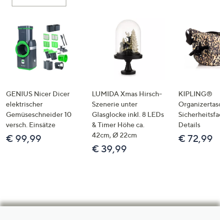
GENIUS Nicer Dicer
LUMIDA Xmas Hirsch-
KIPLING®
elektrischer
Szenerie unter
Organizertas
Gemüseschneider 10
Glasglocke inkl. 8 LEDs
Sicherheitsf
versch. Einsätze
& Timer Höhe ca.
Details
42cm, Ø 22cm
€ 99,99
€ 72,99
€ 39,99
Hilfeseiten,