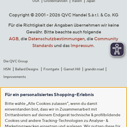
USA
Großbritannien
Italien
Japan
Copyright © 2001 - 2026 QVC Handel S.à r.l. & Co. KG
Für die Richtigkeit der Angaben übernehmen wir keine
Gewähr. Bitte beachte auch folgende
AGB
, die
Datenschutzbestimmungen
, die
Community
Standards
und das
Impressum
.
Die QVC Group
HSN
Ballard Designs
Frontgate
Garnet Hill
grandin road
Improvements
Für ein personalisiertes Shopping-Erlebnis
Bitte wähle „Alle Cookies zulassen“, wenn du damit
einverstanden bist, dass wir in Zusammenarbeit mit
Drittanbietern auf deinem Endgerät technische & profilbildende
Cookies und andere Tracking-Technologien zu Analyse- &
Marketingzwecken einsetzen und auslesen. Wir nutzen diese für