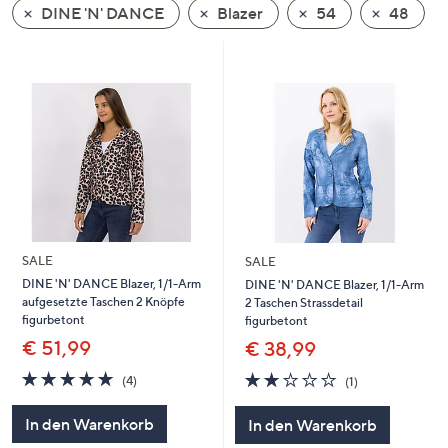
DINE 'N' DANCE
Blazer
54
48
oder
wischen
Sie
auf
Touch-
Geräten
nach
links
bzw.
rechts,
um
SALE
SALE
diese
DINE 'N' DANCE Blazer, 1/1-Arm
DINE 'N' DANCE Blazer, 1/1-Arm
aufgesetzte Taschen 2 Knöpfe
2 Taschen Strassdetail
anzuzeigen.
figurbetont
figurbetont
€ 51,99
€ 38,99
4.8
4
2.0
1
(4)
(1)
von
Bewertungen
von
Bewertungen
5
5
In den Warenkorb
In den Warenkorb