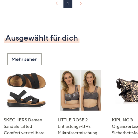
1
Ausgewählt für dich
Mehr sehen
SKECHERS Damen-
LITTLE ROSE 2
KIPLING®
Sandale Lifted
Entlastungs-BHs
Organizertas
Comfort verstellbare
Mikrofasermischung
Sicherheitsf