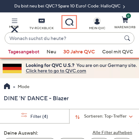
Du bist neu bei QVC? Spare 10 Euro! Code: HalloQVC
Zum
Hauptinhalt
springen
0
MENÜ
WARENKORB
TV-RÜCKBLICK
MEIN QVC
Wonach
suchst
Wenn
du
Tagesangebot
Neu
30 Jahre QVC
Cool mit QVC
Vorschläge
heute?
verfügbar
sind,
verwenden
Sie
Mode
die
DINE 'N' DANCE - Blazer
Pfeiltasten
nach
oben
Sortieren:
Top-Treffer
Filter
(4)
und
nach
Deine Auswahl:
Alle Filter aufheben
unten