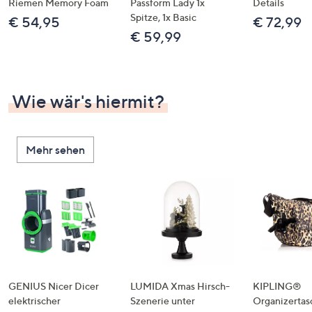
Riemen Memory Foam
Passform Lady 1x
Details
Spitze, 1x Basic
€ 54,95
€ 72,99
€ 59,99
Wie wär's hiermit?
Mehr sehen
GENIUS Nicer Dicer
LUMIDA Xmas Hirsch-
KIPLING®
elektrischer
Szenerie unter
Organizertas