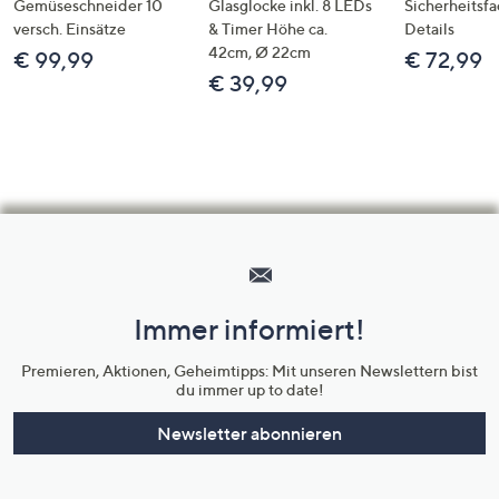
Gemüseschneider 10
Glasglocke inkl. 8 LEDs
Sicherheitsf
versch. Einsätze
& Timer Höhe ca.
Details
42cm, Ø 22cm
€ 99,99
€ 72,99
€ 39,99
Hilfeseiten,
Service
und
Immer informiert!
Unternehmensinformationen
Premieren, Aktionen, Geheimtipps: Mit unseren Newslettern bist
du immer up to date!
Newsletter abonnieren