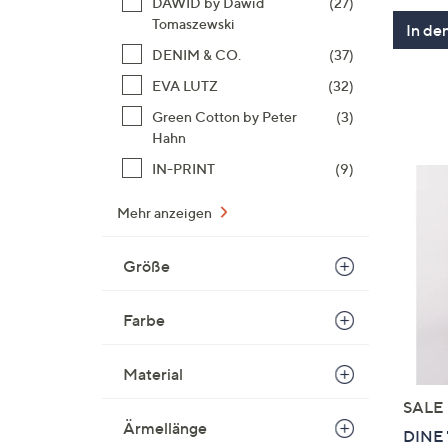
DAWID by Dawid
(27)
Tomaszewski
In de
DENIM & CO.
(37)
EVA LUTZ
(32)
Green Cotton by Peter
(3)
Hahn
IN-PRINT
(9)
Mehr anzeigen
Größe
Farbe
Material
SALE
Ärmellänge
DINE 