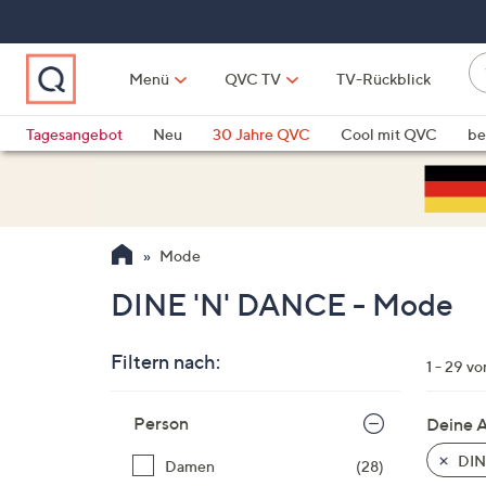
Zum
Hauptinhalt
springen
W
Menü
QVC TV
TV-Rückblick
su
W
d
Vo
Tagesangebot
Neu
30 Jahre QVC
Cool mit QVC
be
h
ve
QLINARISCH
Technik
si
v
Si
Mode
di
Pf
DINE 'N' DANCE - Mode
n
o
Filtern nach:
u
1 - 29 v
n
Zur
u
Person
Deine 
Produktliste
o
springen
DIN
Damen
(28)
w