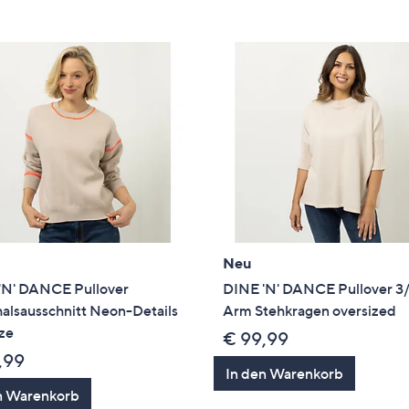
e
f
ouch-
eräten
ach
nks
zw.
chts,
m
ese
zuzeigen.
Neu
'N' DANCE Pullover
DINE 'N' DANCE Pullover 3
alsausschnitt Neon-Details
Arm Stehkragen oversized
ze
€ 99,99
,99
In den Warenkorb
n Warenkorb