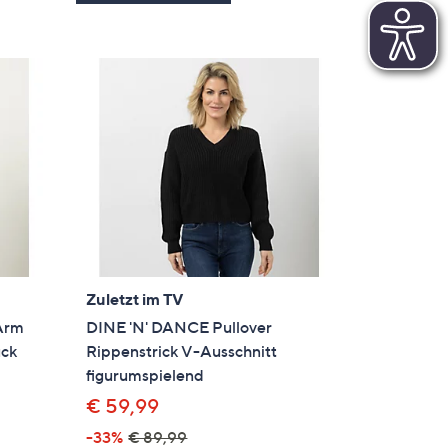
Zuletzt im TV
 Arm
DINE 'N' DANCE Pullover
uck
Rippenstrick V-Ausschnitt
figurumspielend
€ 59,99
-33%
€ 89,99