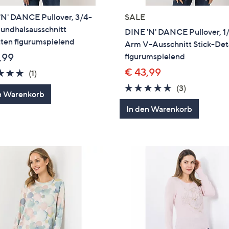
'N' DANCE Pullover, 3/4-
SALE
undhalsausschnitt
DINE 'N' DANCE Pullover, 1/
tten figurumspielend
Arm V-Ausschnitt Stick-Deta
,99
figurumspielend
€ 43,99
5.0
1
(1)
von
Bewertungen
5.0
3
(3)
n Warenkorb
5
von
Bewertung
In den Warenkorb
5