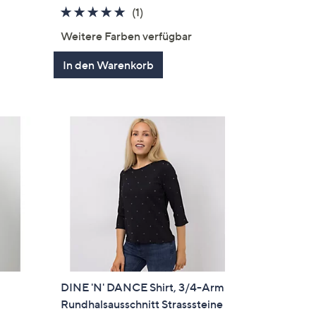
5.0
1
(1)
von
Bewertungen
Weitere Farben verfügbar
5
In den Warenkorb
DINE 'N' DANCE Shirt, 3/4-Arm
Rundhalsausschnitt Strasssteine