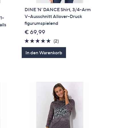
DINE 'N' DANCE Shirt, 3/4-Arm
V-Ausschnitt Allover-Druck
1-
figurumspielend
ils
€ 69,99
5.0
2
(2)
von
Bewertungen
In den Warenkorb
5
en