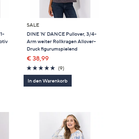
SALE
1-
DINE 'N' DANCE Pullover, 3/4-
otiv
Arm weiter Rollkragen Allover-
Druck figurumspielend
€ 38,99
4.9
9
(9)
en
von
Bewertungen
In den Warenkorb
5