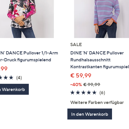
SALE
'N' DANCE Pullover 1/1-Arm
DINE 'N' DANCE Pullover
er-Druck figurumspielend
Rundhalsausschnitt
Kontrastkanten figurumspie
,99
€ 59,99
4.8
4
(4)
von
Bewertungen
-40%
€ 99,99
n Warenkorb
5
4.7
6
(6)
von
Bewertung
Weitere Farben verfügbar
5
In den Warenkorb