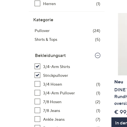
Si
Herren
(1)
au
T
Kategorie
G
n
Pullover
(24)
li
Shirts & Tops
(5)
b
re
Bekleidungsart
u
di
3/4-Arm Shirts
an
Strickpullover
Neu
3/4 Hosen
(1)
DINE 
3/4-Arm Pullover
(1)
Rundh
7/8 Hosen
(2)
oversi
7/8 Jeans
(1)
€ 99
Ankle Jeans
(7)
In de