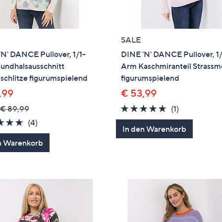
SALE
N' DANCE Pullover, 1/1-
DINE 'N' DANCE Pullover, 1/
undhalsausschnitt
Arm Kaschmiranteil Strassm
schlitze figurumspielend
figurumspielend
,99
€ 53,99
5.0
1
€ 89,99
(1)
von
Bewertung
5.0
4
(4)
In den Warenkorb
5
von
Bewertungen
n Warenkorb
5