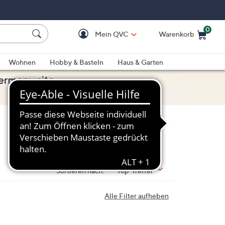
0
Mein QVC
Warenkorb
Einkaufswagen ist le
Wohnen
Hobby & Basteln
Haus & Garten
Sortieren nach:
Top-Treffer
Alle Filter aufheben