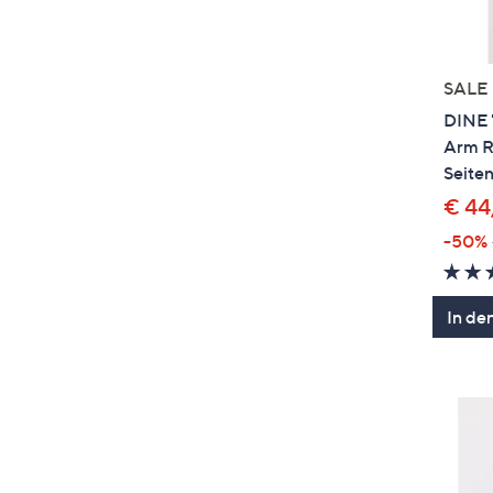
SALE
DINE '
Arm R
Seiten
€ 44
-50%
In de