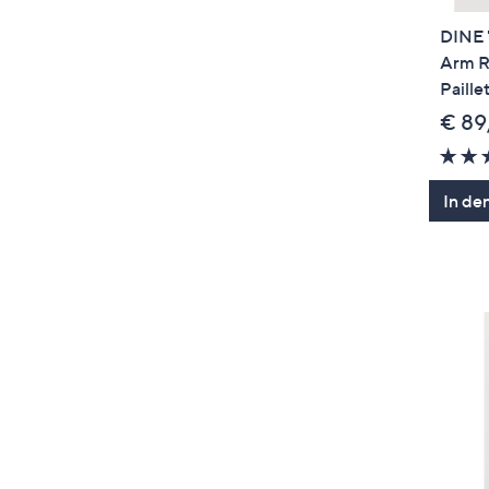
DINE 
Arm R
Paille
€ 89
In de