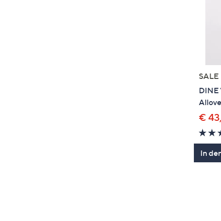
SALE
DINE 
Allov
€ 43
In de