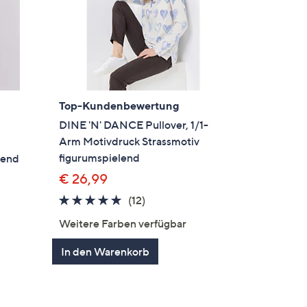
Top-Kundenbewertung
DINE 'N' DANCE Pullover, 1/1-
Arm Motivdruck Strassmotiv
figurumspielend
lend
€ 26,99
4.7
12
(12)
von
Bewertungen
Weitere Farben verfügbar
5
en
In den Warenkorb