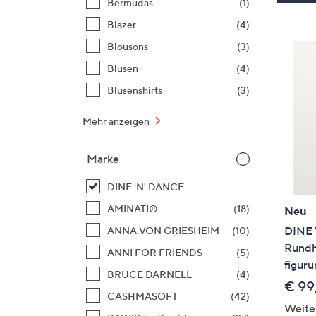
Bermudas
(1)
Blazer
(4)
Blousons
(3)
Blusen
(4)
Blusenshirts
(3)
Mehr anzeigen
Marke
DINE 'N' DANCE
AMINATI®
(18)
Neu
DINE 
ANNA VON GRIESHEIM
(10)
Rundha
ANNI FOR FRIENDS
(5)
figur
BRUCE DARNELL
(4)
€ 99
CASHMASOFT
(42)
Weite