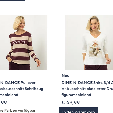
Neu
'N' DANCE Pullover
DINE 'N' DANCE Shirt, 3/4
lsausschnitt Schriftzug
V-Ausschnitt platzierter Dr
umspielend
figurumspielend
,99
€ 69,99
re Farben verfügbar
In den Warenkorb