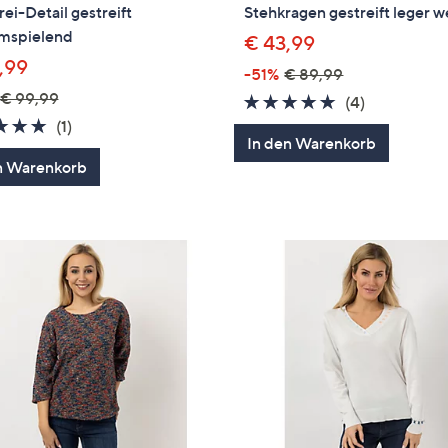
rei-Detail gestreift
Stehkragen gestreift leger w
umspielend
€ 43,99
,99
-51%
€ 89,99
€ 99,99
5.0
4
(4)
5.0
1
von
Bewertung
(1)
In den Warenkorb
von
Bewertungen
5
n Warenkorb
5