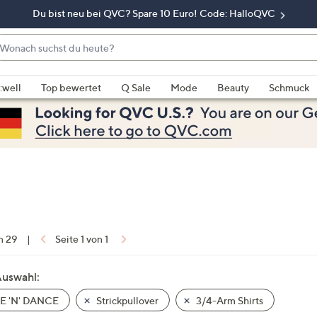
Du bist neu bei QVC? Spare 10 Euro! Code: HalloQVC
onach
chst
enn
u
rschläge
:well
Top bewertet
Q Sale
Mode
Beauty
Schmuck
eute?
rfügbar
nd,
erwenden
e
e
eiltasten
ach
ben
nd
on 29
|
Seite 1 von 1
ach
nten
Auswahl:
der
E 'N' DANCE
Strickpullover
3/4-Arm Shirts
ischen