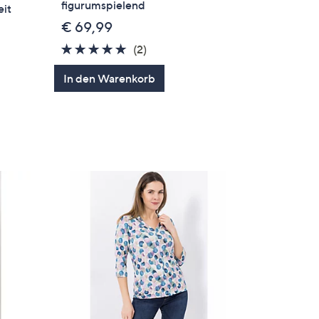
figurumspielend
eit
€ 69,99
5.0
2
(2)
von
Bewertungen
In den Warenkorb
5
en