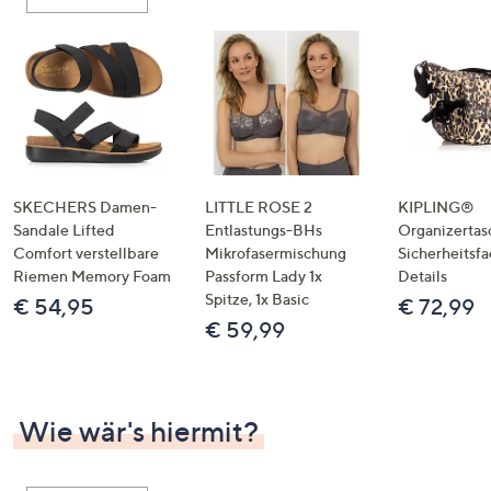
oder
wischen
Sie
auf
Touch-
Geräten
nach
links
SKECHERS Damen-
LITTLE ROSE 2
KIPLING®
bzw.
Sandale Lifted
Entlastungs-BHs
Organizertas
Comfort verstellbare
Mikrofasermischung
Sicherheitsf
rechts,
Riemen Memory Foam
Passform Lady 1x
Details
um
Spitze, 1x Basic
€ 54,95
€ 72,99
diese
€ 59,99
anzuzeigen.
Wie wär's hiermit?