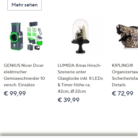
Mehr sehen
GENIUS Nicer Dicer
LUMIDA Xmas Hirsch-
KIPLING®
elektrischer
Szenerie unter
Organizertas
Gemüseschneider 10
Glasglocke inkl. 8 LEDs
Sicherheitsf
versch. Einsätze
& Timer Höhe ca.
Details
42cm, Ø 22cm
€ 99,99
€ 72,99
€ 39,99