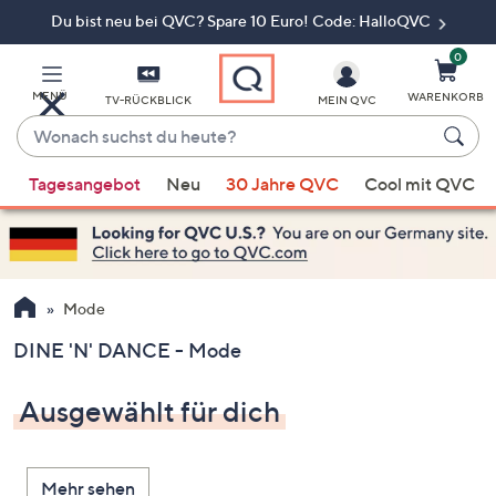
Du bist neu bei QVC? Spare 10 Euro! Code: HalloQVC
Zum
Hauptinhalt
springen
0
MENÜ
WARENKORB
TV-RÜCKBLICK
MEIN QVC
Wonach
suchst
Wenn
du
Tagesangebot
Neu
30 Jahre QVC
Cool mit QVC
Vorschläge
heute?
verfügbar
sind,
verwenden
Sie
Mode
die
DINE 'N' DANCE - Mode
Pfeiltasten
nach
Ausgewählt für dich
oben
und
nach
Mehr sehen
unten