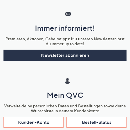
Hilfeseiten,
Service
und
Immer informiert!
Unternehmensinformationen
Premieren, Aktionen, Geheimtipps: Mit unseren Newslettern bist
du immer up to date!
Newsletter abonnieren
Mein QVC
Verwalte deine persönlichen Daten und Bestellungen sowie deine
Wunschliste in deinem Kundenkonto
Kunden-Konto
Bestell-Status