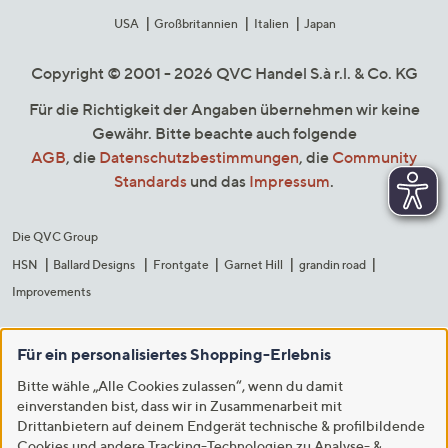
USA
Großbritannien
Italien
Japan
Copyright © 2001 - 2026 QVC Handel S.à r.l. & Co. KG
Für die Richtigkeit der Angaben übernehmen wir keine
Gewähr. Bitte beachte auch folgende
AGB
, die
Datenschutzbestimmungen
, die
Community
Standards
und das
Impressum
.
Die QVC Group
HSN
Ballard Designs
Frontgate
Garnet Hill
grandin road
Improvements
Für ein personalisiertes Shopping-Erlebnis
Bitte wähle „Alle Cookies zulassen“, wenn du damit
einverstanden bist, dass wir in Zusammenarbeit mit
Drittanbietern auf deinem Endgerät technische & profilbildende
Cookies und andere Tracking-Technologien zu Analyse- &