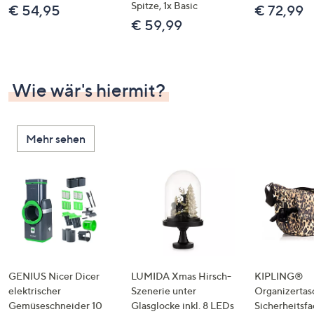
Spitze, 1x Basic
€ 54,95
€ 72,99
€ 59,99
Wie wär's hiermit?
Mehr sehen
GENIUS Nicer Dicer
LUMIDA Xmas Hirsch-
KIPLING®
elektrischer
Szenerie unter
Organizertas
Gemüseschneider 10
Glasglocke inkl. 8 LEDs
Sicherheitsf