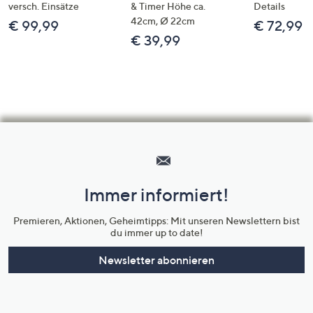
versch. Einsätze
& Timer Höhe ca.
Details
42cm, Ø 22cm
€ 99,99
€ 72,99
€ 39,99
Hilfeseiten,
Service
und
Immer informiert!
Unternehmensinformationen
Premieren, Aktionen, Geheimtipps: Mit unseren Newslettern bist
du immer up to date!
Newsletter abonnieren