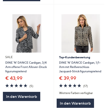
SALE
Top-Kundenbewertung
DINE 'N' DANCE Cardigan, 1/1-
DINE 'N' DANCE Cardigan, 3/4
Arm mit Reißverschluss
Arm offene Front Allover-Druck
Jacquard-Strick figurumspielend
figurumspielend
€ 39,99
€ 43,99
4.8
17
5.0
5
(17)
(5)
von
Bewertungen
von
Bewertungen
Weitere Farben verfügbar
5
5
In den Warenkorb
In den Warenkorb