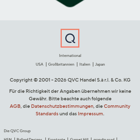
International
USA
Großbritannien
Italien
Japan
Copyright © 2001 - 2026 QVC Handel S.à r.l. & Co. KG
Für die Richtigkeit der Angaben übernehmen wir keine
Gewähr. Bitte beachte auch folgende
AGB
, die
Datenschutzbestimmungen
, die
Community
Standards
und das
Impressum
.
Die QVC Group
HSN
Ballard Designs
Frontgate
Garnet Hill
grandin road