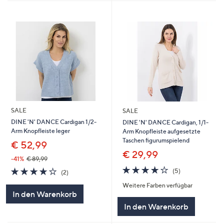
SALE
SALE
DINE 'N' DANCE Cardigan 1/2-
DINE 'N' DANCE Cardigan, 1/1-
Arm Knopfleiste leger
Arm Knopfleiste aufgesetzte
Taschen figurumspielend
€ 52,99
€ 29,99
-41%
€ 89,99
4.0
5
4.0
2
(5)
(2)
von
Bewertungen
von
Bewertungen
Weitere Farben verfügbar
5
5
In den Warenkorb
In den Warenkorb