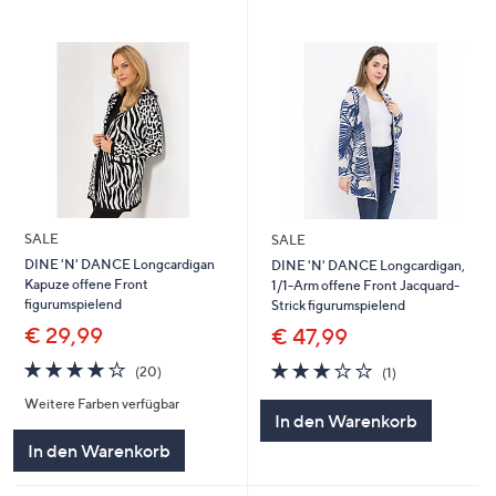
SALE
SALE
DINE 'N' DANCE Longcardigan
DINE 'N' DANCE Longcardigan,
Kapuze offene Front
1/1-Arm offene Front Jacquard-
figurumspielend
Strick figurumspielend
€ 29,99
€ 47,99
3.9
20
3.0
1
(20)
(1)
von
Bewertungen
von
Bewertungen
Weitere Farben verfügbar
5
5
In den Warenkorb
In den Warenkorb