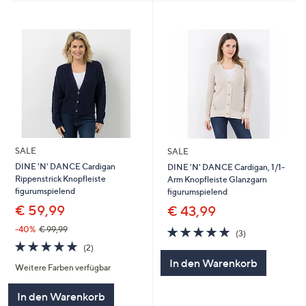
SALE
SALE
DINE 'N' DANCE Cardigan
DINE 'N' DANCE Cardigan, 1/1-
Rippenstrick Knopfleiste
Arm Knopfleiste Glanzgarn
figurumspielend
figurumspielend
€ 59,99
€ 43,99
5.0
3
-40%
€ 99,99
(3)
von
Bewertungen
5.0
2
(2)
5
von
Bewertungen
In den Warenkorb
Weitere Farben verfügbar
5
In den Warenkorb