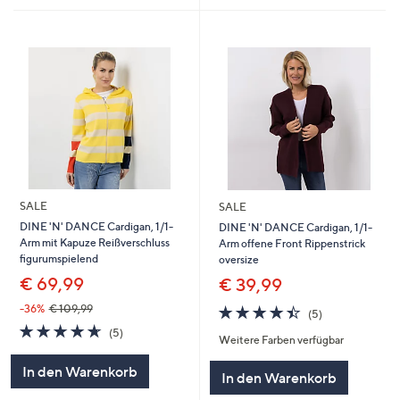
SALE
SALE
DINE 'N' DANCE Cardigan, 1/1-
DINE 'N' DANCE Cardigan, 1/1-
Arm mit Kapuze Reißverschluss
Arm offene Front Rippenstrick
figurumspielend
oversize
€ 69,99
€ 39,99
4.4
5
-36%
€ 109,99
(5)
von
Bewertungen
4.6
5
(5)
Weitere Farben verfügbar
5
von
Bewertungen
5
In den Warenkorb
In den Warenkorb