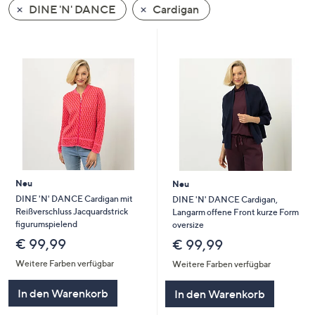
DINE 'N' DANCE
Cardigan
oder
wischen
Sie
auf
Touch-
Geräten
nach
links
bzw.
rechts,
um
Neu
Neu
diese
DINE 'N' DANCE Cardigan mit
DINE 'N' DANCE Cardigan,
Reißverschluss Jacquardstrick
Langarm offene Front kurze Form
anzuzeigen.
figurumspielend
oversize
€ 99,99
€ 99,99
Weitere Farben verfügbar
Weitere Farben verfügbar
In den Warenkorb
In den Warenkorb