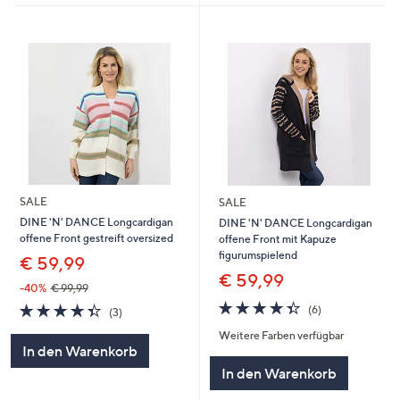
SALE
SALE
DINE 'N' DANCE Longcardigan
DINE 'N' DANCE Longcardigan
offene Front gestreift oversized
offene Front mit Kapuze
figurumspielend
€ 59,99
€ 59,99
-40%
€ 99,99
4.3
6
4.3
3
(6)
(3)
von
Bewertungen
von
Bewertungen
Weitere Farben verfügbar
5
5
In den Warenkorb
In den Warenkorb