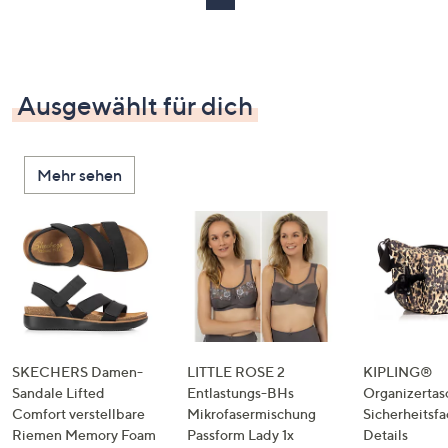
Ausgewählt für dich
Mehr sehen
SKECHERS Damen-
LITTLE ROSE 2
KIPLING®
Sandale Lifted
Entlastungs-BHs
Organizertas
Comfort verstellbare
Mikrofasermischung
Sicherheitsf
Riemen Memory Foam
Passform Lady 1x
Details