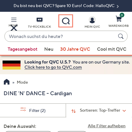
Du bist neu bei QVC? Spare 10 Euro! Code: HalloQVC
Zum
Hauptinhalt
springen
0
MENÜ
WARENKORB
TV-RÜCKBLICK
MEIN QVC
Wonach
suchst
Wenn
du
Tagesangebot
Neu
30 Jahre QVC
Cool mit QVC
Vorschläge
heute?
verfügbar
sind,
verwenden
Sie
Mode
die
DINE 'N' DANCE - Cardigan
Pfeiltasten
nach
oben
Sortieren:
Top-Treffer
Filter
(2)
und
nach
Deine Auswahl:
Alle Filter aufheben
unten