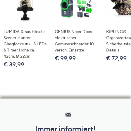
LUMIDA Xmas Hirsch-
GENIUS Nicer Dicer
KIPLING®
Szenerie unter
elektrischer
Organizertas
Glasglocke inkl. 8 LEDs
Gemüseschneider 10
Sicherheitsf
& Timer Höhe ca.
versch. Einsätze
Details
42cm, Ø 22cm
€ 99,99
€ 72,99
€ 39,99
Hilfeseiten,
Service
und
Immer informiert!
Unternehmensinformationen