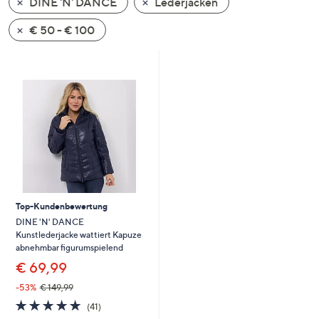
DINE 'N' DANCE
Lederjacken
oder
wischen
€ 50 - € 100
Sie
auf
Touch-
Geräten
nach
links
bzw.
rechts,
um
diese
Top-Kundenbewertung
anzuzeigen.
DINE 'N' DANCE
Kunstlederjacke wattiert Kapuze
abnehmbar figurumspielend
€ 69,99
-53%
€ 149,99
4.7
41
(41)
von
Bewertungen