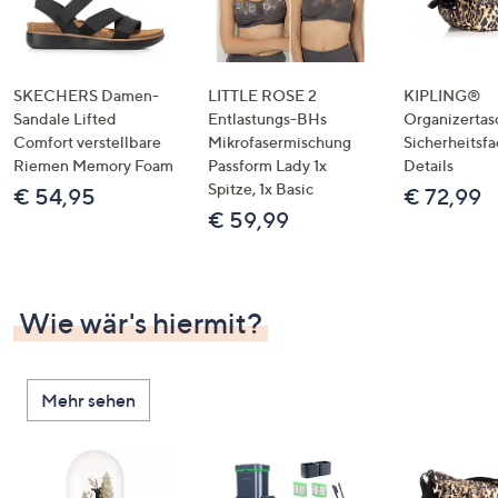
SKECHERS Damen-
LITTLE ROSE 2
KIPLING®
Sandale Lifted
Entlastungs-BHs
Organizertas
Comfort verstellbare
Mikrofasermischung
Sicherheitsf
Riemen Memory Foam
Passform Lady 1x
Details
Spitze, 1x Basic
€ 54,95
€ 72,99
€ 59,99
Wie wär's hiermit?
Mehr sehen