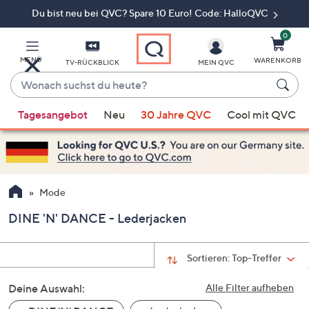
Du bist neu bei QVC? Spare 10 Euro! Code: HalloQVC
Zum
Hauptinhalt
springen
0
MENÜ
WARENKORB
TV-RÜCKBLICK
MEIN QVC
Wonach
suchst
Wenn
du
Tagesangebot
Neu
30 Jahre QVC
Cool mit QVC
Vorschläge
heute?
verfügbar
sind,
verwenden
Sie
Mode
die
DINE 'N' DANCE - Lederjacken
Pfeiltasten
nach
oben
Sortieren:
Top-Treffer
und
Deine Auswahl:
nach
Alle Filter aufheben
unten