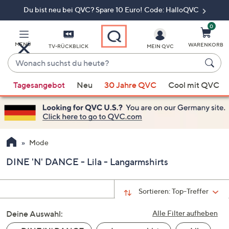
Du bist neu bei QVC? Spare 10 Euro! Code: HalloQVC
Zum
Hauptinhalt
springen
0
MENÜ
WARENKORB
TV-RÜCKBLICK
MEIN QVC
Wonach
suchst
Wenn
du
Tagesangebot
Neu
30 Jahre QVC
Cool mit QVC
Vorschläge
heute?
verfügbar
sind,
verwenden
Sie
Mode
die
DINE 'N' DANCE - Lila - Langarmshirts
Pfeiltasten
nach
oben
Sortieren:
Top-Treffer
und
Deine Auswahl:
nach
Alle Filter aufheben
unten