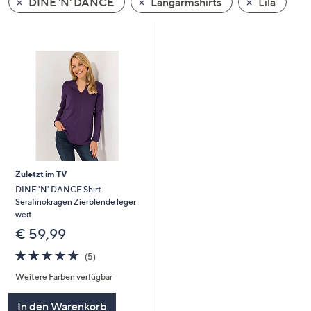
DINE 'N' DANCE
Langarmshirts
Lila
oder
wischen
Sie
auf
Touch-
Geräten
nach
links
bzw.
rechts,
Zuletzt im TV
um
DINE 'N' DANCE Shirt
diese
Serafinokragen Zierblende leger
anzuzeigen.
weit
€ 59,99
5.0
5
(5)
von
Bewertungen
Weitere Farben verfügbar
5
In den Warenkorb