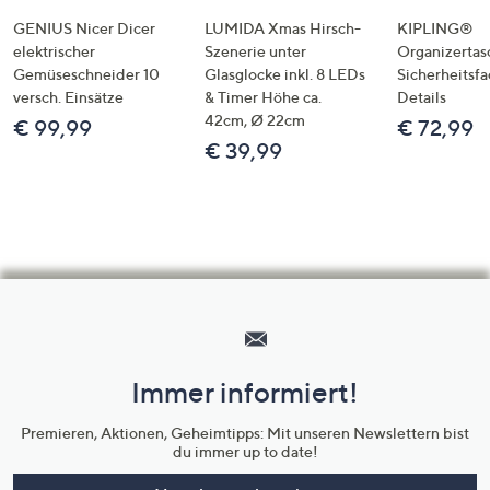
GENIUS Nicer Dicer
LUMIDA Xmas Hirsch-
KIPLING®
elektrischer
Szenerie unter
Organizertas
Gemüseschneider 10
Glasglocke inkl. 8 LEDs
Sicherheitsf
versch. Einsätze
& Timer Höhe ca.
Details
42cm, Ø 22cm
€ 99,99
€ 72,99
€ 39,99
Hilfeseiten,
Service
und
Immer informiert!
Unternehmensinformationen
Premieren, Aktionen, Geheimtipps: Mit unseren Newslettern bist
du immer up to date!