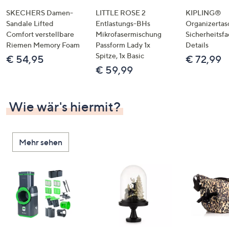
SKECHERS Damen-
LITTLE ROSE 2
KIPLING®
Sandale Lifted
Entlastungs-BHs
Organizertas
Comfort verstellbare
Mikrofasermischung
Sicherheitsf
Riemen Memory Foam
Passform Lady 1x
Details
Spitze, 1x Basic
€ 54,95
€ 72,99
€ 59,99
Wie wär's hiermit?
Mehr sehen