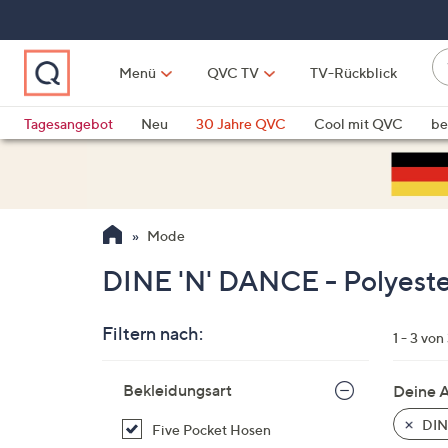
Zum
Hauptinhalt
springen
W
Menü
QVC TV
TV-Rückblick
su
W
d
Vo
Tagesangebot
Neu
30 Jahre QVC
Cool mit QVC
be
h
ve
QLINARISCH
Technik
si
v
Si
Mode
di
Pf
DINE 'N' DANCE - Polyest
n
o
Filtern nach:
u
1 - 3 von
n
Zur
u
Bekleidungsart
Deine 
Produktliste
o
springen
DIN
Five Pocket Hosen
w