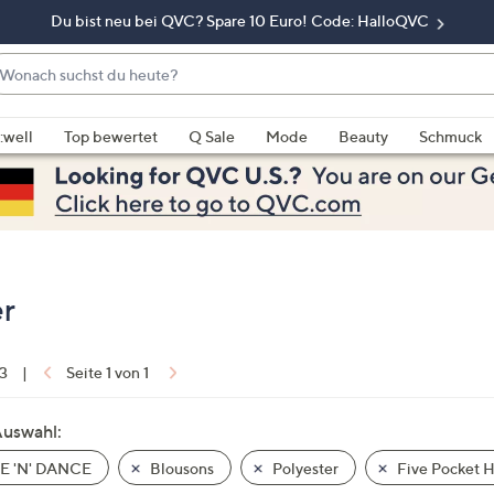
Du bist neu bei QVC? Spare 10 Euro! Code: HalloQVC
onach
chst
enn
u
rschläge
:well
Top bewertet
Q Sale
Mode
Beauty
Schmuck
eute?
rfügbar
nd,
erwenden
e
e
eiltasten
er
ach
ben
nd
 3
|
Seite 1 von 1
ach
nten
Auswahl:
der
E 'N' DANCE
Blousons
Polyester
Five Pocket 
ischen