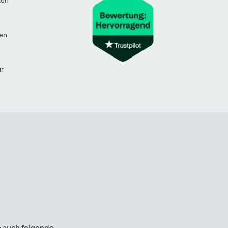
en
ur
e auch folgende