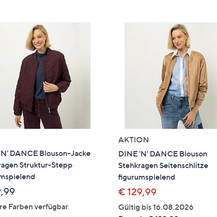
e
f
ouch-
eräten
ach
nks
zw.
chts,
m
ese
zuzeigen.
AKTION
'N' DANCE Blouson-Jacke
DINE 'N' DANCE Blouson
ragen Struktur-Stepp
Stehkragen Seitenschlitze
umspielend
figurumspielend
9,99
€ 129,99
re Farben verfügbar
Gültig bis 16.08.2026