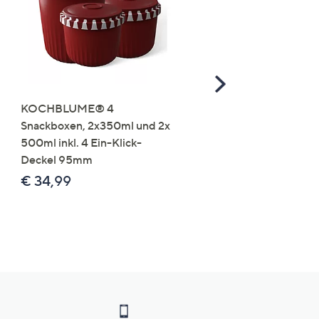
Scroll
Right
KOCHBLUME® 4
you:ly Pure Protein Limo
Snackboxen, 2x350ml und 2x
Lysin 575g für 25 Portio
500ml inkl. 4 Ein-Klick-
€ 49,99
Deckel 95mm
€ 86,94 /1 kg
€ 34,99