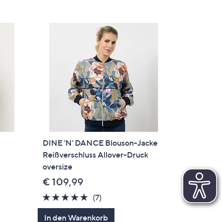
DINE 'N' DANCE Blouson-Jacke
Reißverschluss Allover-Druck
oversize
€ 109,99
4.6
7
(7)
von
Bewertungen
In den Warenkorb
5