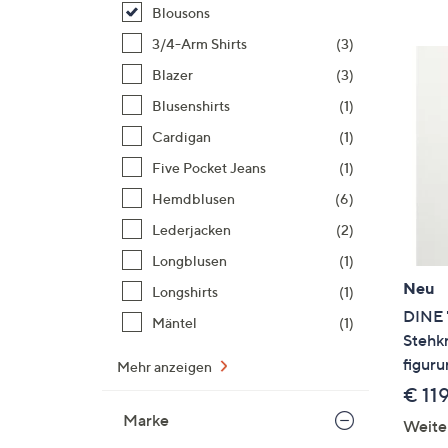
Si
Blousons
au
3/4-Arm Shirts
(3)
T
Blazer
(3)
G
n
Blusenshirts
(1)
li
Cardigan
(1)
b
Five Pocket Jeans
(1)
re
Hemdblusen
(6)
u
di
Lederjacken
(2)
an
Longblusen
(1)
Neu
Longshirts
(1)
DINE 
Mäntel
(1)
Stehk
figur
Mehr anzeigen
€ 11
Marke
Weite