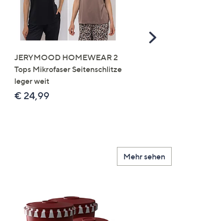
Scroll
Right
JERYMOOD HOMEWEAR 2
LITTLE ROSE 5 Maxislip
Tops Mikrofaser Seitenschlitze
Mikrofaser 3x Stickereide
leger weit
2x uni
€ 24,99
€ 49,99
Mehr sehen