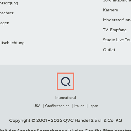
ntsorgung
Karriere
enschutz
Moderator*inn
ragen
TV-Empfang
Studio Live To
itschlichtung
Outlet
International
USA
Großbritannien
Italien
Japan
Copyright © 2001 - 2026 QVC Handel S.à r.l. & Co. KG
gkeit der Angaben übernehmen wir keine Gewähr. Bitte beacht