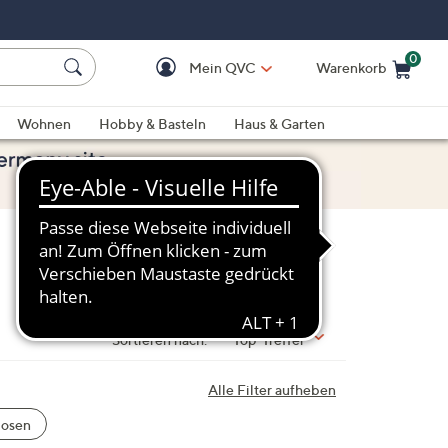
0
Mein QVC
Warenkorb
Einkaufswagen ist le
Wohnen
Hobby & Basteln
Haus & Garten
Sortieren nach:
Top-Treffer
Alle Filter aufheben
Hosen