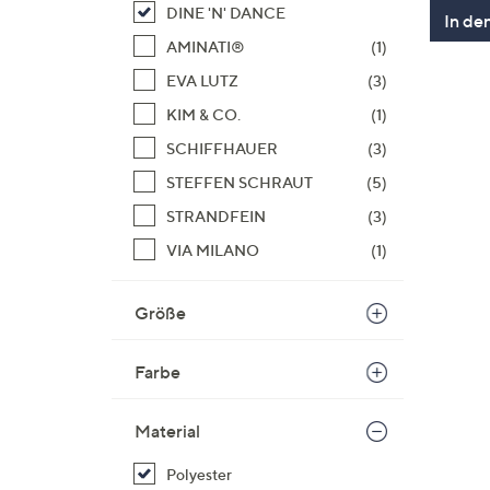
DINE 'N' DANCE
In de
AMINATI®
(1)
EVA LUTZ
(3)
KIM & CO.
(1)
SCHIFFHAUER
(3)
STEFFEN SCHRAUT
(5)
STRANDFEIN
(3)
VIA MILANO
(1)
Größe
Farbe
Material
Polyester