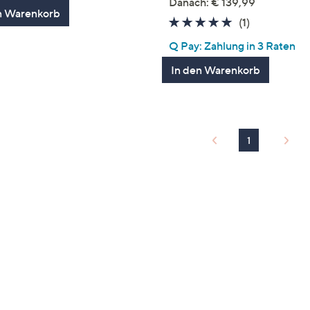
Danach: € 139,99
n Warenkorb
5.0
1
(1)
von
Bewertung
Q Pay: Zahlung in 3 Raten
5
In den Warenkorb
1