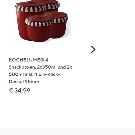
Scroll
Right
KOCHBLUME® 4
you:ly Pure Protein Limo
Snackboxen, 2x350ml und 2x
Lysin 575g für 25 Portio
500ml inkl. 4 Ein-Klick-
€ 49,99
Deckel 95mm
€ 86,94 /1 kg
€ 34,99