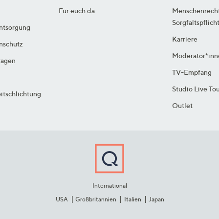
Für euch da
Menschenrech
Sorgfaltspflich
ntsorgung
Karriere
enschutz
Moderator*inn
ragen
TV-Empfang
Studio Live To
itschlichtung
Outlet
International
USA
Großbritannien
Italien
Japan