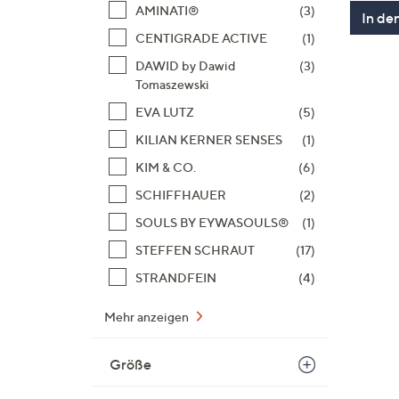
AMINATI®
(3)
In de
CENTIGRADE ACTIVE
(1)
DAWID by Dawid
(3)
Tomaszewski
EVA LUTZ
(5)
KILIAN KERNER SENSES
(1)
KIM & CO.
(6)
SCHIFFHAUER
(2)
SOULS BY EYWASOULS®
(1)
STEFFEN SCHRAUT
(17)
STRANDFEIN
(4)
Mehr anzeigen
Größe