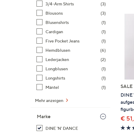
Si
3/4-Arm Shirts
(3)
au
Blousons
(3)
T
Blusenshirts
(1)
G
n
Cardigan
(1)
li
Five Pocket Jeans
(1)
b
Hemdblusen
(6)
re
Lederjacken
(2)
u
di
Longblusen
(1)
an
Longshirts
(1)
SALE
Mäntel
(1)
DINE 
Mehr anzeigen
aufge
figurb
Marke
€ 51
DINE 'N' DANCE