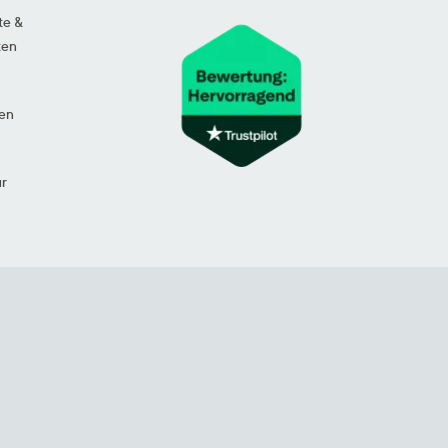
te &
ten
en
ur