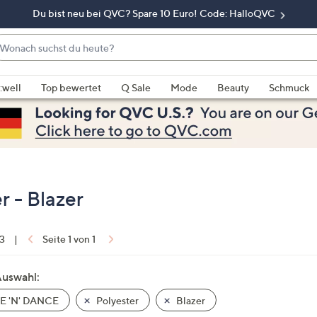
Du bist neu bei QVC? Spare 10 Euro! Code: HalloQVC
onach
chst
enn
u
rschläge
:well
Top bewertet
Q Sale
Mode
Beauty
Schmuck
eute?
rfügbar
nd,
erwenden
e
e
eiltasten
 - Blazer
ach
ben
nd
 3
|
Seite 1 von 1
ach
nten
Auswahl:
der
E 'N' DANCE
Polyester
Blazer
ischen