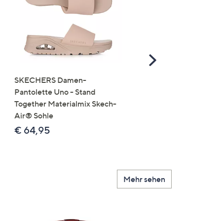
Scroll
Right
SKECHERS Damen-
JERYMOOD HOMEWEA
Pantolette Uno - Stand
Tops Mikrofaser Seitensc
Together Materialmix Skech-
leger weit
Air® Sohle
€ 24,99
€ 64,95
Mehr sehen