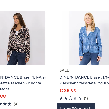
e
f
ouch-
eräten
ach
nks
zw.
chts,
m
ese
zuzeigen.
SALE
'N' DANCE Blazer, 1/1-Arm
DINE 'N' DANCE Blazer, 1/
setzte Taschen 2 Knöpfe
2 Taschen Strassdetail figur
etont
€ 38,99
,99
2.0
1
(1)
4.8
4
von
Bewertung
(4)
In den Warenkorb