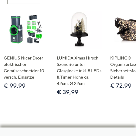
GENIUS Nicer Dicer
LUMIDA Xmas Hirsch-
KIPLING®
elektrischer
Szenerie unter
Organizertas
Gemüseschneider 10
Glasglocke inkl. 8 LEDs
Sicherheitsf
versch. Einsätze
& Timer Höhe ca.
Details
42cm, Ø 22cm
€ 99,99
€ 72,99
€ 39,99
Hilfeseiten,