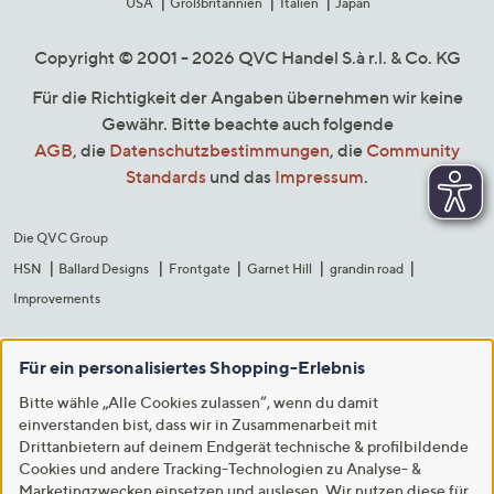
USA
Großbritannien
Italien
Japan
Copyright © 2001 - 2026 QVC Handel S.à r.l. & Co. KG
Für die Richtigkeit der Angaben übernehmen wir keine
Gewähr. Bitte beachte auch folgende
AGB
, die
Datenschutzbestimmungen
, die
Community
Standards
und das
Impressum
.
Die QVC Group
HSN
Ballard Designs
Frontgate
Garnet Hill
grandin road
Improvements
Für ein personalisiertes Shopping-Erlebnis
Bitte wähle „Alle Cookies zulassen“, wenn du damit
einverstanden bist, dass wir in Zusammenarbeit mit
Drittanbietern auf deinem Endgerät technische & profilbildende
Cookies und andere Tracking-Technologien zu Analyse- &
Marketingzwecken einsetzen und auslesen. Wir nutzen diese für