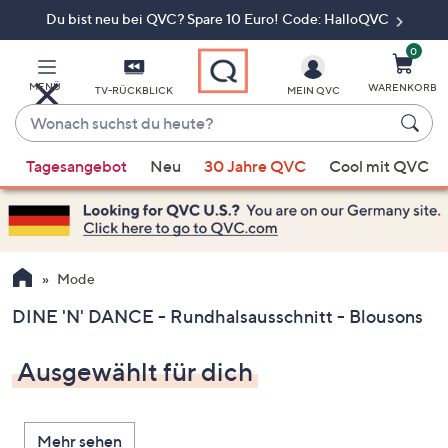
Du bist neu bei QVC? Spare 10 Euro! Code: HalloQVC
Zum
Hauptinhalt
springen
0
MENÜ
WARENKORB
TV-RÜCKBLICK
MEIN QVC
Wonach
suchst
Wenn
du
Tagesangebot
Neu
30 Jahre QVC
Cool mit QVC
Vorschläge
heute?
verfügbar
sind,
verwenden
Sie
Mode
die
DINE 'N' DANCE - Rundhalsausschnitt - Blousons
Pfeiltasten
nach
Ausgewählt für dich
oben
und
nach
Mehr sehen
unten