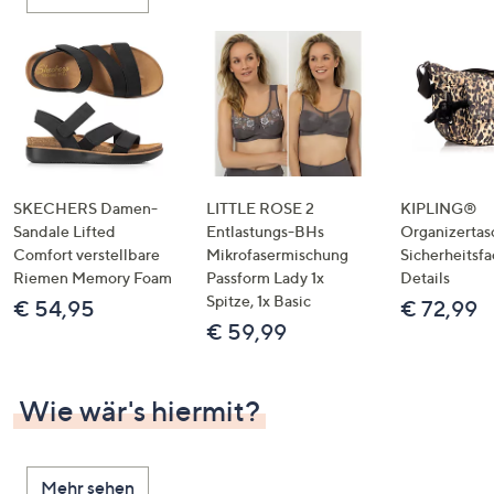
oder
wischen
Sie
auf
Touch-
Geräten
nach
links
SKECHERS Damen-
LITTLE ROSE 2
KIPLING®
bzw.
Sandale Lifted
Entlastungs-BHs
Organizertas
Comfort verstellbare
Mikrofasermischung
Sicherheitsf
rechts,
Riemen Memory Foam
Passform Lady 1x
Details
um
Spitze, 1x Basic
€ 54,95
€ 72,99
diese
€ 59,99
anzuzeigen.
Wie wär's hiermit?
Mehr sehen