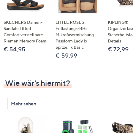
SKECHERS Damen-
LITTLE ROSE 2
KIPLING®
Sandale Lifted
Entlastungs-BHs
Organizertas
Comfort verstellbare
Mikrofasermischung
Sicherheitsf
Riemen Memory Foam
Passform Lady 1x
Details
Spitze, 1x Basic
€ 54,95
€ 72,99
€ 59,99
Wie wär's hiermit?
Mehr sehen