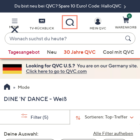
Du bist neu bei QVC? Spare 10 Euro! Code: HalloQVC
Zum
Hauptinhalt
springen
0
MENÜ
WARENKORB
TV-RÜCKBLICK
MEIN QVC
Wonach
suchst
Wenn
du
Tagesangebot
Neu
30 Jahre QVC
Cool mit QVC
Vorschläge
heute?
verfügbar
sind,
verwenden
Sie
Mode
die
DINE 'N' DANCE - Weiß
Pfeiltasten
nach
oben
Sortieren:
Top-Treffer
Filter
(5)
und
nach
Deine Auswahl:
Alle Filter aufheben
unten