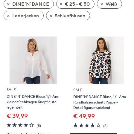
DINE 'N' DANCE
€ 25 - € 50
Weiß
oder
wischen
Lederjacken
Schlupfblusen
Sie
auf
Touch-
Geräten
nach
links
bzw.
rechts,
um
diese
SALE
SALE
anzuzeigen.
DINE 'N' DANCE Bluse, 1/1-Arm
DINE 'N' DANCE Bluse, 1/1-Arm
kleiner Stehkragen Knopfleiste
Rundhalsausschnitt Paspel-
leger weit
Detail figurumspielend
€ 39,99
€ 49,99
3.8
8
3.7
3
(8)
(3)
von
Bewertungen
von
Bewertungen