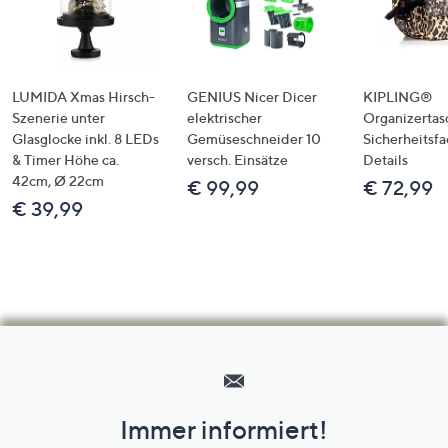
LUMIDA Xmas Hirsch-
GENIUS Nicer Dicer
KIPLING®
Szenerie unter
elektrischer
Organizertas
Glasglocke inkl. 8 LEDs
Gemüseschneider 10
Sicherheitsf
& Timer Höhe ca.
versch. Einsätze
Details
42cm, Ø 22cm
€ 99,99
€ 72,99
€ 39,99
Hilfeseiten,
Service
und
Immer informiert!
Unternehmensinformationen