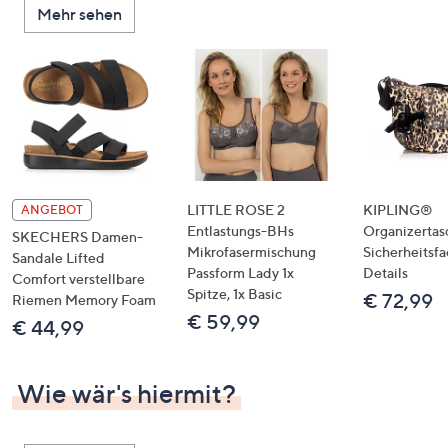
Mehr sehen
unten
oder
wischen
Sie
auf
Touch-
Geräten
nach
links
LITTLE ROSE 2
KIPLING®
ANGEBOT
bzw.
Entlastungs-BHs
Organizertas
SKECHERS Damen-
Mikrofasermischung
Sicherheitsf
rechts,
Sandale Lifted
Passform Lady 1x
Details
um
Comfort verstellbare
Spitze, 1x Basic
€ 72,99
Riemen Memory Foam
diese
€ 59,99
€ 44,99
anzuzeigen.
Wie wär's hiermit?