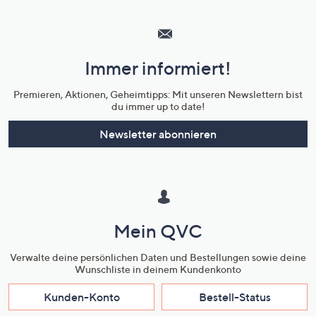
Hilfeseiten,
Service
und
Immer informiert!
Unternehmensinformationen
Premieren, Aktionen, Geheimtipps: Mit unseren Newslettern bist
du immer up to date!
Newsletter abonnieren
Mein QVC
Verwalte deine persönlichen Daten und Bestellungen sowie deine
Wunschliste in deinem Kundenkonto
Kunden-Konto
Bestell-Status