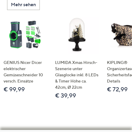
Mehr sehen
GENIUS Nicer Dicer
LUMIDA Xmas Hirsch-
KIPLING®
elektrischer
Szenerie unter
Organizertas
Gemüseschneider 10
Glasglocke inkl. 8 LEDs
Sicherheitsf
versch. Einsätze
& Timer Höhe ca.
Details
42cm, Ø 22cm
€ 99,99
€ 72,99
€ 39,99