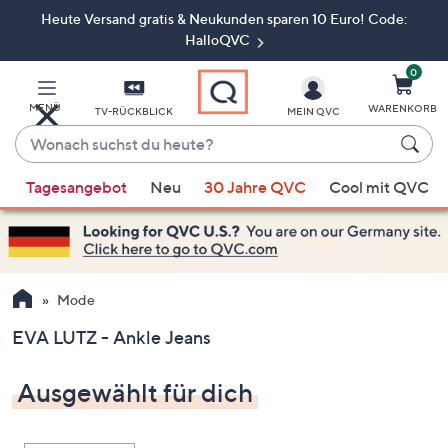
Heute Versand gratis & Neukunden sparen 10 Euro! Code:
Zum
Hauptinhalt
HalloQVC
springen
0
MENÜ
WARENKORB
TV-RÜCKBLICK
MEIN QVC
Wonach
suchst
Wenn
du
Tagesangebot
Neu
30 Jahre QVC
Cool mit QVC
Vorschläge
heute?
verfügbar
sind,
verwenden
Sie
Mode
die
EVA LUTZ - Ankle Jeans
Pfeiltasten
nach
Ausgewählt für dich
oben
und
nach