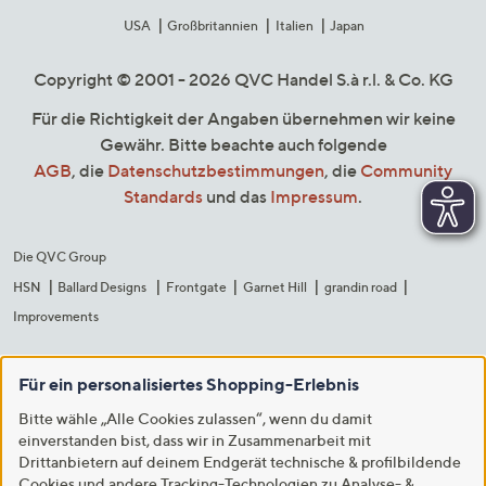
USA
Großbritannien
Italien
Japan
Copyright © 2001 - 2026 QVC Handel S.à r.l. & Co. KG
Für die Richtigkeit der Angaben übernehmen wir keine
Gewähr. Bitte beachte auch folgende
AGB
, die
Datenschutzbestimmungen
, die
Community
Standards
und das
Impressum
.
Die QVC Group
HSN
Ballard Designs
Frontgate
Garnet Hill
grandin road
Improvements
Für ein personalisiertes Shopping-Erlebnis
Bitte wähle „Alle Cookies zulassen“, wenn du damit
einverstanden bist, dass wir in Zusammenarbeit mit
Drittanbietern auf deinem Endgerät technische & profilbildende
Cookies und andere Tracking-Technologien zu Analyse- &