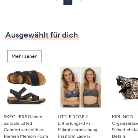
1
Ausgewählt für dich
Mehr sehen
SKECHERS Damen-
LITTLE ROSE 2
KIPLING®
Sandale Lifted
Entlastungs-BHs
Organizertas
Comfort verstellbare
Mikrofasermischung
Sicherheitsf
Riemen Memory Foam
Passform Lady 1x
Details