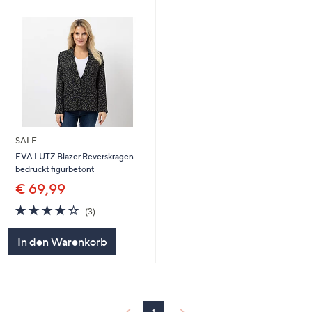
SALE
EVA LUTZ Blazer Reverskragen
bedruckt figurbetont
€ 69,99
3.7
3
(3)
von
Bewertungen
5
In den Warenkorb