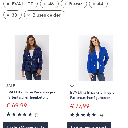
EVA LUTZ
46
Blazer
44
oder
wischen
38
Blusenkleider
Sie
auf
Touch-
Geräten
nach
links
bzw.
rechts,
um
diese
SALE
SALE
anzuzeigen.
EVA LUTZ Blazer Reverskragen
EVA LUTZ Blazer Zierknöpfe
Pattentaschen figurbetont
Pattentaschen figurbetont
€ 69,99
€ 77,99
5.0
1
5.0
4
(1)
(4)
von
Bewertungen
von
Bewertungen
5
5
In den Warenkorb
In den Warenkorb