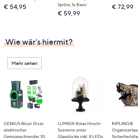
Spitze, 1x Basic
€ 54,95
€ 72,99
€ 59,99
Wie wär's hiermit?
Mehr sehen
GENIUS Nicer Dicer
LUMIDA Xmas Hirsch-
KIPLING®
elektrischer
Szenerie unter
Organizertas
Gemüseschneider 10
Glasglocke inkl. 8 LEDs
Sicherheitsf