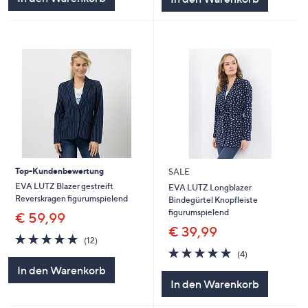
Top-Kundenbewertung
SALE
EVA LUTZ Blazer gestreift
EVA LUTZ Longblazer
Reverskragen figurumspielend
Bindegürtel Knopfleiste
figurumspielend
€ 59,99
€ 39,99
4.8
12
(12)
von
Bewertungen
4.8
4
(4)
5
von
Bewertungen
In den Warenkorb
5
In den Warenkorb