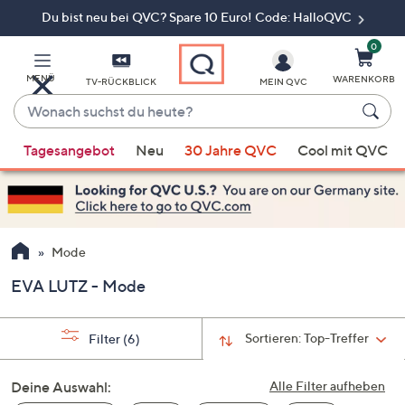
Du bist neu bei QVC? Spare 10 Euro! Code: HalloQVC
Zum
Hauptinhalt
springen
0
MENÜ
WARENKORB
TV-RÜCKBLICK
MEIN QVC
Wonach
suchst
Wenn
du
Tagesangebot
Neu
30 Jahre QVC
Cool mit QVC
Vorschläge
heute?
verfügbar
sind,
verwenden
Sie
Mode
die
EVA LUTZ - Mode
Pfeiltasten
nach
oben
Sortieren:
Top-Treffer
Filter
(6)
und
nach
Deine Auswahl:
Alle Filter aufheben
unten