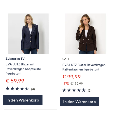
Zuletzt im TV
SALE
EVA LUTZ Blazer mit
EVA LUTZ Blazer Reverskragen
Reverskragen Knopfleiste
Pattentaschen figurbetont
figurbetont
€ 99,99
€ 59,99
-37%
€ 159,99
4.5
4
4.5
2
(4)
(2)
von
Bewertungen
von
Bewertungen
5
5
In den Warenkorb
In den Warenkorb