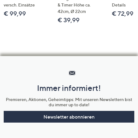
versch. Einsätze
& Timer Höhe ca.
Details
42cm, Ø 22cm
€ 99,99
€ 72,99
€ 39,99
Hilfeseiten,
Service
und
Immer informiert!
Unternehmensinformationen
Premieren, Aktionen, Geheimtipps: Mit unseren Newslettern bist
du immer up to date!
Newsletter abonnieren