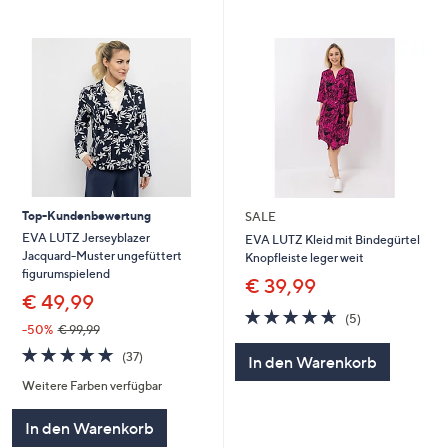
Top-Kundenbewertung
SALE
EVA LUTZ Jerseyblazer
EVA LUTZ Kleid mit Bindegürtel
Jacquard-Muster ungefüttert
Knopfleiste leger weit
figurumspielend
€ 39,99
€ 49,99
4.6
5
(5)
-50%
€ 99,99
von
Bewertungen
5
4.7
37
(37)
In den Warenkorb
von
Bewertungen
Weitere Farben verfügbar
5
In den Warenkorb