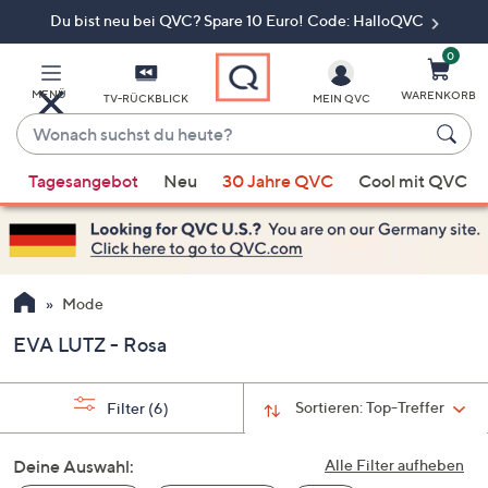
Du bist neu bei QVC? Spare 10 Euro! Code: HalloQVC
Zum
Hauptinhalt
springen
0
MENÜ
WARENKORB
TV-RÜCKBLICK
MEIN QVC
Wonach
suchst
Wenn
du
Tagesangebot
Neu
30 Jahre QVC
Cool mit QVC
Vorschläge
heute?
verfügbar
sind,
verwenden
Sie
Mode
die
EVA LUTZ - Rosa
Pfeiltasten
nach
oben
Sortieren:
Top-Treffer
Filter
(6)
und
nach
Deine Auswahl:
Alle Filter aufheben
unten