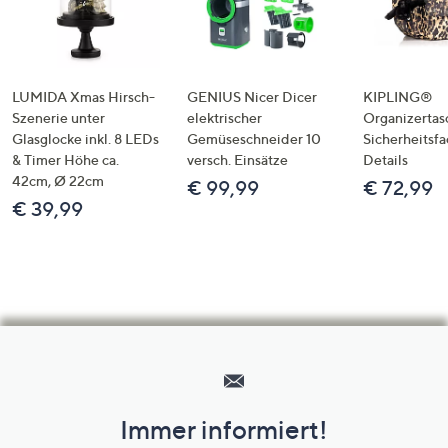
LUMIDA Xmas Hirsch-
GENIUS Nicer Dicer
KIPLING®
Szenerie unter
elektrischer
Organizertas
Glasglocke inkl. 8 LEDs
Gemüseschneider 10
Sicherheitsf
& Timer Höhe ca.
versch. Einsätze
Details
42cm, Ø 22cm
€ 99,99
€ 72,99
€ 39,99
Hilfeseiten,
Service
und
Immer informiert!
Unternehmensinformationen