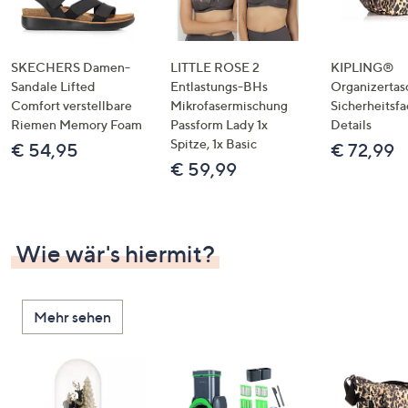
SKECHERS Damen-
LITTLE ROSE 2
KIPLING®
Sandale Lifted
Entlastungs-BHs
Organizertas
Comfort verstellbare
Mikrofasermischung
Sicherheitsf
Riemen Memory Foam
Passform Lady 1x
Details
Spitze, 1x Basic
€ 54,95
€ 72,99
€ 59,99
Wie wär's hiermit?
Mehr sehen