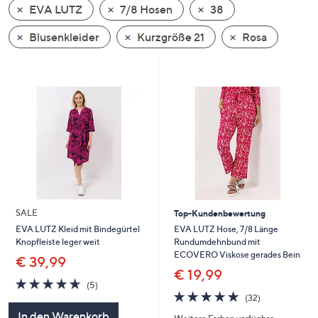
EVA LUTZ
7/8 Hosen
38
oder
wischen
Blusenkleider
Kurzgröße 21
Rosa
Sie
auf
Touch-
Geräten
nach
links
bzw.
rechts,
um
diese
SALE
Top-Kundenbewertung
anzuzeigen.
EVA LUTZ Hose, 7/8 Länge
EVA LUTZ Kleid mit Bindegürtel
Rundumdehnbund mit
Knopfleiste leger weit
ECOVERO Viskose gerades Bein
€ 39,99
€ 19,99
4.6
5
(5)
4.7
32
von
Bewertungen
(32)
von
Bewertungen
5
In den Warenkorb