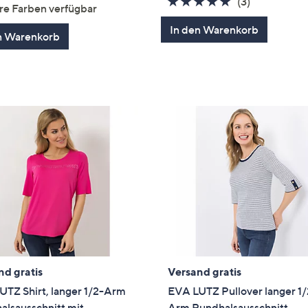
von
Bewertungen
5.0
3
(3)
re Farben verfügbar
5
von
Bewertung
In den Warenkorb
5
n Warenkorb
nd gratis
Versand gratis
UTZ Shirt, langer 1/2-Arm
EVA LUTZ Pullover langer 1/
alsausschnitt mit
Arm Rundhalsausschnitt