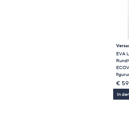
Versa
EVA L
Rundh
ECOV
figur
€ 59
In de