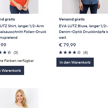
nd gratis
Versand gratis
UTZ Shirt, langer 1/2-Arm
EVA LUTZ Bluse, langer 1/2
alsausschnitt Folien-Druck
Denim-Optik Druckknöpfe l
umspielend
weit
,99
€ 79,99
4.3
3
4.2
4
(3)
(4)
von
Bewertungen
von
Bewertung
re Farben verfügbar
In den Warenkorb
5
5
n Warenkorb