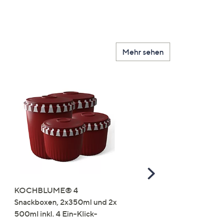
Mehr sehen
Scroll
Right
KOCHBLUME® 4
you:ly Pure Protein Limo
Snackboxen, 2x350ml und 2x
Lysin 575g für 25 Portio
500ml inkl. 4 Ein-Klick-
€ 49,99