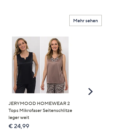
Mehr sehen
Scroll
Right
JERYMOOD HOMEWEAR 2
LITTLE ROSE 5 Maxislip
Tops Mikrofaser Seitenschlitze
Mikrofaser 3x Stickereide
leger weit
2x uni
€ 24,99
€ 49,99