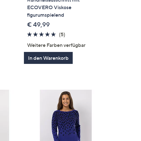
ECOVERO Viskose
figurumspielend
€ 49,99
en
4.6
5
(5)
von
Bewertungen
Weitere Farben verfügbar
5
In den Warenkorb