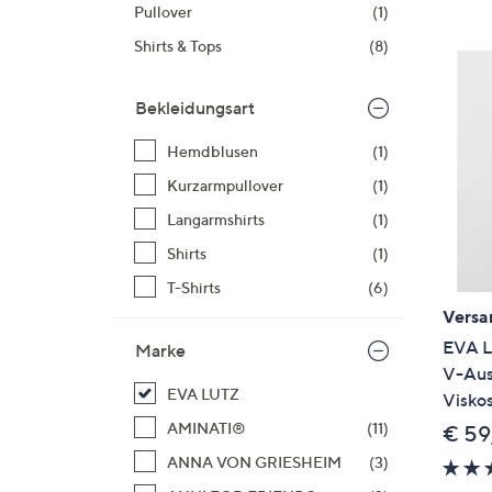
Si
Pullover
(1)
au
Shirts & Tops
(8)
T
G
Bekleidungsart
n
li
Hemdblusen
(1)
b
Kurzarmpullover
(1)
re
Langarmshirts
(1)
u
di
Shirts
(1)
an
T-Shirts
(6)
Versa
EVA L
Marke
V-Aus
EVA LUTZ
Visko
AMINATI®
(11)
€ 59
ANNA VON GRIESHEIM
(3)