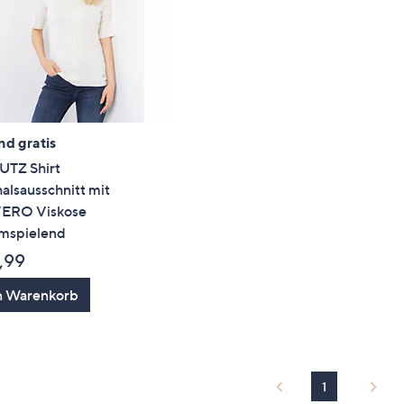
nd gratis
UTZ Shirt
alsausschnitt mit
ERO Viskose
umspielend
,99
n Warenkorb
1