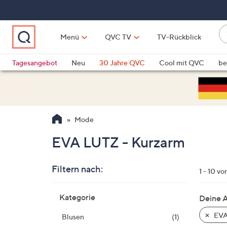
Zum
Hauptinhalt
springen
W
Menü
QVC TV
TV-Rückblick
su
W
d
Vo
Tagesangebot
Neu
30 Jahre QVC
Cool mit QVC
be
h
ve
QLINARISCH
Technik
si
v
Si
Mode
di
Pf
EVA LUTZ - Kurzarm
n
o
Filtern nach:
u
1 - 10 vo
n
Zur
u
Kategorie
Deine 
Produktliste
o
springen
EVA
Blusen
(1)
w