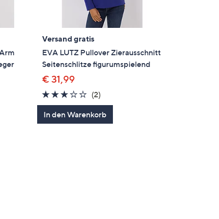
Versand gratis
-Arm
EVA LUTZ Pullover Zierausschnitt
eger
Seitenschlitze figurumspielend
€ 31,99
3.0
2
(2)
von
Bewertungen
In den Warenkorb
en
5