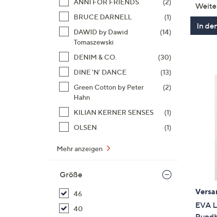
ANNI FOR FRIENDS
(2)
Weite
BRUCE DARNELL
(1)
In de
DAWID by Dawid
(14)
Tomaszewski
DENIM & CO.
(30)
DINE 'N' DANCE
(13)
Green Cotton by Peter
(2)
Hahn
KILIAN KERNER SENSES
(1)
OLSEN
(1)
Mehr anzeigen
Größe
Versa
46
EVA L
40
Rundh