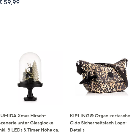
€ 59,99
LUMIDA Xmas Hirsch-
KIPLING® Organizertasche
Szenerie unter Glasglocke
Cido Sicherheitsfach Logo-
inkl. 8 LEDs & Timer Höhe ca.
Details