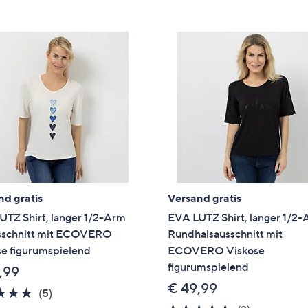
e
f
ouch-
eräten
ach
nks
zw.
chts,
m
ese
zuzeigen.
nd gratis
Versand gratis
UTZ Shirt, langer 1/2-Arm
EVA LUTZ Shirt, langer 1/2
schnitt mit ECOVERO
Rundhalsausschnitt mit
se figurumspielend
ECOVERO Viskose
figurumspielend
,99
€ 49,99
5.0
5
(5)