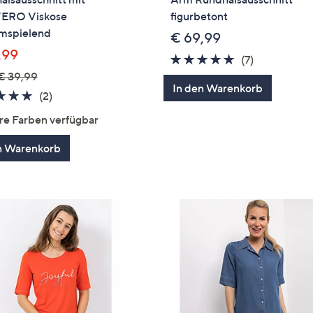
ERO Viskose
figurbetont
umspielend
€ 69,99
,99
5.0
7
(7)
von
Bewertung
€ 39,99
In den Warenkorb
5
5.0
2
(2)
von
Bewertungen
re Farben verfügbar
5
n Warenkorb