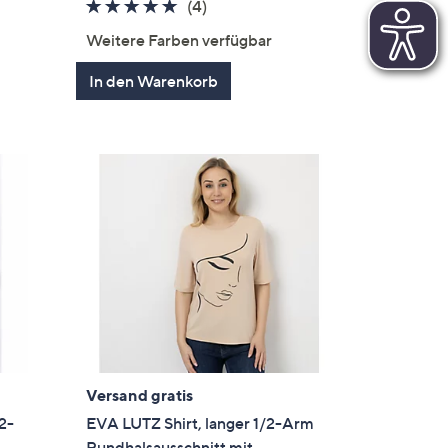
5.0
4
(4)
en
von
Bewertungen
Weitere Farben verfügbar
5
In den Warenkorb
Versand gratis
2-
EVA LUTZ Shirt, langer 1/2-Arm
Rundhalsausschnitt mit