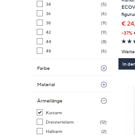
34
(5)
ECOV
36
(6)
figur
€ 24
38
(9)
42
(9)
-37%
44
(8)
48
(6)
Weite
In de
Farbe
Material
Ärmellänge
Kurzarm
Dreiviertelarm
(12)
Halbarm
(2)