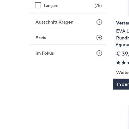
Langarm
(75)
Ausschnitt Kragen
Versa
EVA L
Preis
Rundh
figur
€ 39
Im Fokus
Weite
In de